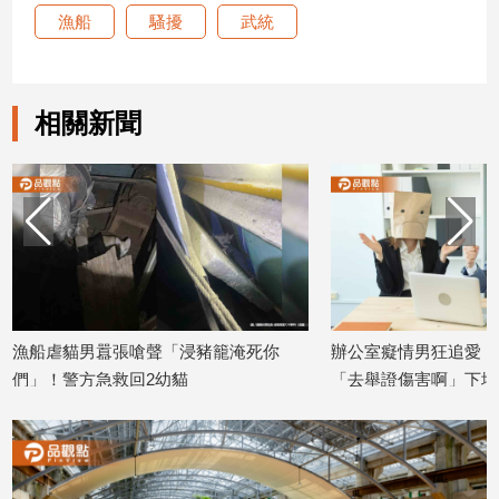
漁船
騷擾
武統
娛
樂
相關新聞
娛
樂
星
聞
流
行/
時
尚
追
漁船虐貓男囂張嗆聲「浸豬籠淹死你
辦公室癡情男狂追愛！
星
們」！警方急救回2幼貓
「去舉證傷害啊」下場
2026/04/15
2026/02/25
生
活