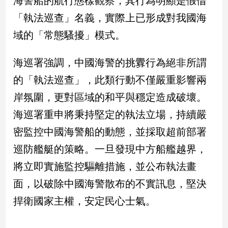
海警船的航行態樣觀察，其行為明顯是假借
新
「執法巡查」名義，實際上已形成對我國海
冠
病
域的「常態騷擾」模式。
毒
專
區
海巡署強調，中國海警的挑釁行為絕非所謂
的「執法巡查」，此類行動不僅嚴重影響兩
岸氛圍，更對區域的和平與穩定造成破壞。
南
台
海巡署重申將秉持堅定的執法立場，持續嚴
灣
密監控中國海警船的動態，並採取超前部署
觀
巡防艦艇的策略。一旦發現中方船艦越界，
點
將立即實施監控驅離措施，並公布執法畫
南
面，以破除中國海警散布的不實訊息，堅決
台
灣
捍衛國家主權，安定民心士氣。
觀
點