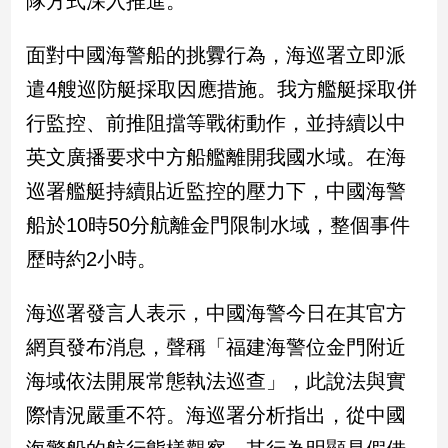
隊方式深入推進。
民
調
面對中國海警船的挑釁行為，海巡署立即派
國
會
遣4艘巡防艇採取因應措施。我方艦艇採取併
焦
行監控、前推阻擋等戰術動作，並持續以中
點
英文廣播要求中方船艦離開我國水域。在海
巡署艦艇持續貼近監控的壓力下，中國海警
觀
船於10時50分航離金門限制水域，整個事件
點
歷時約2小時。
兩
岸/
海巡署發言人表示，中國海警今日在其官方
國
際
網頁發布消息，聲稱「福建海警位金門附近
社
海域依法開展常態執法巡查」，此說法與實
會/
地
際情況嚴重不符。海巡署分析指出，從中國
方