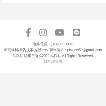
子/
感
情
藝
術
／
文
創
聯絡電話：(02)2889-1113
／
新聞爆料/廣告提案/媒體合作/聯絡信箱：pinview50@gmail.com
電
品觀點 版權所有 ©2022 品觀點 All Rights Reserved.
影
推
隱私權聲明
薦
科
技/
遊
戲
運
動