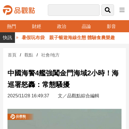
熱門
財經
政治
品論
影音
品
暑假玩布袋 親子暢遊海線生態 體驗食農樂趣
觀
點
財
首頁
觀點
社會/地方
經
中國海警4艦強闖金門海域2小時！海
台
灣
巡署怒轟：常態騷擾
財
經
2025/11/28 16:49:37
文／品觀點綜合編輯
新
聞
產
經/
股