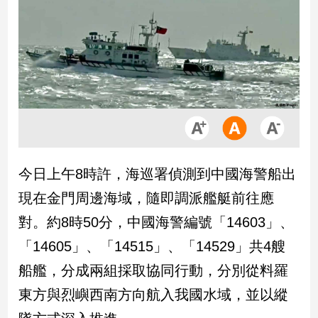
市
房
地
產
品
觀
點
政
今日上午8時許，海巡署偵測到中國海警船出
治
現在金門周邊海域，隨即調派艦艇前往應
政
對。約8時50分，中國海警編號「14603」、
治
「14605」、「14515」、「14529」共4艘
焦
點
船艦，分成兩組採取協同行動，分別從料羅
品
東方與烈嶼西南方向航入我國水域，並以縱
觀
點