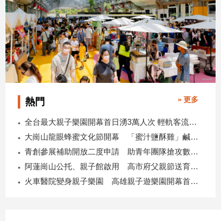
建
築/
室
內
設
計
旅
遊/
» 更多
熱門
美
食
全台最大親子樂園開幕首日湧3萬人次 輕軌客流增20倍
星
大崗山龍眼蜂蜜文化節開幕 「蜜汁鹽酥雞」鹹甜跨界搶話題
座/
命
青創參展補助開放二度申請 助青年團隊搶攻數位轉型商機
理
阿蓮崗山公托、親子館啟用 高市府父親節送育兒暖禮
消
火車醫院變身親子樂園 高雄親子遊樂園開幕首日爆棚
費
健
康/
親