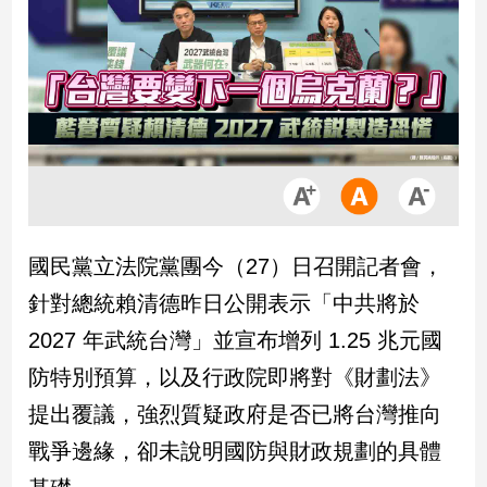
市
房
地
產
品
觀
點
政
國民黨立法院黨團今（27）日召開記者會，
治
針對總統賴清德昨日公開表示「中共將於
政
2027 年武統台灣」並宣布增列 1.25 兆元國
治
防特別預算，以及行政院即將對《財劃法》
焦
點
提出覆議，強烈質疑政府是否已將台灣推向
品
戰爭邊緣，卻未說明國防與財政規劃的具體
觀
點