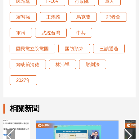
民進黨
F-16V
行政院
軍人
建
築/
羅智強
王鴻薇
烏克蘭
記者會
室
內
軍購
武統台灣
中共
設
計
國民黨立院黨團
國防預算
三讀通過
旅
遊/
美
總統賴清德
林沛祥
財劃法
食
星
2027年
座/
命
理
相關新聞
消
費
健
康/
親