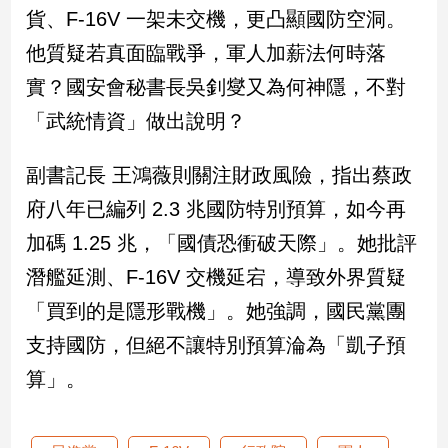
貨、F-16V 一架未交機，更凸顯國防空洞。
娛
他質疑若真面臨戰爭，軍人加薪法何時落
樂
實？國安會秘書長吳釗燮又為何神隱，不對
「武統情資」做出說明？
娛
樂
星
副書記長 王鴻薇則關注財政風險，指出蔡政
聞
府八年已編列 2.3 兆國防特別預算，如今再
流
行/
加碼 1.25 兆，「國債恐衝破天際」。她批評
時
潛艦延測、F-16V 交機延宕，導致外界質疑
尚
追
「買到的是隱形戰機」。她強調，國民黨團
星
支持國防，但絕不讓特別預算淪為「凱子預
算」。
生
活