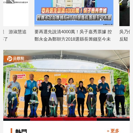
子/
感
情
藝
要再選先說清4000萬！吳子嘉秀票據 控
吳乃仁管收12天就放
術
鄭永金為鄭朝方2018選縣長籌錢至今未
反駁：沒有司法雙標
／
文
2026/08/06
還
創
2026/08/07
／
電
影
推
薦
科
技/
遊
戲
運
動
» 更多
熱門