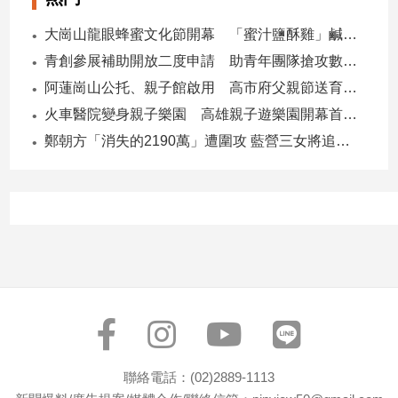
寵
物
大崗山龍眼蜂蜜文化節開幕 「蜜汁鹽酥雞」鹹甜跨界搶話題
Pet
青創參展補助開放二度申請 助青年團隊搶攻數位轉型商機
阿蓮崗山公托、親子館啟用 高市府父親節送育兒暖禮
影
火車醫院變身親子樂園 高雄親子遊樂園開幕首日爆棚
音
鄭朝方「消失的2190萬」遭圍攻 藍營三女將追金流 拿出還款證明
專
區
合
作
媒
體
投
聯絡電話：(02)2889-1113
稿