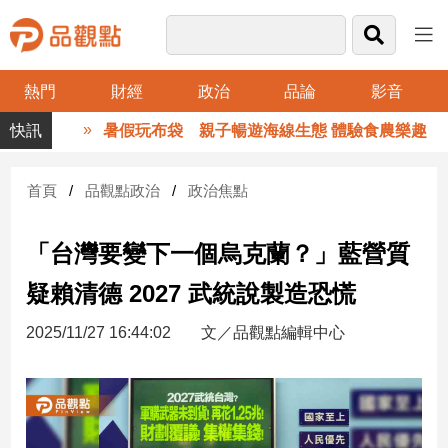
熱門
財經
政治
品論
影音
品
暑假玩布袋 親子暢遊海線生態 體驗食農樂趣
觀
點
財
首頁
品觀點政治
政治焦點
經
「台灣要變下一個烏克蘭？」藍營質
台
灣
疑賴清德 2027 武統說製造恐慌
財
經
2025/11/27 16:44:02
文／品觀點編輯中心
新
聞
產
經/
股