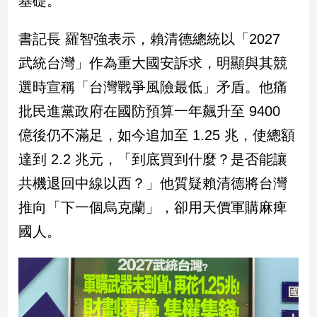
基礎。
民
調
書記長 羅智強表示，賴清德總統以「2027
國
會
武統台灣」作為重大國安訴求，明顯與其競
焦
選時宣稱「台灣戰爭風險最低」矛盾。他痛
點
批民進黨政府在國防預算一年飆升至 9400
億後仍不滿足，如今追加至 1.25 兆，使總額
觀
達到 2.2 兆元，「到底買到什麼？是否能讓
點
共機退回中線以西？」他質疑賴清德將台灣
兩
推向「下一個烏克蘭」，卻用天價軍購麻痺
岸/
國
國人。
際
社
會/
地
方