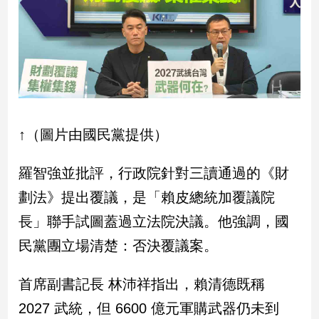
新
冠
病
毒
專
區
↑（圖片由國民黨提供）
南
台
羅智強並批評，行政院針對三讀通過的《財
灣
觀
劃法》提出覆議，是「賴皮總統加覆議院
點
長」聯手試圖蓋過立法院決議。他強調，國
南
民黨團立場清楚：否決覆議案。
台
灣
首席副書記長 林沛祥指出，賴清德既稱
觀
點
2027 武統，但 6600 億元軍購武器仍未到