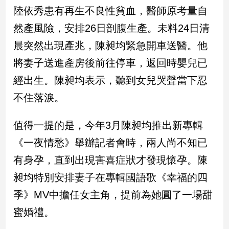
新
陸依秀患有再生不良性貧血，醫師原考量自
冠
然產風險，安排26日剖腹生產。未料24日清
病
毒
晨突然出現產兆，陳昶均緊急開車送醫。他
專
區
將妻子送進產房後前往停車，返回時嬰兒已
經出生。陳昶均表示，聽到女兒哭聲當下忍
不住落淚。
南
台
值得一提的是，今年3月陳昶均推出新專輯
灣
觀
《一夜情愁》舉辦記者會時，兩人尚不知已
點
有身孕，直到出現害喜症狀才發現懷孕。陳
南
昶均特別安排妻子在專輯國語歌《幸福的四
台
季》MV中擔任女主角，提前為她圓了一場甜
灣
觀
蜜婚禮。
點