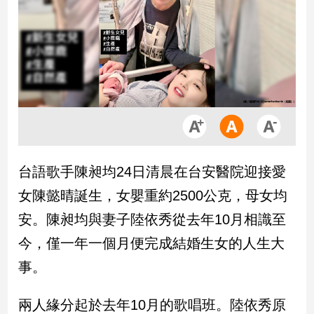
市
房
地
產
品
觀
點
政
台語歌手陳昶均24日清晨在台安醫院迎接愛
治
女陳懿晴誕生，女嬰重約2500公克，母女均
政
安。陳昶均與妻子陸依秀從去年10月相識至
治
今，僅一年一個月便完成結婚生女的人生大
焦
點
事。
品
觀
兩人緣分起於去年10月的歌唱班。陸依秀原
點