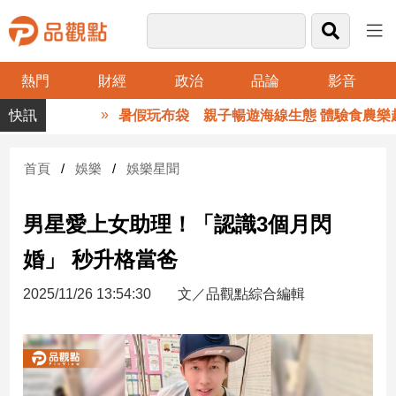
熱門
財經
政治
品論
影音
品
暑假玩布袋 親子暢遊海線生態 體驗食農樂趣
觀
點
財
首頁
娛樂
娛樂星聞
經
男星愛上女助理！「認識3個月閃
台
灣
婚」 秒升格當爸
財
經
2025/11/26 13:54:30
文／品觀點綜合編輯
新
聞
產
經/
股