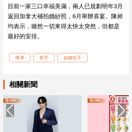
目前一家三口幸福美滿，兩人已規劃明年3月
娛
返回加拿大補拍婚紗照，6月舉辦喜宴。陳昶
樂
均表示，雖然一切來得太快太突然，但都是
最好的安排。
娛
樂
星
聞
懷孕
歌手
結婚生子
流
行/
時
尚
相關新聞
追
星
生
活