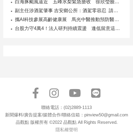
白海豚颱風逼近 五峰水梨緊急搶收 徐欣瑩臉書急呼「搶救五峰水梨」
子/
副主任涉酒駕肇事 吉安鄉公所：酒駕零容忍 請辭獲准
感
情
攜AI科技參展高齡健康展 馬光中醫推動預防醫學迎接長壽新經濟
藝
台股力守4萬4！法人研判持續震盪 逢低留意這些族群
術
／
文
創
／
電
影
推
薦
科
技/
遊
聯絡電話：(02)2889-1113
戲
新聞爆料/廣告提案/媒體合作/聯絡信箱：pinview50@gmail.com
運
品觀點 版權所有 ©2022 品觀點 All Rights Reserved.
動
隱私權聲明