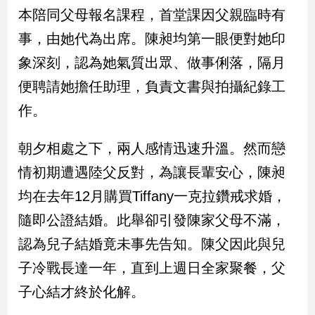
民
本陪同父母報名課程，首堂課因父親臨時有
調
事，由她代為出席。陳昶均第一眼便對她印
國
會
象深刻，認為她氣質出眾、做事俐落，隔月
焦
便聘請她擔任助理，負責文書與拍攝紀錄工
點
作。
觀
朝夕相處之下，兩人感情迅速升溫。然而戀
點
情初期遭遇陸父反對，為讓長輩安心，陳昶
兩
均在去年12月購買Tiffany一克拉鑽戒求婚，
岸/
隨即公證結婚。此舉卻引發陳家父母不滿，
國
際
認為兒子結婚竟未事先告知。陳父因此與兒
社
子冷戰長達一年，直到上週日全家聚餐，父
會/
地
子心結才終於化解。
方