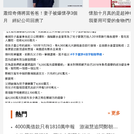
建
妻子被爆懷孕3個
懷胎十月真的是超神奇的人生經歷 今天
台
築/
我要用可愛的食物們來比喻「肚子裡的
女
室
內
202
寶寶到底長多大了？」
設
2026/07/14
計
旅
遊/
美
食
星
座/
命
理
消
費
» 更多
熱門
健
4000萬借款只有1810萬申報 游淑慧追問鄭朝方：2190萬差額去哪了
康/
親