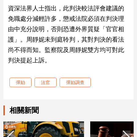
資深法界人士指出，此判決較法評會建議的
建
築/
免職處分減輕許多，懲戒法院必須在判決理
室
內
由中充分說明，否則恐遭外界質疑「官官相
設
護」。周靜妮未到庭聆判，其對判決的看法
計
尚不得而知。監察院及周靜妮雙方均可對此
旅
遊/
判決提起上訴。
美
食
星
彈劾
法官
彈劾調查
座/
命
理
消
相關新聞
費
健
康/
親