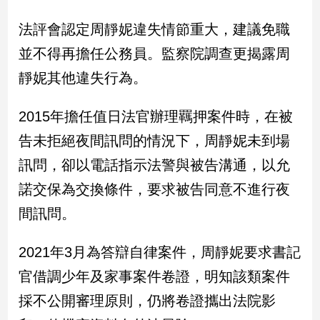
新
冠
法評會認定周靜妮違失情節重大，建議免職
病
並不得再擔任公務員。監察院調查更揭露周
毒
專
靜妮其他違失行為。
區
2015年擔任值日法官辦理羈押案件時，在被
南
告未拒絕夜間訊問的情況下，周靜妮未到場
台
訊問，卻以電話指示法警與被告溝通，以允
灣
諾交保為交換條件，要求被告同意不進行夜
觀
點
間訊問。
南
2021年3月為答辯自律案件，周靜妮要求書記
台
灣
官借調少年及家事案件卷證，明知該類案件
觀
採不公開審理原則，仍將卷證攜出法院影
點