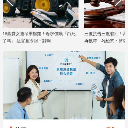
子/
感
情
藝
術
償嘆「白死
三度抗告三度發回！高雄超商砸人婦一
喪屍煙彈毒
／
再獲釋 雄檢怒：監督責任不能轉嫁檢
年半遭撤
文
2025/12/30
察官
創
2026/05/01
／
電
影
推
薦
科
技/
遊
戲
運
動