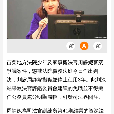
市
房
地
產
品
觀
點
政
苗栗地方法院少年及家事庭法官周靜妮審案
治
爭議案件，懲戒法院職務法庭今日作出判
政
決，判處周靜妮撤職並停止任用3年。此判決
治
結果較法官評鑑委員會建議的免職並不得擔
焦
點
任公務員處分明顯減輕，引發司法界關注。
品
觀
周靜妮為司法官訓練所第41期結業的資深法
點