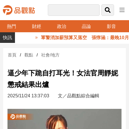
熱門
財經
政治
品論
影音
品
軍警消加薪預算又落空 張惇涵：最晚10月與
觀
點
財
首頁
觀點
社會/地方
經
逼少年下跪自打耳光！女法官周靜妮
台
灣
懲戒結果出爐
財
經
2025/11/24 13:37:03
文／品觀點綜合編輯
新
聞
產
經/
股