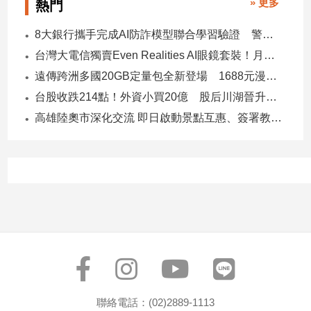
» 更多
熱門
寵
物
8大銀行攜手完成AI防詐模型聯合學習驗證 警示帳戶準確度提升2倍
Pet
台灣大電信獨賣Even Realities AI眼鏡套裝！月付1399元 專案價3990
遠傳跨洲多國20GB定量包全新登場 1688元漫遊逾百國家！
影
台股收跌214點！外資小買20億 股后川湖晉升萬金股
音
高雄陸奧市深化交流 即日啟動景點互惠、簽署教育合作MOU
專
區
合
作
媒
體
投
聯絡電話：(02)2889-1113
稿