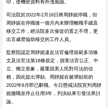
印，使機密資料有外洩風險。
娛
司法院於2022年2月16日將周靜妮停職，但
樂
周靜妮在停職後一個月內未辦理離職手續及
娛
移交工作，經法院多次催促仍置之不理，更
樂
出言威脅協助移交的工作人員。
星
聞
監察院認定周靜妮違反法官倫理規範多項條
流
行/
文及法官法第18條規定，損害法官公正、中
時
尚
立、獨立形象，嚴重戕害人民對司法的信
追
賴，因此提出彈劾。周靜妮在被彈劾前的
星
2022年6月即已辭職。今日懲戒法院宣判周靜
妮撤職並停止任用3年，判決結果引發法界討
生
論。
活