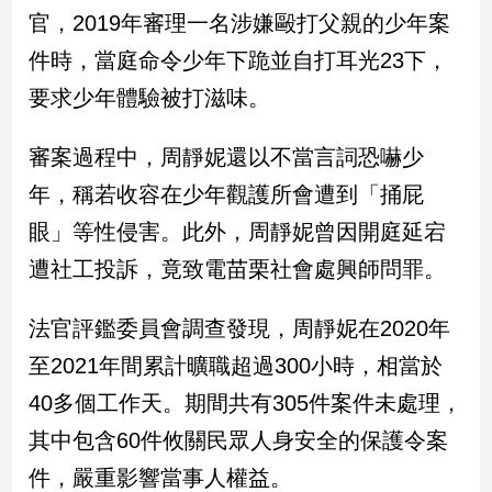
民
官，2019年審理一名涉嫌毆打父親的少年案
調
件時，當庭命令少年下跪並自打耳光23下，
國
會
要求少年體驗被打滋味。
焦
點
審案過程中，周靜妮還以不當言詞恐嚇少
年，稱若收容在少年觀護所會遭到「捅屁
觀
眼」等性侵害。此外，周靜妮曾因開庭延宕
點
遭社工投訴，竟致電苗栗社會處興師問罪。
兩
岸/
法官評鑑委員會調查發現，周靜妮在2020年
國
至2021年間累計曠職超過300小時，相當於
際
40多個工作天。期間共有305件案件未處理，
社
會/
其中包含60件攸關民眾人身安全的保護令案
地
方
件，嚴重影響當事人權益。