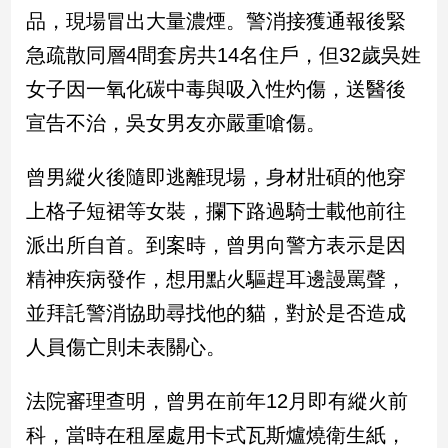
民
品，現場冒出大量濃煙。警消接獲通報後緊
調
急疏散同層4間套房共14名住戶，但32歲吳姓
國
會
女子因一氧化碳中毒與吸入性灼傷，送醫後
焦
宣告不治，吳女男友亦嚴重嗆傷。
點
曾男縱火後隨即逃離現場，身材壯碩的他穿
觀
上格子短裙等女裝，攔下路過騎士載他前往
點
派出所自首。到案時，曾男向警方表示是因
兩
精神疾病發作，想用點火驅趕耳邊謾罵聲，
岸/
並拜託警消協助尋找他的貓，對於是否造成
國
際
人員傷亡則未表關心。
社
會/
法院審理查明，曾男在前年12月即有縱火前
地
方
科，當時在租屋處用卡式瓦斯爐燒衛生紙，