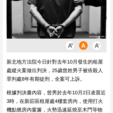
市
房
地
產
品
觀
點
政
新北地方法院今日針對去年10月發生的租屋
治
處縱火案做出判決，25歲曾姓男子被依殺人
政
罪判處8年有期徒刑，全案可上訴。
治
焦
根據判決書內容，曾男於去年10月2日凌晨近
點
品
3時，在新莊區租屋處4樓套房內，使用打火
觀
機點燃房內窗簾，火勢迅速延燒至木門等物
點