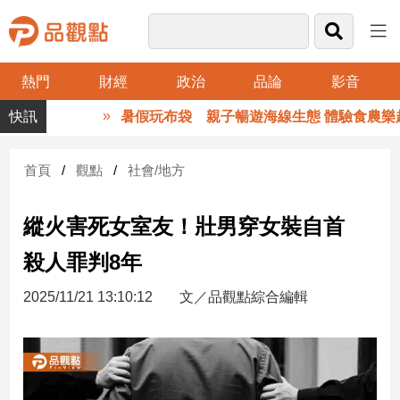
熱門
財經
政治
品論
影音
品
暑假玩布袋 親子暢遊海線生態 體驗食農樂趣
觀
點
財
首頁
觀點
社會/地方
經
縱火害死女室友！壯男穿女裝自首
台
灣
殺人罪判8年
財
經
2025/11/21 13:10:12
文／品觀點綜合編輯
新
聞
產
經/
股