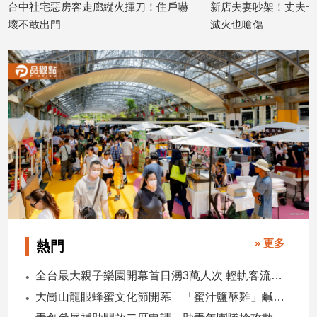
客走廊縱火揮刀！住戶嚇
新店夫妻吵架！丈夫一怒縱火燒屋 警
建
滅火也嗆傷
築/
2026/06/05
室
內
設
計
旅
遊/
美
食
星
座/
命
理
» 更多
熱門
消
費
全台最大親子樂園開幕首日湧3萬人次 輕軌客流增20倍
健
大崗山龍眼蜂蜜文化節開幕 「蜜汁鹽酥雞」鹹甜跨界搶話題
康/
親