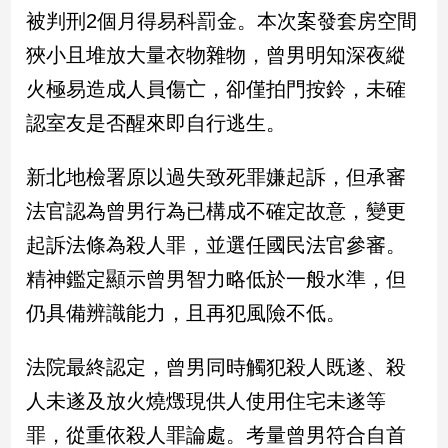
新
被判刑2個月得易科罰金。本次案發套房空間
冠
狹小且堆放大量衣物雜物，曾男明知深夜縱
病
毒
火極易造成人員傷亡，卻僅拍門按鈴，未確
專
區
認室友是否醒來即自行逃生。
新北地檢署原以過失致死罪嫌起訴，但承審
南
法官認為曾男行為已構成不確定故意，變更
台
起訴法條為殺人罪，並選任國民法官參審。
灣
觀
精神鑑定顯示曾男智力略低於一般水準，但
點
仍具備辨識能力，且再犯風險不低。
南
台
法院最終認定，曾男同時觸犯殺人既遂、殺
灣
人未遂及放火燒燬現供人使用住宅未遂等
觀
點
罪，從重依殺人罪論處。考量曾男符合自首