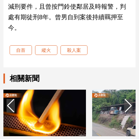
減刑要件，且曾按門鈴使鄰居及時報警，判
娛
處有期徒刑8年。曾男自到案後持續羈押至
樂
今。
娛
樂
自首
縱火
殺人案
星
聞
流
行/
相關新聞
時
尚
追
星
生
活