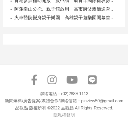
青創參展補助開放二度申請 助青年團隊搶攻數位轉型商機
子/
阿蓮崗山公托、親子館啟用 高市府父親節送育兒暖禮
感
情
火車醫院變身親子樂園 高雄親子遊樂園開幕首日爆棚
藝
術
／
文
創
／
電
影
推
薦
科
聯絡電話：(02)2889-1113
技/
新聞爆料/廣告提案/媒體合作/聯絡信箱：pinview50@gmail.com
遊
戲
品觀點 版權所有 ©2022 品觀點 All Rights Reserved.
隱私權聲明
運
動