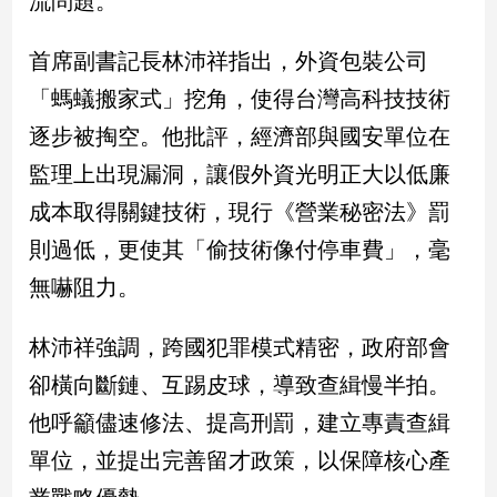
流問題。
民
調
首席副書記長林沛祥指出，外資包裝公司
國
會
「螞蟻搬家式」挖角，使得台灣高科技技術
焦
逐步被掏空。他批評，經濟部與國安單位在
點
監理上出現漏洞，讓假外資光明正大以低廉
成本取得關鍵技術，現行《營業秘密法》罰
觀
則過低，更使其「偷技術像付停車費」，毫
點
無嚇阻力。
兩
岸/
林沛祥強調，跨國犯罪模式精密，政府部會
國
際
卻橫向斷鏈、互踢皮球，導致查緝慢半拍。
社
他呼籲儘速修法、提高刑罰，建立專責查緝
會/
地
單位，並提出完善留才政策，以保障核心產
方