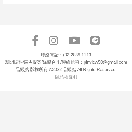
寵
物
Pet
影
音
專
聯絡電話：(02)2889-1113
區
新聞爆料/廣告提案/媒體合作/聯絡信箱：pinview50@gmail.com
品觀點 版權所有 ©2022 品觀點 All Rights Reserved.
隱私權聲明
合
作
媒
體
投
稿