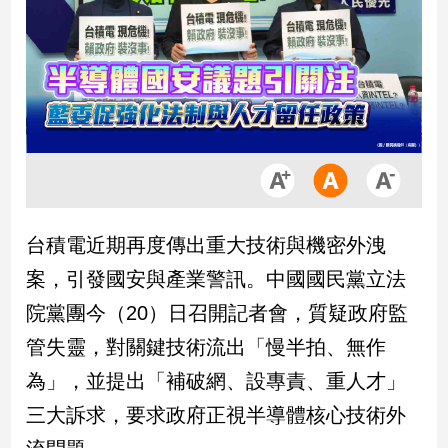
市
房
地
產
品
觀
點
政
台積電近期再度傳出重大技術與機密外洩
治
案，引發國安與產業警訊。中國國民黨立法
政
院黨團今（20）日召開記者會，質疑政府監
治
管失靈，對關鍵技術流出「慢半拍、無作
焦
點
為」，並提出「補破網、設專責、重人才」
品
三大訴求，要求政府正視半導體核心技術外
觀
點