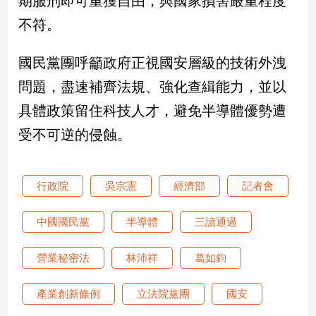
期服刑即可重獲自由，與國家損害嚴重程度
不符。
娛
樂
國民黨團呼籲政府正視國安層級的技術外洩
問題，盡速補齊法規、強化查緝能力，並以
娛
樂
具體政策留住科技人才，避免半導體優勢遭
星
聞
受不可逆的侵蝕。
流
行/
時
行政院
吳宗憲
經濟部
記者會
尚
追
中國國民黨
半導體
三讀通過
星
營業秘密法
林沛祥
葛如鈞
生
產業創新條例
立法院黨團
國安
活