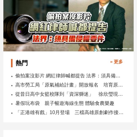
子/
感
情
藝
術
／
文
創
／
» 更多
熱門
電
影
偷拍案沒影片 網紅律師喊都提告 法界：須具備侵權要件
推
高市勞工局「原氣補給計畫」開放報名 培育原民青年就業力與部落創新
薦
從昔日高中女籃校隊到「資深獅迷」 徐欣瑩現身攻城獅開訓為球隊加油
科
技/
暑假玩布袋 親子暢遊海線生態 體驗食農樂趣
遊
「正港雄有戲」10月登場 三檔高雄原創劇作接力演出
戲
運
動