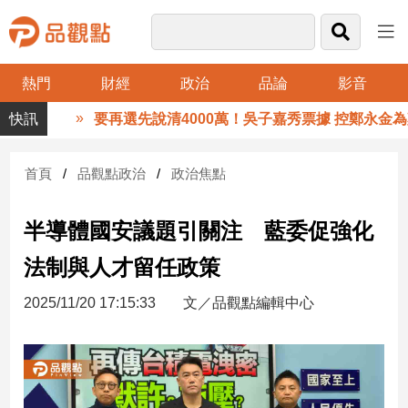
熱門
財經
政治
品論
影音
品
要再選先說清4000萬！吳子嘉秀票據 控鄭永金為鄭
觀
點
財
首頁
品觀點政治
政治焦點
經
半導體國安議題引關注 藍委促強化
台
灣
法制與人才留任政策
財
經
2025/11/20 17:15:33
文／品觀點編輯中心
新
聞
產
經/
股