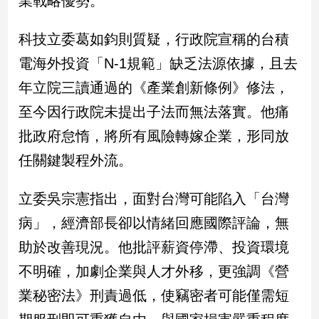
業戰略優勢。
新
冠
科技立委葛如鈞則質疑，行政院宣稱的台積
病
毒
電海外投資「N-1規範」缺乏法源依據，且去
專
區
年立院三讀通過的《產業創新條例》修法，
至今因行政院未提出子法而無法落實。他痛
批政府怠惰，將所有風險轉嫁企業，形同放
南
台
任關鍵製程外流。
灣
觀
立委吳宗憲指出，面對台灣可能陷入「台灣
點
病」，經濟部長卻以情緒回應國際評論，無
南
助於改善現況。他批評薪資停滯、投資環境
台
不明確，加劇企業與人才外移，更強調《營
灣
觀
業秘密法》刑責過低，使竊密者可能僅需短
點