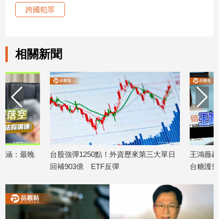
跨國犯罪
建
築/
室
內
相關新聞
設
計
旅
遊/
美
食
星
座/
命
台股強彈1250點！外資歷來第三大單日
王鴻薇轟民進黨官官
理
回補903億 ETF反彈
台糖護短
消
2026/08/06
2026/08/04
費
健
康/
親