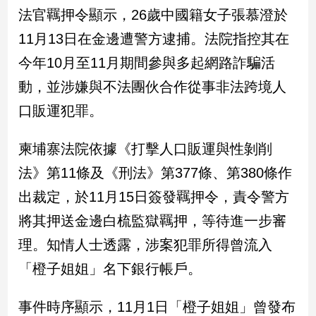
民
法官羈押令顯示，26歲中國籍女子張慕澄於
調
11月13日在金邊遭警方逮捕。法院指控其在
國
會
今年10月至11月期間參與多起網路詐騙活
焦
動，並涉嫌與不法團伙合作從事非法跨境人
點
口販運犯罪。
觀
柬埔寨法院依據《打擊人口販運與性剝削
點
法》第11條及《刑法》第377條、第380條作
兩
出裁定，於11月15日簽發羈押令，責令警方
岸/
將其押送金邊白梳監獄羈押，等待進一步審
國
際
理。知情人士透露，涉案犯罪所得曾流入
社
「橙子姐姐」名下銀行帳戶。
會/
地
方
事件時序顯示，11月1日「橙子姐姐」曾發布