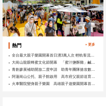
建
築/
室
內
設
計
旅
遊/
» 更多
熱門
美
食
全台最大親子樂園開幕首日湧3萬人次 輕軌客流增20倍
星
大崗山龍眼蜂蜜文化節開幕 「蜜汁鹽酥雞」鹹甜跨界搶話題
座/
青創參展補助開放二度申請 助青年團隊搶攻數位轉型商機
命
理
阿蓮崗山公托、親子館啟用 高市府父親節送育兒暖禮
消
火車醫院變身親子樂園 高雄親子遊樂園開幕首日爆棚
費
健
康/
親