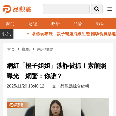
熱門
財經
政治
品論
影音
品
暑假玩布袋 親子暢遊海線生態 體驗食農樂趣
觀
點
財
首頁
觀點
兩岸/國際
經
網紅「橙子姐姐」涉詐被抓！素顏照
台
灣
曝光 網驚：你誰？
財
經
2025/11/20 13:40:12
文／品觀點綜合編輯
新
聞
產
經/
股