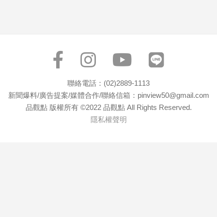
子/
感
情
藝
術
／
文
聯絡電話：(02)2889-1113
創
／
新聞爆料/廣告提案/媒體合作/聯絡信箱：pinview50@gmail.com
電
品觀點 版權所有 ©2022 品觀點 All Rights Reserved.
影
隱私權聲明
推
薦
科
技/
遊
戲
運
動