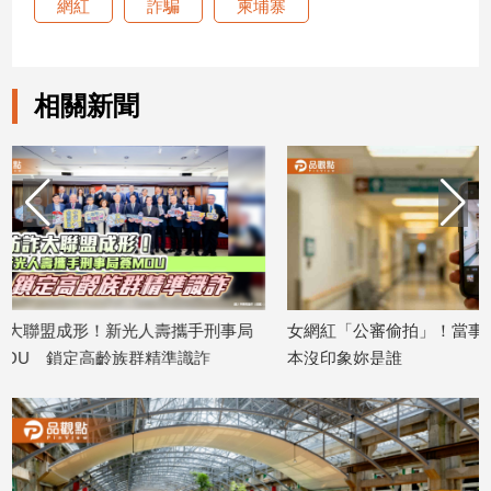
網紅
詐騙
柬埔寨
娛
樂
相關新聞
娛
樂
星
聞
流
行/
時
尚
手刑事局
女網紅「公審偷拍」！當事人打臉：根
梁赫群一
追
識詐
本沒印象妳是誰
引熱議
星
2026/07/28
2026/07/28
生
活