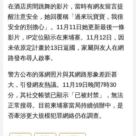
新
在酒店房間跳舞的影片，當時有網友留言提
冠
醒注意安全，她回覆稱「過來玩寶寶，我很
病
毒
安全的別擔心」。11月11日她更新最後一條
專
區
影片，IP定位顯示在柬埔寨。11月12日，因
未依原定計畫於13日返國，家屬與友人在網
路發布尋人啟事。
南
台
警方公布的落網照片與其網路形象差距甚
灣
觀
大，引發網友熱議。11月19日晚間7時30
點
分，其社交帳號已顯示「已被封禁」，無法
南
正常搜尋。目前柬埔寨當局持續偵辦中，是
台
否牽涉更大規模犯罪網絡仍在調查。
灣
觀
點