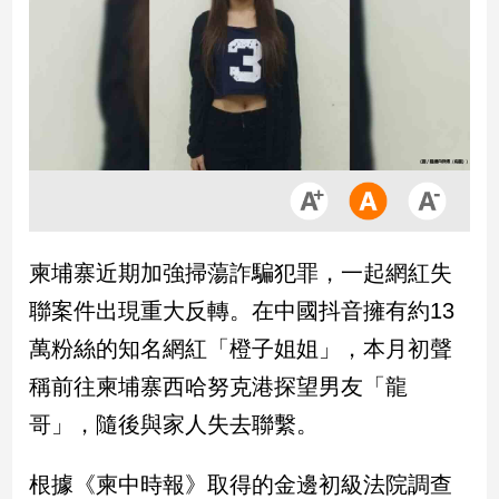
市
房
地
產
品
觀
點
政
柬埔寨近期加強掃蕩詐騙犯罪，一起網紅失
治
聯案件出現重大反轉。在中國抖音擁有約13
政
萬粉絲的知名網紅「橙子姐姐」，本月初聲
治
稱前往柬埔寨西哈努克港探望男友「龍
焦
點
哥」，隨後與家人失去聯繫。
品
觀
根據《柬中時報》取得的金邊初級法院調查
點