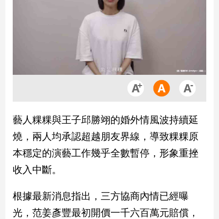
市
房
地
產
品
觀
點
政
藝人粿粿與王子邱勝翊的婚外情風波持續延
治
燒，兩人均承認超越朋友界線，導致粿粿原
政
本穩定的演藝工作幾乎全數暫停，形象重挫
治
收入中斷。
焦
點
品
根據最新消息指出，三方協商內情已經曝
觀
光，范姜彥豐最初開價一千六百萬元賠償，
點