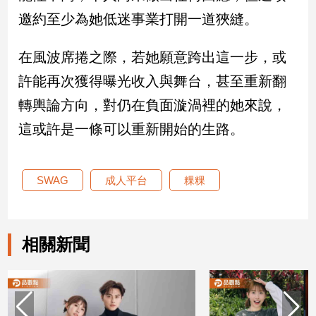
邀約至少為她低迷事業打開一道狹縫。
建
築/
室
在風波席捲之際，若她願意跨出這一步，或
內
設
許能再次獲得曝光收入與舞台，甚至重新翻
計
轉輿論方向，對仍在負面漩渦裡的她來說，
旅
這或許是一條可以重新開始的生路。
遊/
美
食
SWAG
成人平台
粿粿
星
座/
命
理
相關新聞
消
費
健
康/
親