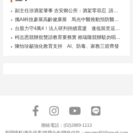
寵
物
副主任涉酒駕肇事 吉安鄉公所：酒駕零容忍 請辭獲准
Pet
攜AI科技參展高齡健康展 馬光中醫推動預防醫學迎接長壽新經濟
台股力守4萬4！法人研判持續震盪 逢低留意這些族群
影
柯志恩競辦批雙語教育要務實 賴瑞隆競辦駁勿唱衰高雄
音
陳怡珍籲強化教育支持 AI、防毒、家教三箭齊發
專
區
合
作
媒
體
投
聯絡電話：(02)2889-1113
稿
新聞爆料/廣告提案/媒體合作/聯絡信箱：pinview50@gmail.com