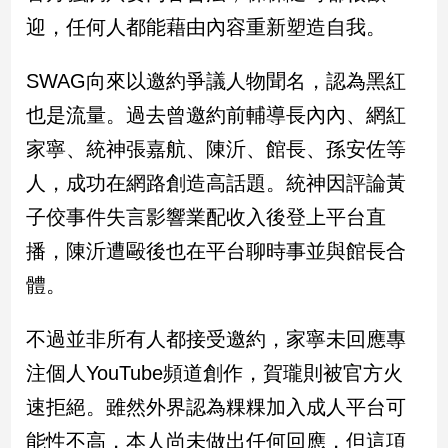
迎，任何人都能藉由內容重新塑造自我。
娛
樂
SWAG向來以邀約爭議人物聞名，認為黑紅
也是流量。過去曾邀約前輔導長內內、網紅
娛
樂
家寧、統神張嘉航、陳沂、館長、孫安佐等
星
人，成功在網路創造高話題。統神因評論黃
聞
子佼事件失言影響業配收入後登上平台直
流
行/
播，陳沂遭毆後也在平台聊時事並與館長合
時
尚
體。
追
星
不過並非所有人都接受邀約，家寧未回應專
注個人YouTube頻道創作，賀瓏則被官方火
生
速拒絕。雖然外界認為粿粿加入成人平台可
活
能性不高，本人尚未做出任何回應，但這項