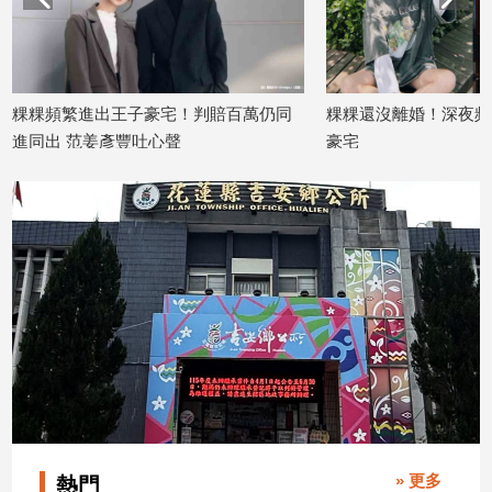
子/
感
情
藝
粿粿頻繁進出王子豪宅！判賠百萬仍同
粿粿還沒離婚！深夜頻
術
進同出 范姜彥豐吐心聲
豪宅
／
2026/06/25
2026/06/24
文
創
／
電
影
推
薦
科
技/
遊
戲
運
動
» 更多
熱門