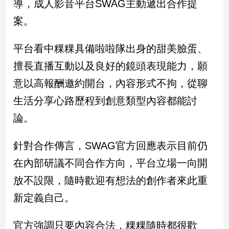
導，成人影音平台SWAG主動遞出合作提
新
冠
案。
病
毒
平台看中粿粿具備啦啦隊出身的甜美臉蛋、
專
區
擅長直播互動以及良好的鏡頭表現能力，願
意以高報酬邀約開台，內容形式不拘，從聊
南
生活分享心路歷程到創意類型內容都能討
台
論。
灣
觀
針對合作傳言，SWAG官方回應表示目前仍
點
在內部研議不同合作方向，平台立場一向開
南
放不設限，隨時歡迎有想法的創作者來此重
台
灣
新定義自己。
觀
點
官方強調只要內容合法，粿粿隨時都很歡