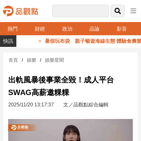
熱門
財經
政治
品論
影音
品
暑假玩布袋 親子暢遊海線生態 體驗食農樂趣
觀
點
財
首頁
娛樂
娛樂星聞
經
出軌風暴後事業全毀！成人平台
台
灣
SWAG高薪邀粿粿
財
經
2025/11/20 13:17:37
文／品觀點綜合編輯
新
聞
產
經/
股