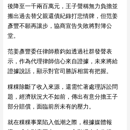
民
後降至一千兩百萬元，王子聲稱無力負擔並
調
搬出過去替父親還債紀錄打悲情牌，但范姜
國
會
彥豐不願再讓步，協商宣告失敗將對簿公
焦
堂。
點
范姜彥豐委任律師蔡鈞如透過社群發聲表
觀
示，作為代理律師信心來自證據，未來將給
點
證據說話，顯示對官司勝訴相當有把握。
兩
岸/
粿粿除斷了收入來源，還需忙著處理訴訟問
國
題，經濟狀況大不如前，傳出有意分擔王子
際
部分賠償，面臨前所未有的壓力。
社
會/
地
就在粿粿事業陷入低潮之際，根據媒體報
方