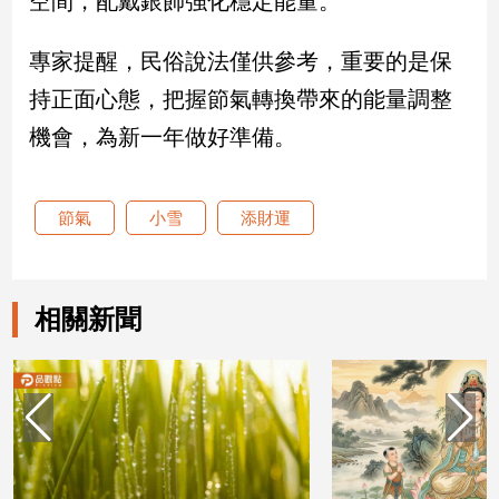
空間，配戴銀飾強化穩定能量。
子/
感
專家提醒，民俗說法僅供參考，重要的是保
情
持正面心態，把握節氣轉換帶來的能量調整
藝
術
機會，為新一年做好準備。
／
文
創
節氣
小雪
添財運
／
電
影
推
薦
相關新聞
科
技/
遊
戲
運
動