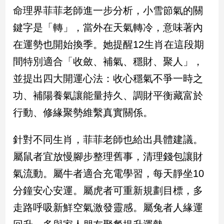
命理界菲菲老師進一步分析，小雪節氣的關
娛
鍵字是「轉」，當外在天氣轉冷，意味著內
樂
在運勢也開始換季。她提醒12生肖在這段期
間特別適合「收斂、補氣、穩財、聚人」，
娛
樂
並提出四大開運心法：收心穩氣不爭一時之
星
聞
功、補陽養氣讓能量持久、調財平衡藏富於
流
行動、修緣聚勢維繫真實關係。
行/
時
針對不同生肖，菲菲老師也給出具體建議。
尚
追
屬鼠者宜放慢腳步整理舊事，清理錢包讓財
星
氣流動。屬牛者適合充電學習，每天靜坐10
分鐘安心安運。屬虎者可重新規劃目標，多
生
走路呼吸新鮮空氣激發靈感。屬兔者人緣運
活