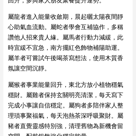
回升，多與家人朋友聚餐提升運勢。
建
築/
屬龍者進入能量收斂期，晨起曬太陽夜間靜
室
心助氣血流動。屬蛇者學會互補協作，多稱
內
設
讚他人招來貴人緣。屬馬者行動力減緩，此
計
時宜緩不宜急，南方擺紅色飾物補陽助運。
旅
遊/
屬羊者可嘗試午後喝茶寫想法，使用木質香
美
氛讓空間沉靜。
食
星
屬猴者事業能量回升，東北方放小植物穩氣
座/
命
穩財。屬雞者保持玄關明亮清潔，每天寫下
理
完成小事讓自信穩定。屬狗者多陪伴家人整
消
費
理瑣事聚福氣，每天泡熱茶深呼吸聚財。屬
健
豬者直覺靈感特別強，清理舊物為新機會留
康/
親