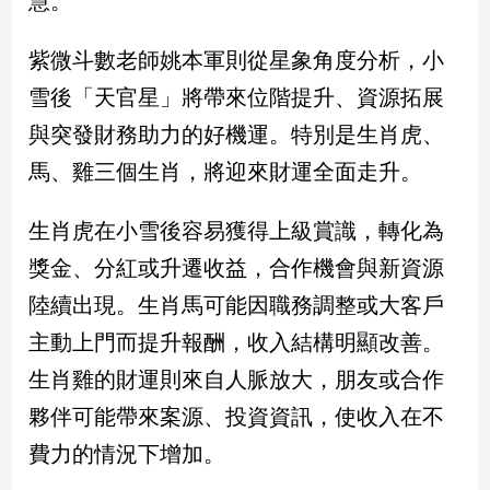
慧。
新
冠
紫微斗數老師姚本軍則從星象角度分析，小
病
毒
雪後「天官星」將帶來位階提升、資源拓展
專
區
與突發財務助力的好機運。特別是生肖虎、
馬、雞三個生肖，將迎來財運全面走升。
南
生肖虎在小雪後容易獲得上級賞識，轉化為
台
獎金、分紅或升遷收益，合作機會與新資源
灣
觀
陸續出現。生肖馬可能因職務調整或大客戶
點
主動上門而提升報酬，收入結構明顯改善。
南
生肖雞的財運則來自人脈放大，朋友或合作
台
夥伴可能帶來案源、投資資訊，使收入在不
灣
觀
費力的情況下增加。
點