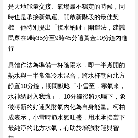
民
是天地能量交接、氣場最不穩定的時候，同
調
時也是承接新氣運、開啟新階段的最佳契
國
會
機。他特別提出「接水納財」開運法，建議
焦
民眾在9時35分至9時45分這黃金10分鐘內進
點
行。
觀
具體作法為準備一杯陰陽水，即一半煮開的
點
熱水與一半常溫冷水混合，將水杯朝向北方
兩
靜置10分鐘，期間默唸「小雪至，寒氣來，
岸/
水神納財入我懷」。10分鐘後將水喝下，象
國
際
徵將新的好運與財氣內化為自身能量。柯柏
社
成表示，小雪時節水氣旺盛，用水承接當下
會/
地
最純淨的北方水氣，有助於增強財運與智
方