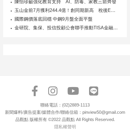
陳怡珍籲強化教育支持 AI、防毒、家教三箭齊發
專
玉山金前7月獲利244.4億！創同期新高 稅後EPS自結1.51元
區
國際鋼價落底回穩 中鋼9月盤全面平盤
【我
金研院、集保、投信投顧公會聯手推動TISA金融教育 將辦150場宣講
的
觀
點】
聯絡電話：(02)2889-1113
新聞爆料/廣告提案/媒體合作/聯絡信箱：pinview50@gmail.com
品觀點 版權所有 ©2022 品觀點 All Rights Reserved.
隱私權聲明