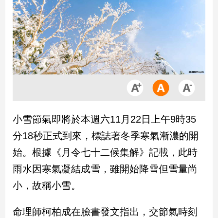
市
房
地
產
品
觀
點
政
小雪節氣即將於本週六11月22日上午9時35
治
分18秒正式到來，標誌著冬季寒氣漸濃的開
政
始。根據《月令七十二候集解》記載，此時
治
雨水因寒氣凝結成雪，雖開始降雪但雪量尚
焦
點
小，故稱小雪。
品
觀
命理師柯柏成在臉書發文指出，交節氣時刻
點