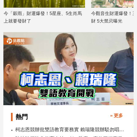
寵
物
今「穀雨」財運爆發！5星座、5生肖馬
今觀音生財運爆發！三
Pet
上就要發財了
財 5大禁忌曝光
2026/04/20
2026/04/06
影
音
專
區
合
作
媒
體
» 更多
熱門
投
柯志恩競辦批雙語教育要務實 賴瑞隆競辦駁勿唱衰高雄
稿