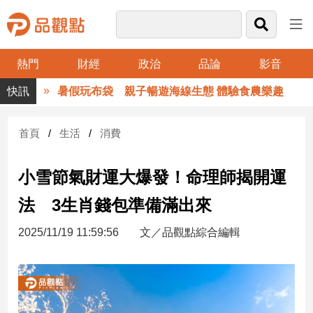
熱門
財經
政治
品論
影音
品
暑假玩布袋 親子暢遊海線生態 體驗食農樂趣
觀
點
財
首頁
生活
消費
經
小雪節氣財運大爆發！命理師揭開運
台
灣
法 3生肖錢包準備滿出來
財
經
2025/11/19 11:59:56
文／品觀點綜合編輯
新
聞
產
經/
股