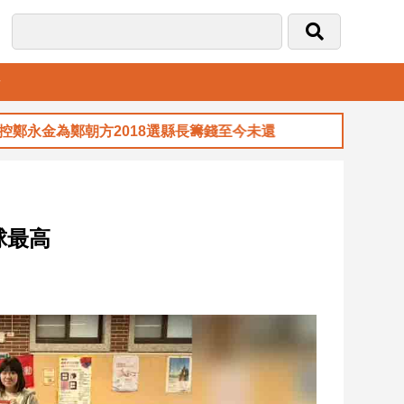
音
朝方2018選縣長籌錢至今未還
00913八月除
球最高