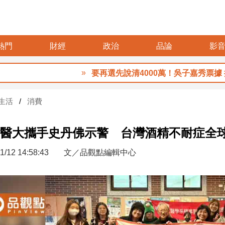
熱門
財經
政治
品論
影
要再選先說清4000萬！吳子嘉秀票據 控鄭永金為鄭
生活
消費
醫大攜手史丹佛示警 台灣酒精不耐症全
1/12 14:58:43
文／品觀點編輯中心