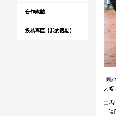
新
冠
合作媒體
病
毒
專
區
投稿專區【我的觀點】
南
台
灣
觀
點
↑圖
南
大幅
台
灣
由馬
觀
點
一連