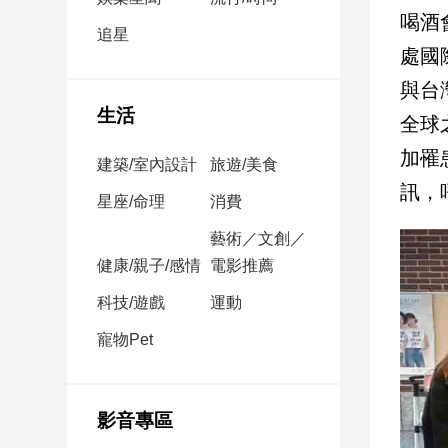
民
喝酒
調
追星
處國
國
會
與台
焦
生活
全球
點
加罹
建築/室內設計
旅遊/美食
訊，
觀
星座/命理
消費
點
藝術／文創／
健康/親子/感情
電影推薦
兩
岸/
科技/遊戲
運動
國
際
寵物Pet
社
會/
地
影音專區
方