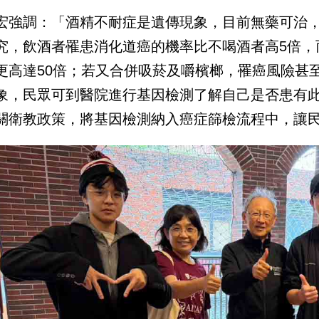
宏強調：「酒精不耐症是遺傳現象，目前無藥可治
究，飲酒者罹患消化道癌的機率比不喝酒者高5倍，
更高達50倍；若又合併吸菸及嚼檳榔，罹癌風險甚至
象，民眾可到醫院進行基因檢測了解自己是否患有
關衛教政策，將基因檢測納入癌症篩檢流程中，讓