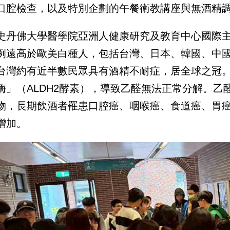
口腔檢查，以及特別企劃的午餐衛教講座與無酒精
史丹佛大學醫學院亞洲人健康研究及教育中心國際
例遠高於歐美白種人，包括台灣、日本、韓國、中國與
台灣約有近半數民眾具有酒精不耐症，居全球之冠
酶」（ALDH2酵素），導致乙醛無法正常分解。乙
物，長期飲酒者罹患口腔癌、咽喉癌、食道癌、胃
增加。