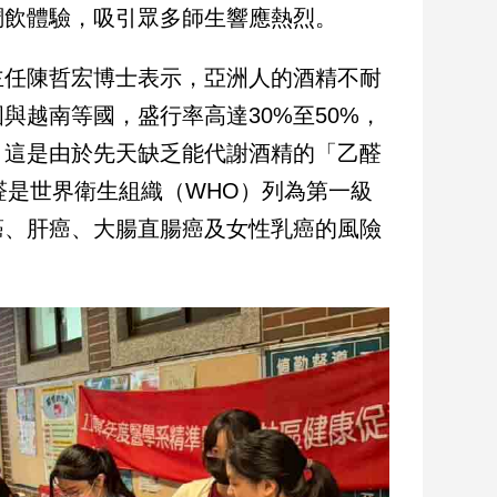
調飲體驗，吸引眾多師生響應熱烈。
主任陳哲宏博士表示，亞洲人的酒精不耐
越南等國，盛行率高達30%至50%，
。這是由於先天缺乏能代謝酒精的「乙醛
醛是世界衛生組織（WHO）列為第一級
癌、肝癌、大腸直腸癌及女性乳癌的風險