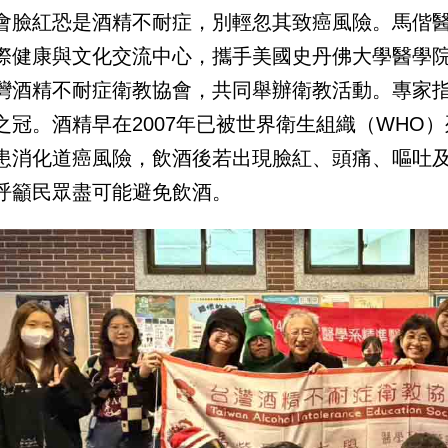
會臉紅恐是酒精不耐症，別輕忽其致癌風險。馬偕
際健康與文化交流中心，攜手美國史丹佛大學醫學院
灣酒精不耐症衛教協會，共同舉辦衛教活動。專家指
之冠。酒精早在2007年已被世界衛生組織（WHO
患消化道癌風險，飲酒後若出現臉紅、頭痛、嘔吐
呼籲民眾盡可能避免飲酒。