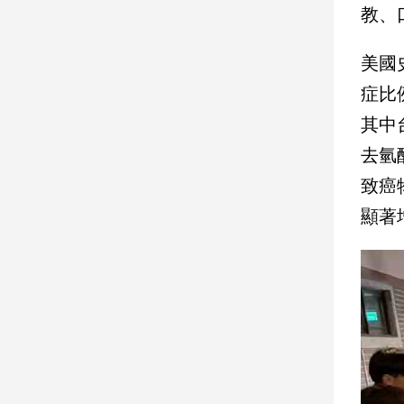
教、
娛
美國
樂
症比
娛
其中
樂
星
去氫
聞
致癌
流
行/
顯著
時
尚
追
星
生
活