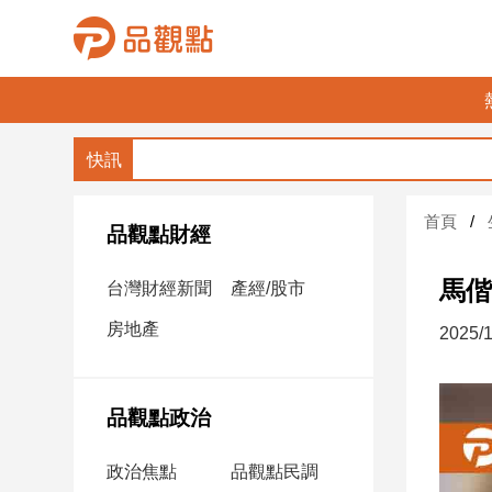
品
觀
點
財
首頁
經
品觀點財經
台
馬偕
台灣財經新聞
產經/股市
灣
財
房地產
2025/1
經
新
聞
品觀點政治
產
經/
政治焦點
品觀點民調
股