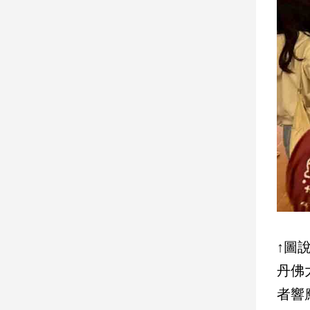
建
築/
室
內
設
計
旅
遊/
美
食
星
座/
命
理
消
↑圖
費
丹佛
健
者響
康/
親