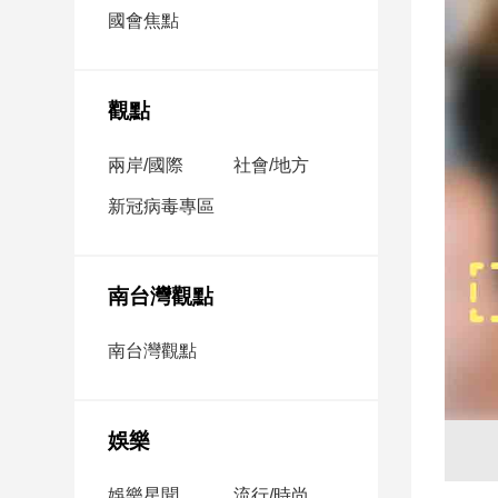
市
國會焦點
房
地
產
觀點
兩岸/國際
社會/地方
品
觀
新冠病毒專區
點
政
治
南台灣觀點
政
南台灣觀點
治
焦
點
娛樂
品
觀
點
娛樂星聞
流行/時尚