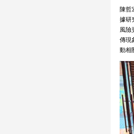
子/
陳哲
感
情
據研
藝
風險
術
傳現
／
文
動相
創
／
電
影
推
薦
科
技/
遊
戲
運
動