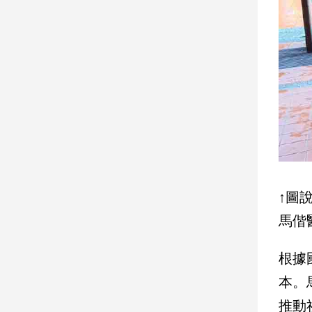
寵
物
Pet
影
音
專
區
合
↑圖
作
馬偕
媒
體
根據
本。
投
推動
稿