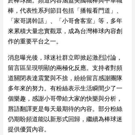
於棒球圈。頻道內容涵蓋美國職棒與中華職
新
棒，代表性系列節目包括「播報看門道」、
冠
病
「家哥講幹話」、「小哥會客室」等，多年
毒
專
來累積大量忠實觀眾，成為台灣棒球內容創
區
作的重要平台之一。
消息曝光後，球迷社群立即掀起激烈討論，
南
台
留言區呈現明顯的兩極化反應。支持者對頻
灣
道關閉表達震驚與不捨，紛紛留言感謝團隊
觀
多年來的努力。有粉絲表示生活瞬間少了一
點
個樂趣，感謝小哥帶給大家的快樂與分析，
南
唇語翻譯更是每天最期待的內容。部分粉絲
台
灣
仍期盼頻道能以新形式回歸，繼續為棒球迷
觀
點
提供優質內容。