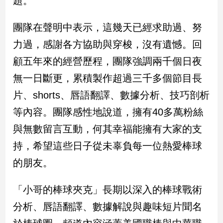
題。
民
調
團隊在聲明中表示，這幾天已經求助過、努
國
會
力過，感謝各方協助與穿梭，沒有遺憾。回
焦
顧五年來的經營歷程，團隊強調兩千個日夜
點
無一日斷更，累積製作超過三千多個節目長
片、shorts、唇語翻譯、數據分析、技巧剖析
觀
等內容。團隊感性地說道，擁有40多萬粉絲
點
與無數留言互動，何其幸福能擁有大家的支
兩
持，希望這些日子從未辜負每一位熱愛棒球
岸/
國
的朋友。
際
社
「小哥的棒球夾克」長期以深入的棒球戰術
會/
地
分析、唇語翻譯、數據解說與趣味短片聞名
方