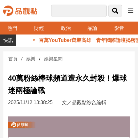
熱門
財經
政治
品論
影音
品
百萬YouTuber齊聚高雄 青年國際論壇揭密無
觀
點
財
首頁
娛樂
娛樂星聞
經
40萬粉絲棒球頻道遭永久封殺！爆球
台
灣
迷兩極論戰
財
經
2025/11/12 13:38:25
文／品觀點綜合編輯
新
聞
產
經/
股