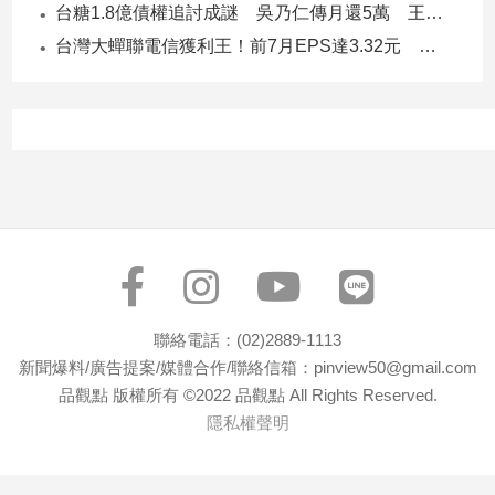
寵
台糖1.8億債權追討成謎 吳乃仁傳月還5萬 王鴻薇轟：要還到379歲
物
台灣大蟬聯電信獲利王！前7月EPS達3.32元 中華電3.11、遠傳2.46元
Pet
影
音
專
區
合
作
聯絡電話：(02)2889-1113
媒
新聞爆料/廣告提案/媒體合作/聯絡信箱：pinview50@gmail.com
體
品觀點 版權所有 ©2022 品觀點 All Rights Reserved.
隱私權聲明
投
稿