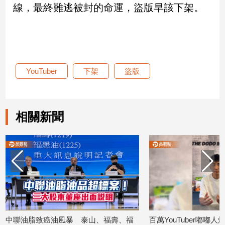
線，最終難逃被封的命運，盜版早該下架。
建
築/
室
內
設
計
YouTuber
下架
盜版
旅
遊/
美
食
相關新聞
星
座/
命
理
消
費
健
康/
山、福壽、福
百萬YouTuber嘟嘟人爆退訂潮！緊急宣
YouT
親