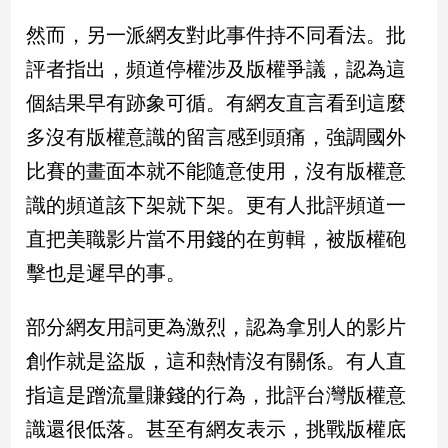
然而，另一派網友對此事件持不同看法。批
娛
評者指出，頻道停權涉及版權爭議，認為這
樂
個結果早有跡象可循。有網友直言看到這麼
娛
多沒有版權意識的留言感到頭痛，強調國外
樂
星
比賽的畫面本就不能隨意使用，沒有版權意
聞
識的頻道該下架就下架。更有人批評頻道一
流
行/
直把美職影片當不用錢的在剪輯，被版權砲
時
擊也是遲早的事。
尚
追
部分網友用詞更為激烈，認為拿別人的影片
星
創作就是盜版，這和熱情沒有關係。有人直
指這是蹭流量賺錢的行為，批評台灣版權意
生
識還很低落。甚至有網友表示，挑戰版權底
活