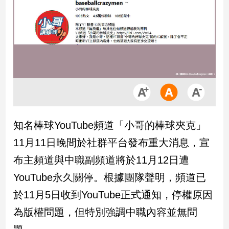
市
房
地
產
品
觀
點
政
知名棒球YouTube頻道「小哥的棒球夾克」
治
11月11日晚間於社群平台發布重大消息，宣
政
布主頻道與中職副頻道將於11月12日遭
治
YouTube永久關停。根據團隊聲明，頻道已
焦
點
於11月5日收到YouTube正式通知，停權原因
品
為版權問題，但特別強調中職內容並無問
觀
點