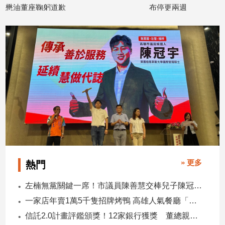
布停更兩週
難看」
子/
2026/06/25
2026/06/
感
情
藝
術
／
文
創
／
電
影
推
薦
科
» 更多
熱門
技/
遊
左楠無黨關鍵一席！市議員陳善慧交棒兒子陳冠宇 一人參選 兩代服務
戲
一家店年賣1萬5千隻招牌烤鴨 高雄人氣餐廳「鴨點棧」展新店
運
動
信託2.0計畫評鑑頒獎！12家銀行獲獎 董總親臨領獎