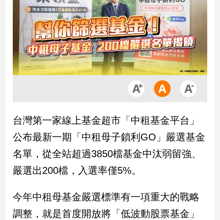
市
房
地
產
品
觀
點
政
台灣第一家線上基金超市「中租基金平台」
治
公布最新一期「中租母子鎖利GO」嚴選基金
政
名單，從全站超過3850檔基金中汰弱留強、
治
嚴選出200檔，入選率僅5%。
焦
點
品
今年中租母基金嚴選標準有一項重大的戰略
觀
調整，就是首度開放將「低波動股票基金」
點