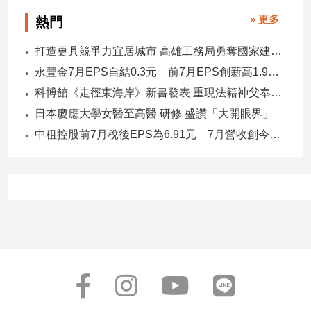
專
» 更多
熱門
區
【我
打造更具競爭力宜居城市 高雄工務局勇奪國家建築界9大獎
的
永豐金7月EPS自結0.3元 前7月EPS創新高1.96元！
觀
科博館《走徑東海岸》新書發表 重現法籍神父奉獻足跡與歷史日記
點】
日本慶應大學女醫至高醫 研修 盛讚「大開眼界」
中租控股前7月稅後EPS為6.91元 7月營收創今年新高