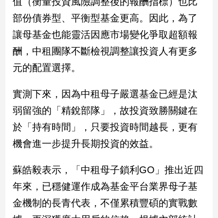
值（衡量投資風險調整後的報酬指標）也比
部份債券型、平衡型基金更高。因此，為了
娛
讓母基金也能靈活因應市場變化爭取超額報
樂
酬，中租團隊不斷檢視調整讓投資人有更多
娛
元的配置選擇。
樂
星
聞
實測下來，因為中租母子嚴選基金已經是汰
流
弱留強的「精銳部隊」，故投資致勝關鍵在
行/
時
於「持有時間」，只要投資時間越長，更有
尚
機會進一步提升長期投資的效益。
追
星
蘇皓毅表示，「中租母子鎖利GO」推出近四
年來，已穩健運作成為基金平台業界母子基
生
金機制的長青代表，不僅累積豐碩的實戰數
活