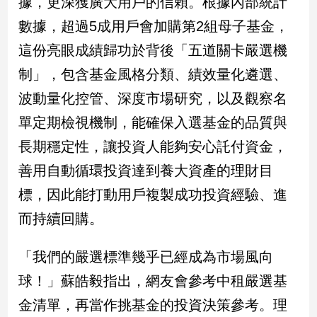
據，更深獲廣大用戶的信賴。根據內部統計
建
數據，超過5成用戶會加購第2組母子基金，
築/
這份亮眼成績歸功於背後「五道關卡嚴選機
室
內
制」，包含基金風格分類、績效量化遴選、
設
計
波動量化控管、深度市場研究，以及觀察名
旅
單定期檢視機制，能確保入選基金的品質與
遊/
長期穩定性，讓投資人能夠安心託付資金，
美
食
善用自動循環投資達到養大資產的理財目
星
標，因此能打動用戶複製成功投資經驗、進
座/
命
而持續回購。
理
消
「我們的嚴選標準幾乎已經成為市場風向
費
球！」蘇皓毅指出，網友會參考中租嚴選基
健
康/
金清單，再當作挑基金的投資決策參考。理
親