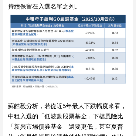
新
持續保留在入選名單之列。
冠
病
毒
專
區
南
台
灣
觀
點
南
蘇皓毅分析，若從近5年最大下跌幅度來看，
台
中租入選的「低波動股票基金」下檔風險比
灣
觀
「新興市場債券基金」還要更低，甚至夏普
點