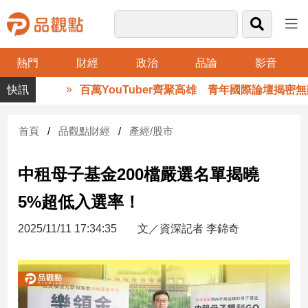
熱門
財經
政治
品論
影音
品
百萬YouTuber齊聚高雄 青年國際論壇揭密無國
觀
點
財
首頁
品觀點財經
產經/股市
經
中租母子基金200檔嚴選名單揭曉
台
灣
5%超低入選率！
財
經
2025/11/11 17:34:35
文／資深記者 李錦奇
新
聞
產
經/
股