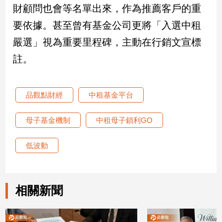
財顧問也會等名單出來，作為推薦客戶的重
子/
感
要依據。甚至曾有基金公司更將「入選中租
情
嚴選」視為重要里程碑，主動在行銷文宣標
藝
術
註。
／
文
創
品觀點財經
中租基金平台
／
電
影
母子基金機制
中租母子鎖利GO
推
薦
低波動
科
技/
遊
戲
相關新聞
運
動