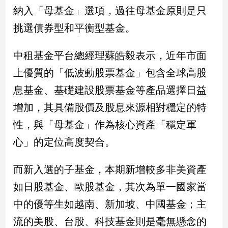
民
納入「母基金」選項，過往母基金原則是只
調
挑選債券型和平衡型基金。
國
會
焦
中租基金平台總經理蘇皓毅表示，近年市面
點
上優質的「低波動股票基金」包含全球高股
息基金、基礎建設股票基金等產品選擇日益
觀
增加，其具備股價及股息來源相對穩定的特
點
性，與「母基金」作為核心資產「穩定軍
兩
心」的定位高度契合。
岸/
國
而新入選的子基金，本期新增較多非美資產
際
如日股基金、歐股基金，其次為單一國家當
社
會/
中的優等生如越南、新加坡、中國基金；主
地
方
流的美股、台股、科技基金則是毫無懸念的