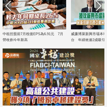
寵
物
Pet
影
.91元 7月
威廉博萊新興市場本地貨幣債券基金登
009
音
台 年績效逾2成吸引法人目光！
100
專
2026/08/10
2026/08
區
合
作
媒
體
投
稿