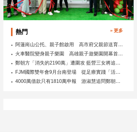
寵
物
Pet
» 更多
熱門
影
阿蓮崗山公托、親子館啟用 高市府父親節送育兒暖禮
音
專
火車醫院變身親子樂園 高雄親子遊樂園開幕首日爆棚
區
鄭朝方「消失的2190萬」遭圍攻 藍營三女將追金流 拿出還款證明
FJM國際雙年會9月台南登場 從足療實踐「活出愛」
4000萬借款只有1810萬申報 游淑慧追問鄭朝方：2190萬差額去哪了
合
作
媒
體
投
稿