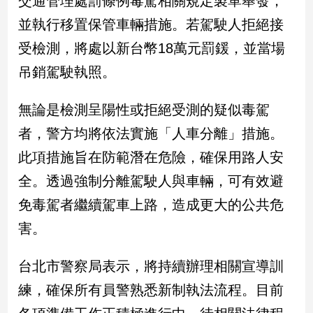
交通管理處罰條例毒駕相關規定製單舉發，
並執行移置保管車輛措施。若駕駛人拒絕接
娛
受檢測，將處以新台幣18萬元罰鍰，並當場
樂
吊銷駕駛執照。
娛
樂
無論是檢測呈陽性或拒絕受測的疑似毒駕
星
聞
者，警方均將依法實施「人車分離」措施。
流
此項措施旨在防範潛在危險，確保用路人安
行/
全。透過強制分離駕駛人與車輛，可有效避
時
尚
免毒駕者繼續駕車上路，造成更大的公共危
追
害。
星
台北市警察局表示，將持續辦理相關宣導訓
生
練，確保所有員警熟悉新制執法流程。目前
活