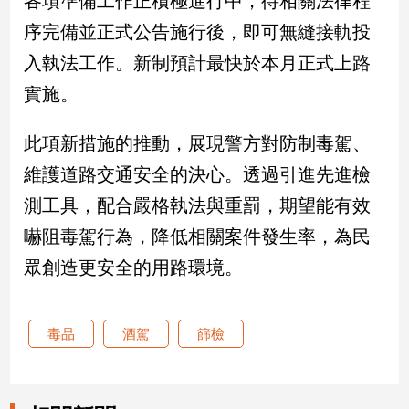
各項準備工作正積極進行中，待相關法律程
建
序完備並正式公告施行後，即可無縫接軌投
築/
入執法工作。新制預計最快於本月正式上路
室
內
實施。
設
計
此項新措施的推動，展現警方對防制毒駕、
旅
遊/
維護道路交通安全的決心。透過引進先進檢
美
測工具，配合嚴格執法與重罰，期望能有效
食
嚇阻毒駕行為，降低相關案件發生率，為民
星
座/
眾創造更安全的用路環境。
命
理
消
毒品
酒駕
篩檢
費
健
康/
親