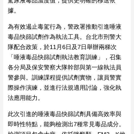
駕尿液毒品濃度值，提供更明確的移送依
民
據。
調
國
會
為有效遏止毒駕行為，警政署推動引進唾液
焦
毒品快篩試劑作為執法工具。台北市刑警大
點
隊配合政策，於11月6日及7日舉辦兩梯次
「唾液毒品快篩試劑執法教育訓練」，召集
觀
各分局及保安警察大隊幹部與第一線執法員
點
警參與。訓練課程提供試劑實物，讓員警實
兩
際操作演練，並進行法規適用討論，強化執
岸/
國
法應用能力。
際
社
此次引進的唾液毒品快篩試劑具備高效率與
會/
地
即時性特點，能夠檢測出7種常見毒品成分。
方