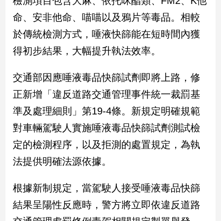
檢測項目包含大麻、依托咪酯類、FM2、K他
新
命、安非他命、喵喵以及鴉片等毒品。相較
冠
病
於傳統檢測方式，唾液快篩能在短時間內獲
毒
專
得初步結果，大幅提升執法效率。
區
交通部因應唾液毒品快篩試劑即將上路，修
正新增「違反道路交通管理事件統一裁罰基
南
台
準及處理細則」第19-4條。新規定明確規範
灣
對車輛駕駛人實施唾液毒品快篩試劑測試檢
觀
定的檢測程序，以及拒測的處置規定，為執
點
法提供明確法源依據。
南
台
根據新制規定，當駕駛人接受唾液毒品快篩
灣
觀
結果呈陽性反應時，警方將立即依違反道路
點