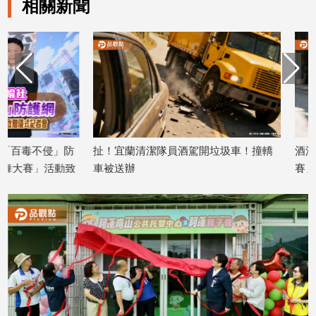
相關新聞
子/
感
情
藝
術
／
文
創
／
扯！宜蘭清潔隊員酒駕開垃圾車！撞轎
酒測超標當場失禁！
電
影
車被送辦
賽」警鋪報紙載回
推
2026/07/31
2026/07/29
薦
科
技/
遊
戲
運
動