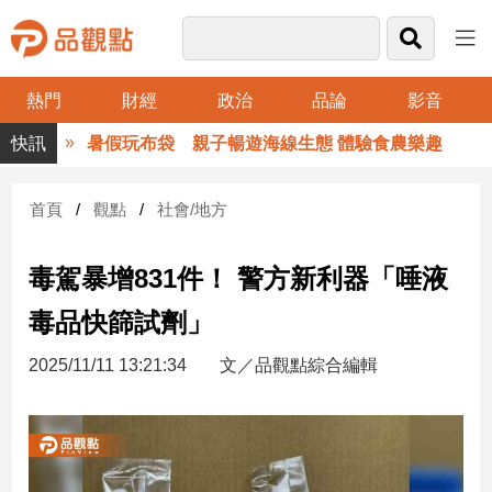
熱門
財經
政治
品論
影音
品
暑假玩布袋 親子暢遊海線生態 體驗食農樂趣
觀
點
財
首頁
觀點
社會/地方
經
毒駕暴增831件！ 警方新利器「唾液
台
灣
毒品快篩試劑」
財
經
2025/11/11 13:21:34
文／品觀點綜合編輯
新
聞
產
經/
股