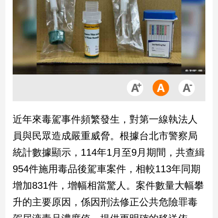
市
房
地
產
品
觀
點
政
近年來毒駕事件頻繁發生，對第一線執法人
治
員與民眾造成嚴重威脅。根據台北市警察局
政
統計數據顯示，114年1月至9月期間，共查緝
治
954件施用毒品後駕車案件，相較113年同期
焦
點
增加831件，增幅相當驚人。案件數量大幅攀
品
升的主要原因，係因刑法修正公共危險罪毒
觀
點