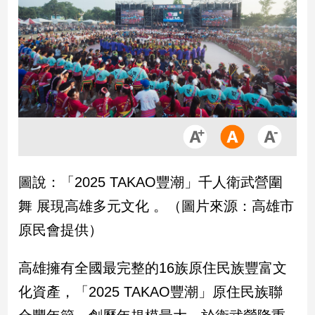
市
房
地
產
品
觀
點
政
圖說：「2025 TAKAO豐潮」千人衛武營圍
治
舞 展現高雄多元文化 。（圖片來源：高雄市
政
治
原民會提供）
焦
點
高雄擁有全國最完整的16族原住民族豐富文
品
化資產，「2025 TAKAO豐潮」原住民族聯
觀
點