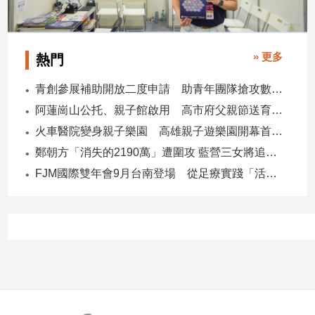
» 更多
熱門
青創參展補助開放二度申請 助青年團隊搶攻數位轉型商機
阿蓮崗山公托、親子館啟用 高市府父親節送育兒暖禮
火車醫院變身親子樂園 高雄親子遊樂園開幕首日爆棚
鄭朝方「消失的2190萬」遭圍攻 藍營三女將追金流 拿出還款證明
FJM國際雙年會9月台南登場 從足療實踐「活出愛」