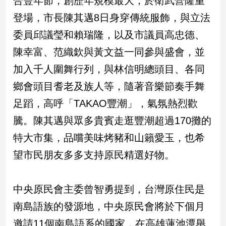
合豐年節，創歷年規模最大，於衛武營隆重
民
登場，市長陳其邁8日身穿傳統服飾，與立法
調
國
委員邱議瑩和賴瑞隆，以及市議員高忠德、
會
陳幸富、范織欽與黃文益一同參與盛會，並
焦
點
加入千人圍舞行列，與林信明總頭目、各同
鄉會頭目耆老及族人等，隨著音樂節奏手舞
觀
足蹈，高呼「TAKAO豐潮」，氣氛熱烈歡
點
騰。陳其邁與眾多貴賓走逛豐潮超過170攤的
特大市集，品嚐美味烤豬和山籟愛玉，也希
兩
岸/
望市民朋友多多支持原民精選好物。
國
際
社
中央原民會主委曾智勇提到，台灣原住民是
會/
南島語族的發源地，中央原民會將於下個月
地
方
邀請11個南島語系的國家，在高雄蓮池潭舉