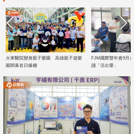
專
區
【我
的
觀
點】
火車醫院變身親子樂園 高雄親子遊樂
FJM國際雙年會9月
園開幕首日爆棚
踐「活出愛」
2026/08/08
2026/08/08