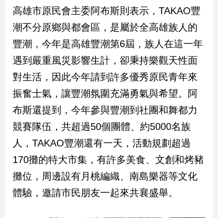
高雄市原民會主委阿布斯則表示，TAKAO豐
建
築/
潮不分原鄉與都會區，是屬於全高雄族人的
室
豐潮，今年是高雄豐潮第6屆，族人在這一年
內
設
遇到嚴重風災影響生計，卻秉持樂觀天性面
計
對生活，因此今年請到許多優秀原民青年來
旅
遊/
振奮士氣，讓豐潮氛圍充滿勇氣與希望。阿
美
布斯還提到，今年參與豐潮到社團和舞都力
食
星
競賽隊伍，共超過50個團體、約5000名族
座/
人，TAKAO豐潮還有一天，活動規劃超過
命
理
170攤的特大市集，有許多美食、文創和烤豬
消
攤位，周邊設有月桃編織、南島樂器等文化
費
體驗，邀請市民朋友一起來共襄盛舉。
健
康/
親