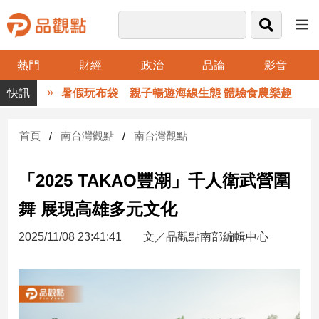
熱門
財經
政治
品論
影音
品
暑假玩布袋 親子暢遊海線生態 體驗食農樂趣
觀
點
財
首頁
南台灣觀點
南台灣觀點
經
「2025 TAKAO豐潮」千人衛武營圍
台
灣
舞 展現高雄多元文化
財
經
2025/11/08 23:41:41
文／品觀點南部編輯中心
新
聞
產
經/
股