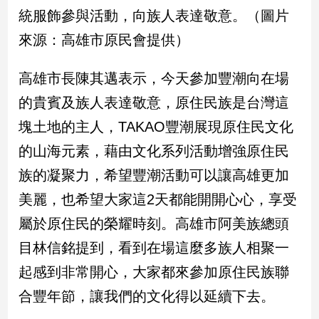
統服飾參與活動，向族人表達敬意。（圖片
娛
來源：高雄市原民會提供）
樂
高雄市長陳其邁表示，今天參加豐潮向在場
娛
的貴賓及族人表達敬意，原住民族是台灣這
樂
星
塊土地的主人，TAKAO豐潮展現原住民文化
聞
的山海元素，藉由文化系列活動增強原住民
流
行/
族的凝聚力，希望豐潮活動可以讓高雄更加
時
美麗，也希望大家這2天都能開開心心，享受
尚
追
屬於原住民的榮耀時刻。高雄市阿美族總頭
星
目林信銘提到，看到在場這麼多族人相聚一
起感到非常開心，大家都來參加原住民族聯
生
合豐年節，讓我們的文化得以延續下去。
活