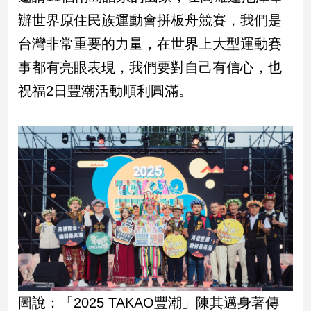
新
辦世界原住民族運動會拼板舟競賽，我們是
冠
病
台灣非常重要的力量，在世界上大型運動賽
毒
事都有亮眼表現，我們要對自己有信心，也
專
區
祝福2日豐潮活動順利圓滿。
南
台
灣
觀
點
南
台
灣
觀
點
圖說：「2025 TAKAO豐潮」陳其邁身著傳