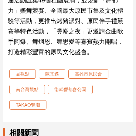
屆活動匯集49個社團展演，並規劃「舞都
寵
物
力」樂舞競賽、全國最大原民市集及文化體
Pet
驗等活動，更推出烤豬派對、原民伴手禮競
賽等特色活動，「豐潮之夜」更邀請金曲歌
影
手阿爆、舞炯恩、舞思愛等嘉賓熱力開唱，
音
打造精彩豐富的原民文化盛會。
專
區
品觀點
陳其邁
高雄市原民會
合
作
南台灣觀點
衛武營都會公園
媒
體
TAKAO豐潮
投
相關新聞
稿