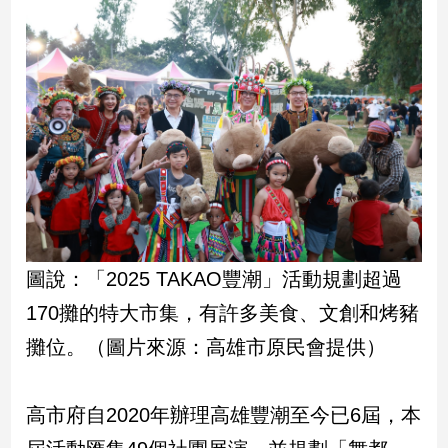
子/
感
情
藝
術
／
文
創
／
電
影
推
圖說：「2025 TAKAO豐潮」活動規劃超過
薦
科
170攤的特大市集，有許多美食、文創和烤豬
技/
攤位。（圖片來源：高雄市原民會提供）
遊
戲
運
高市府自2020年辦理高雄豐潮至今已6屆，本
動