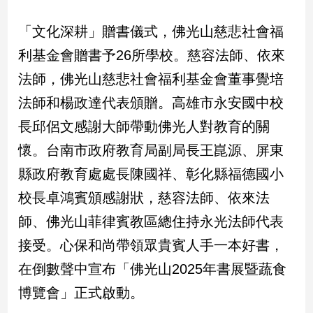
寵
物
「文化深耕」贈書儀式，佛光山慈悲社會福
Pet
利基金會贈書予26所學校。慈容法師、依來
法師，佛光山慈悲社會福利基金會董事覺培
影
法師和楊政達代表頒贈。高雄市永安國中校
音
專
長邱侶文感謝大師帶動佛光人對教育的關
區
懷。台南市政府教育局副局長王崑源、屏東
縣政府教育處處長陳國祥、彰化縣福德國小
合
校長卓鴻賓頒感謝狀，慈容法師、依來法
作
師、佛光山菲律賓教區總住持永光法師代表
媒
體
接受。心保和尚帶領眾貴賓人手一本好書，
在倒數聲中宣布「佛光山2025年書展暨蔬食
投
博覽會」正式啟動。
稿