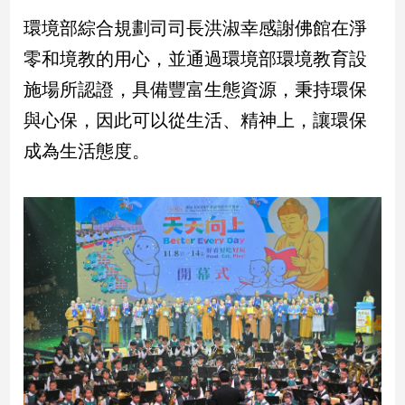
建
環境部綜合規劃司司長洪淑幸感謝佛館在淨
築/
零和境教的用心，並通過環境部環境教育設
室
內
施場所認證，具備豐富生態資源，秉持環保
設
與心保，因此可以從生活、精神上，讓環保
計
旅
成為生活態度。
遊/
美
食
星
座/
命
理
消
費
健
康/
親