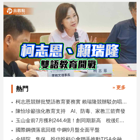
» 更多
熱門
柯志恩競辦批雙語教育要務實 賴瑞隆競辦駁勿唱衰高雄
陳怡珍籲強化教育支持 AI、防毒、家教三箭齊發
玉山金前7月獲利244.4億！創同期新高 稅後EPS自結1.51元
國際鋼價落底回穩 中鋼9月盤全面平盤
金研院、集保、投信投顧公會聯手推動TISA金融教育 將辦150場宣講