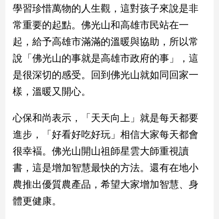
學習珍惜萬物的人生觀，這對孩子來說是非
常重要的起點。佛光山和高雄市民站在一
娛
樂
起，給予高雄市滿滿的溫暖與協助，所以常
說「佛光山的事就是高雄市政府的事」，這
娛
樂
是很深切的感受。回到佛光山就如同回家一
星
聞
樣，溫暖又開心。
流
行/
心保和尚表示，「天天向上」就是每天都要
時
進步，「好看好吃好玩」相信大家每天都會
尚
很幸褔。佛光山開山祖師星雲大師重視讀
追
星
書，這是增加智慧最快的方法。還有在地小
農推出優質農產品，希望大家增加智慧、身
生
體更健康。
活