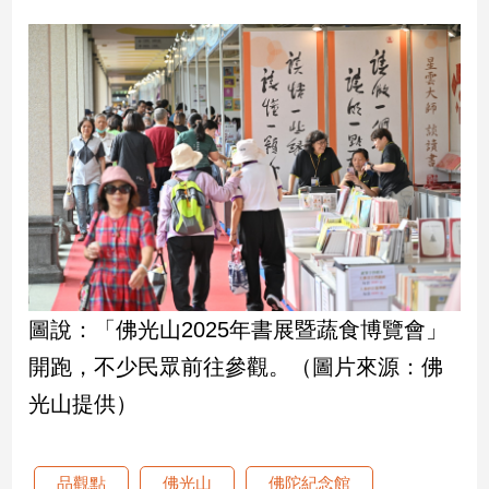
專
區
【我
的
觀
點】
圖說：「佛光山2025年書展暨蔬食博覽會」
開跑，不少民眾前往參觀。（圖片來源：佛
光山提供）
品觀點
佛光山
佛陀紀念館