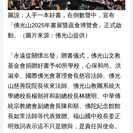
子/
感
圖說：人手一本好書，在倒數聲中，宣布
情
「佛光山2025年書展暨蔬食博覽會」正式啟
藝
術
動。（圖片來源：佛光山提供）
／
文
創
「永遠從關懷出發」贈書儀式，佛光山文教
／
電
基金會捐贈好書予40所學校，心保和尚、洪
影
淑幸、國際佛光會署理會長慈容法師、佛光
推
薦
山慈善院院長依來法師、佛光山教團系統大
科
學總校長楊朝祥和副總校長林聰明、中華傳
技/
遊
統宗教總會副總會長陳和順、佛陀紀念館館
戲
長如常法師等代表致贈。福山國中校長姜正
運
明致詞表示這不只是贈與，是責任與使命。
動