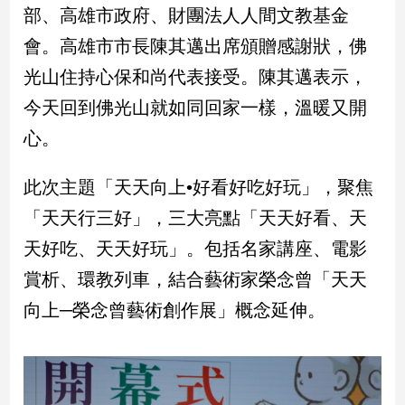
民
部、高雄市政府、財團法人人間文教基金
調
會。高雄市市長陳其邁出席頒贈感謝狀，佛
國
光山住持心保和尚代表接受。陳其邁表示，
會
焦
今天回到佛光山就如同回家一樣，溫暖又開
點
心。
觀
此次主題「天天向上•好看好吃好玩」，聚焦
點
「天天行三好」，三大亮點「天天好看、天
兩
天好吃、天天好玩」。包括名家講座、電影
岸/
賞析、環教列車，結合藝術家榮念曾「天天
國
際
向上─榮念曾藝術創作展」概念延伸。
社
會/
地
方