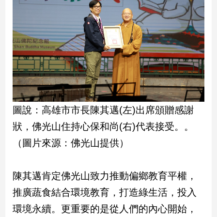
新
冠
病
毒
專
區
南
台
圖說：高雄市市長陳其邁(左)出席頒贈感謝
灣
狀，佛光山住持心保和尚(右)代表接受。。
觀
（圖片來源：佛光山提供）
點
南
陳其邁肯定佛光山致力推動偏鄉教育平權，
台
灣
推廣蔬食結合環境教育，打造綠生活，投入
觀
點
環境永續。更重要的是從人們的內心開始，