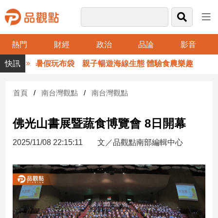
熱門
財經
政治
品論
影音
品
暑假玩布袋 親子暢遊海線生態 體驗食農樂趣
觀
點
財
首頁
南台灣觀點
南台灣觀點
經
佛光山書展暨蔬食博覽會 8日開幕
台
灣
2025/11/08 22:15:11
文／品觀點南部編輯中心
財
經
新
聞
產
經/
股