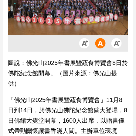
市
房
地
產
品
觀
圖說：佛光山2025年書展暨蔬食博覽會8日於
點
政
佛陀紀念館開幕。（圖片來源：佛光山提
治
供）
政
治
「佛光山2025年書展暨蔬食博覽會」11月8
焦
日到14日，於佛光山佛陀紀念館盛大登場，8
點
日佛館大覺堂開幕，1600人出席，以贈書儀
品
觀
式帶動關懷讓書香滿人間。主辦單位環境
點