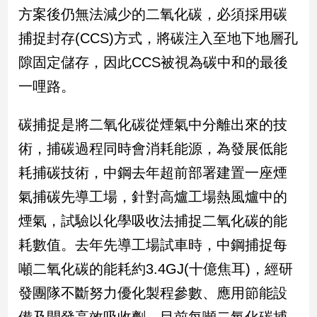
方案後仍無法減少的二氧化碳，必須採用碳
娛
捕捉封存(CCS)方式，將碳注入至地下地層孔
樂
隙固定儲存，因此CCS被視為碳中和的最後
一哩路。
娛
樂
星
碳捕捉是將二氧化碳從煙氣中分離出來的技
聞
術，捕碳過程同時會消耗能源，為發展低能
流
行/
耗捕碳技術，中鋼去年超前部署建置一座煙
時
氣捕碳先導工場，針對高爐工場熱風爐中的
尚
追
煙氣，試驗以化學吸收法捕捉二氧化碳的能
星
耗數值。去年先導工場試車時，中鋼捕捉每
噸二氧化碳的能耗約3.4GJ(十億焦耳)，經研
生
發團隊不斷努力優化製程參數、應用節能設
活