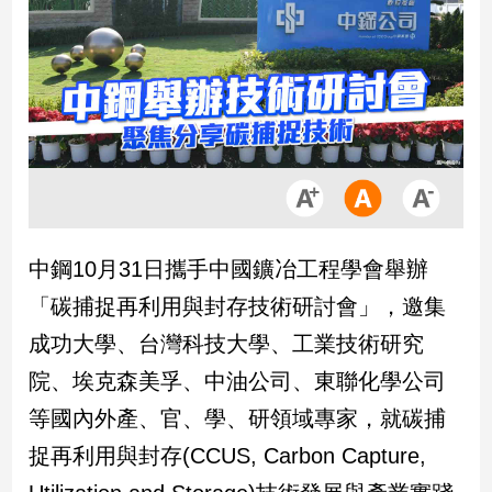
市
房
地
產
品
觀
點
政
中鋼10月31日攜手中國鑛冶工程學會舉辦
治
「碳捕捉再利用與封存技術研討會」，邀集
政
成功大學、台灣科技大學、工業技術研究
治
院、埃克森美孚、中油公司、東聯化學公司
焦
點
等國內外產、官、學、研領域專家，就碳捕
品
捉再利用與封存(CCUS, Carbon Capture,
觀
點