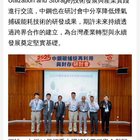
Utilization and Storage)技術發展與產業實踐
民
進行交流，中鋼也在研討會中分享降低煙氣
調
國
捕碳能耗技術的研發成果，期許未來持續透
會
過跨界合作的建立，為台灣產業轉型與永續
焦
點
發展奠定堅實基礎。
觀
點
兩
岸/
國
際
社
會/
地
方