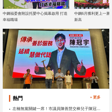
寵
物
Pet
中鋼福委會附設托嬰中心揭幕啟用 打造
中鋼6月獲利更上一層
幸福職場
新高
2026/07/22
2026/07/22
影
音
專
區
合
作
媒
體
» 更多
熱門
投
左楠無黨關鍵一席！市議員陳善慧交棒兒子陳冠宇 一人參選 兩代服務
稿