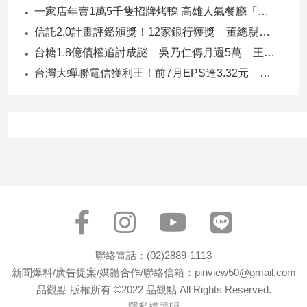
一家店年賣1萬5千隻招牌烤鴨 高雄人氣餐廳「鴨點棧」展新店
專
區
信託2.0計畫評鑑頒獎！12家銀行獲獎 董總親臨領獎
【我
台糖1.8億債權追討成謎 吳乃仁傳月還5萬 王鴻薇轟：要還到379歲
的
台灣大蟬聯電信獲利王！前7月EPS達3.32元 中華電3.11、遠傳2.46元
觀
點】
聯絡電話：(02)2889-1113
新聞爆料/廣告提案/媒體合作/聯絡信箱：pinview50@gmail.com
品觀點 版權所有 ©2022 品觀點 All Rights Reserved.
隱私權聲明