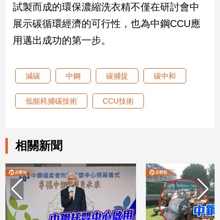
試製而成的環保濃縮洗衣精不僅在研討會中
子/
感
展示碳循環經濟的可行性，也為中鋼CCU應
情
用邁出成功的第一步。
藝
術
／
文
減碳
中鋼
碳捕捉
碳中和
創
／
低能耗捕碳技術
CCU技術
電
影
推
薦
相關新聞
科
技/
遊
戲
運
動