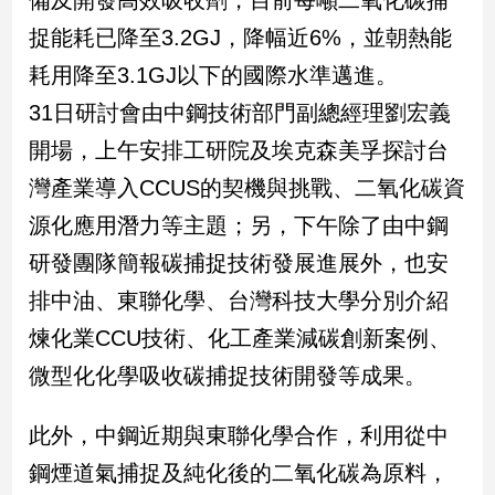
備及開發高效吸收劑，目前每噸二氧化碳捕
建
捉能耗已降至3.2GJ，降幅近6%，並朝熱能
築/
耗用降至3.1GJ以下的國際水準邁進。
室
內
31日研討會由中鋼技術部門副總經理劉宏義
設
計
開場，上午安排工研院及埃克森美孚探討台
旅
灣產業導入CCUS的契機與挑戰、二氧化碳資
遊/
源化應用潛力等主題；另，下午除了由中鋼
美
食
研發團隊簡報碳捕捉技術發展進展外，也安
星
排中油、東聯化學、台灣科技大學分別介紹
座/
命
煉化業CCU技術、化工產業減碳創新案例、
理
微型化化學吸收碳捕捉技術開發等成果。
消
費
此外，中鋼近期與東聯化學合作，利用從中
健
康/
鋼煙道氣捕捉及純化後的二氧化碳為原料，
親