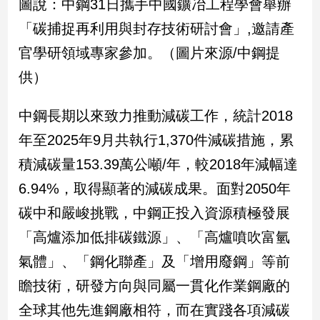
圖說：中鋼31日攜手中國鑛冶工程學會舉辦
新
冠
「碳捕捉再利用與封存技術研討會」,邀請產
病
官學研領域專家參加。（圖片來源/中鋼提
毒
專
供）
區
中鋼長期以來致力推動減碳工作，統計2018
南
年至2025年9月共執行1,370件減碳措施，累
台
積減碳量153.39萬公噸/年，較2018年減幅達
灣
6.94%，取得顯著的減碳成果。面對2050年
觀
點
碳中和嚴峻挑戰，中鋼正投入資源積極發展
「高爐添加低排碳鐵源」、「高爐噴吹富氫
南
台
氣體」、「鋼化聯產」及「增用廢鋼」等前
灣
瞻技術，研發方向與同屬一貫化作業鋼廠的
觀
點
全球其他先進鋼廠相符，而在實踐各項減碳