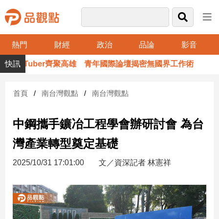
熱門
財經
政治
品論
影音
品
ouTuber齊聚高雄 青年國際論壇揭密無國界工作術
觀
點
財
首頁
南台灣觀點
南台灣觀點
經
中鋼攜手鑛冶工程學會辦研討會 為台
台
灣
灣產業轉型奠定基礎
財
經
2025/10/31 17:01:00
文／資深記者 林憲祥
新
聞
產
經/
股