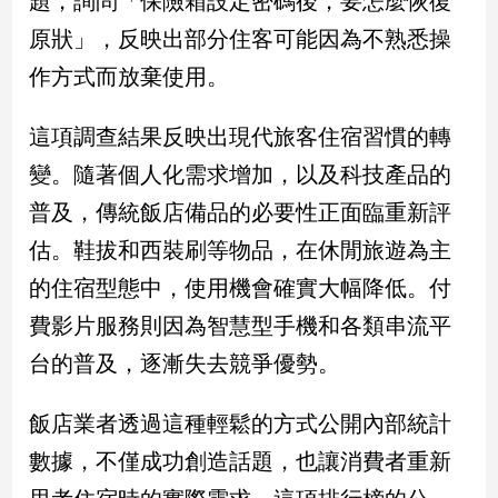
題，詢問「保險箱設定密碼後，要怎麼恢復
原狀」，反映出部分住客可能因為不熟悉操
娛
作方式而放棄使用。
樂
這項調查結果反映出現代旅客住宿習慣的轉
娛
樂
變。隨著個人化需求增加，以及科技產品的
星
聞
普及，傳統飯店備品的必要性正面臨重新評
流
估。鞋拔和西裝刷等物品，在休閒旅遊為主
行/
的住宿型態中，使用機會確實大幅降低。付
時
尚
費影片服務則因為智慧型手機和各類串流平
追
台的普及，逐漸失去競爭優勢。
星
飯店業者透過這種輕鬆的方式公開內部統計
生
數據，不僅成功創造話題，也讓消費者重新
活