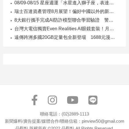
寵
08/09-08/15 星座週運「水星進入獅子座，表達力、自信與創意提升」
物
瑞士百達資產管理8月展望！偏好中國以外的新興市場 看好這些產業
Pet
8大銀行攜手完成AI防詐模型聯合學習驗證 警示帳戶準確度提升2倍
台灣大電信獨賣Even Realities AI眼鏡套裝！月付1399元 專案價3990
影
遠傳跨洲多國20GB定量包全新登場 1688元漫遊逾百國家！
音
專
區
合
作
媒
體
聯絡電話：(02)2889-1113
投
新聞爆料/廣告提案/媒體合作/聯絡信箱：pinview50@gmail.com
稿
品觀點 版權所有 ©2022 品觀點 All Rights Reserved.