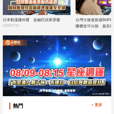
子/
感
情
日本動漫賺外匯 金融巨頭來撐腰
台灣大搶進旅遊BNP
藝
2026/07/31
團費皆可分期 最高現折
術
2026/07/29
／
文
創
／
電
影
推
薦
科
技/
遊
戲
運
» 更多
熱門
動