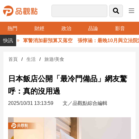
熱門
財經
政治
品論
影音
品
軍警消加薪預算又落空 張惇涵：最晚10月與立法院溝
觀
點
財
首頁
生活
旅遊/美食
經
日本飯店公開「最冷門備品」網友驚
台
灣
呼：真的沒用過
財
經
2025/10/31 13:13:59
文／品觀點綜合編輯
新
聞
產
經/
股