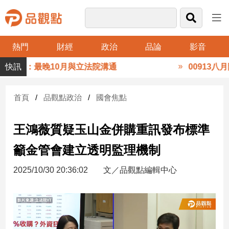
熱門
財經
政治
品論
影音
品
惇涵：最晚10月與立法院溝通
00913八月
觀
點
財
首頁
品觀點政治
國會焦點
經
王鴻薇質疑玉山金併購重訊發布標準
台
灣
籲金管會建立透明監理機制
財
經
2025/10/30 20:36:02
文／品觀點編輯中心
新
聞
產
經/
股