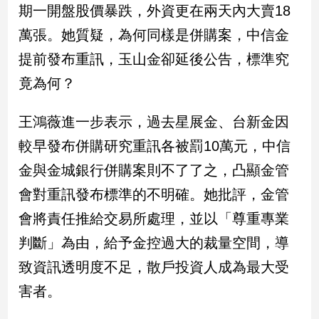
民
期一開盤股價暴跌，外資更在兩天內大賣18
調
萬張。她質疑，為何同樣是併購案，中信金
國
提前發布重訊，玉山金卻延後公告，標準究
會
焦
竟為何？
點
王鴻薇進一步表示，過去星展金、台新金因
觀
較早發布併購研究重訊各被罰10萬元，中信
點
金與金城銀行併購案則不了了之，凸顯金管
會對重訊發布標準的不明確。她批評，金管
兩
岸/
會將責任推給交易所處理，並以「尊重專業
國
際
判斷」為由，給予金控過大的裁量空間，導
社
致資訊透明度不足，散戶投資人成為最大受
會/
害者。
地
方