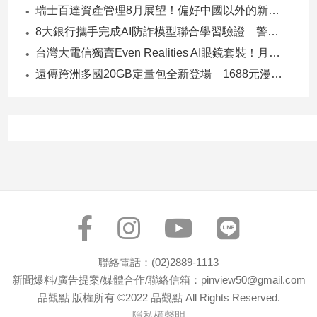
瑞士百達資產管理8月展望！偏好中國以外的新興市場 看好這些產業
子/
感
8大銀行攜手完成AI防詐模型聯合學習驗證 警示帳戶準確度提升2倍
情
台灣大電信獨賣Even Realities AI眼鏡套裝！月付1399元 專案價3990
藝
遠傳跨洲多國20GB定量包全新登場 1688元漫遊逾百國家！
術
／
文
創
／
電
影
推
薦
科
技/
遊
聯絡電話：(02)2889-1113
戲
新聞爆料/廣告提案/媒體合作/聯絡信箱：pinview50@gmail.com
運
品觀點 版權所有 ©2022 品觀點 All Rights Reserved.
動
隱私權聲明