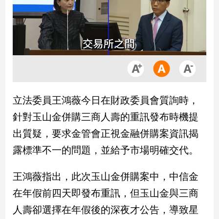
市
房
地
產
品
觀
立法委員王鴻薇今日在財政委員會質詢時，
點
政
針對玉山金併購三商人壽的重訊發布時機提
治
出質疑，要求金管會正視金融併購案資訊揭
政
露標準不一的問題，並給予市場明確交代。
治
焦
王鴻薇指出，此次玉山金併購案中，中信金
點
在年假前四天即發布重訊，但玉山金與三商
品
觀
人壽卻選擇在年假後的深夜才公告，導致星
點