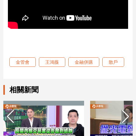
娛
樂
娛
樂
星
聞
金管會
王鴻薇
金融併購
散戶
流
行/
時
尚
相關新聞
追
星
生
活