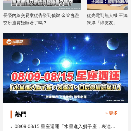
建
築/
長榮內線交易案從告發到偵辦 金管會證
從光電到無人機 王鴻
室
交所遭質疑睡著了嗎？
獨厚「綠友友」
內
2026/07/18
2026/07/15
設
計
旅
遊/
美
食
星
座/
命
理
消
費
» 更多
熱門
健
康/
08/09-08/15 星座週運「水星進入獅子座，表達力、自信與創意提升」
親