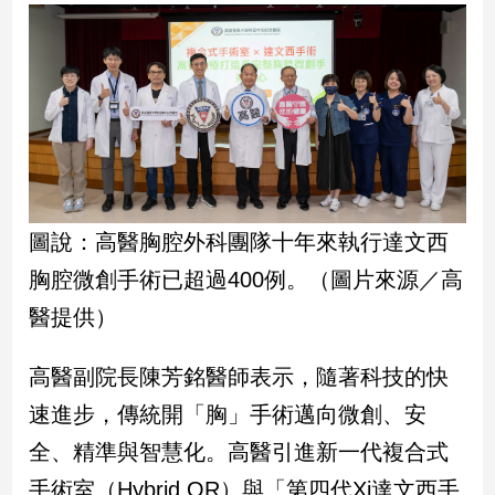
民
調
國
會
焦
點
觀
圖說：高醫胸腔外科團隊十年來執行達文西
點
胸腔微創手術已超過400例。（圖片來源／高
兩
醫提供）
岸/
國
際
高醫副院長陳芳銘醫師表示，隨著科技的快
社
速進步，傳統開「胸」手術邁向微創、安
會/
全、精準與智慧化。高醫引進新一代複合式
地
方
手術室（Hybrid OR）與「第四代Xi達文西手