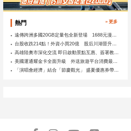
專
區
【我
» 更多
熱門
的
遠傳跨洲多國20GB定量包全新登場 1688元漫遊逾百國家！
觀
點】
台股收跌214點！外資小買20億 股后川湖晉升萬金股
高雄陸奧市深化交流 即日啟動景點互惠、簽署教育合作MOU
美國運通耀金卡全面升級 外送旅遊平台消費最高回饋4400刷卡金！
「演唱會經濟」結合「節慶觀光」 盛夏優惠券帶動商圈消費升溫