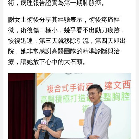
術，病理報告證實為第一期肺腺癌。
娛
謝女士術後分享其經驗表示，術後疼痛輕
樂
微，術後傷口極小，幾乎看不出動刀痕跡，
娛
恢復迅速，第三天就移除引流，第四天即出
樂
星
院。她非常感謝高醫團隊的精準診斷與治
聞
療，讓她放下心中的大石頭。
流
行/
時
尚
追
星
生
活