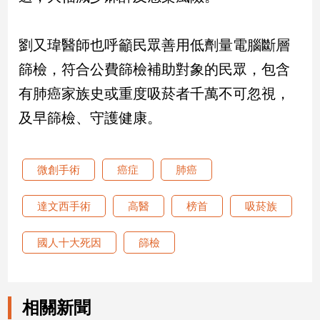
子/
感
情
劉又瑋醫師也呼籲民眾善用低劑量電腦斷層
藝
篩檢，符合公費篩檢補助對象的民眾，包含
術
有肺癌家族史或重度吸菸者千萬不可忽視，
／
文
及早篩檢、守護健康。
創
／
電
微創手術
癌症
肺癌
影
推
薦
達文西手術
高醫
榜首
吸菸族
科
技/
國人十大死因
篩檢
遊
戲
運
相關新聞
動