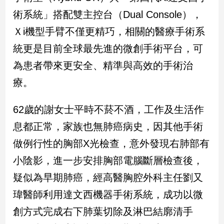
新
術系統」搭配雙主控台（Dual Console），
冠
病
Ｘi機型手臂不僅更精巧，相關的醫療手術系
毒
統更是目前全球最先進的微創手術平台，可
專
區
為患者帶來更安全、精準與高效的手術治
療。
南
台
62歲的謝女士平時不菸不酒，工作及生活作
灣
息都正常，家族也無肺癌病史，因其他手術
觀
做例行性的胸部X光檢查，意外發現右肺部有
點
小陰影，進一步安排胸部電腦斷層檢查後，
南
疑似為早期肺癌，經高醫胸腔外科主任劉又
台
灣
瑋醫師利用達文西機器手術系統，成功以微
觀
創方式完成右下肺葉切除及淋巴結廓清手
點