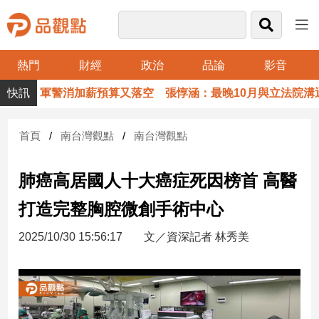
熱門
財經
政治
品論
影音
品
軍警消加薪預算又落空 張惇涵：最晚10月與立法院溝通
觀
點
財
首頁
南台灣觀點
南台灣觀點
經
肺癌高居國人十大癌症死因榜首 高醫
台
灣
打造完整胸腔微創手術中心
財
經
2025/10/30 15:56:17
文／資深記者 林秀美
新
聞
產
經/
股