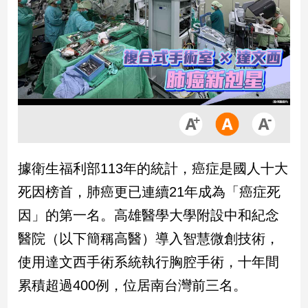
市
房
地
產
品
觀
點
政
據衛生福利部113年的統計，癌症是國人十大
治
死因榜首，肺癌更已連續21年成為「癌症死
政
因」的第一名。高雄醫學大學附設中和紀念
治
醫院（以下簡稱高醫）導入智慧微創技術，
焦
點
使用達文西手術系統執行胸腔手術，十年間
品
累積超過400例，位居南台灣前三名。
觀
點