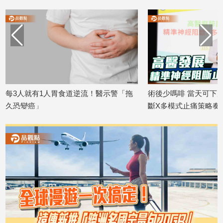
寵
物
Pet
影
音
專
每3人就有1人胃食道逆流！醫示警「拖
術後少嗎啡 當天可下
區
久恐變癌」
斷X多模式止痛策略奏
2026/07/17
2026/07/16
合
作
媒
體
投
稿