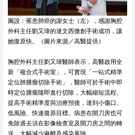
建
築/
圖說：罹患肺癌的謝女士（左），感謝胸腔
室
內
外科主任劉又瑋的達文西微創手術成功，讓
設
計
她復原快。（圖片來源／高醫提供）
旅
遊/
胸腔外科主任劉又瑋醫師表示，高醫啟用全
美
食
新「複合式手術室」，可實現「一站式精準
星
定位肺腫瘤切除手術」，醫師可於手術中即
座/
命
時定位腫瘤隨即進行切除，大幅縮短流程、
理
提高手術精準度與治療預後，達到小傷口、
消
費
低風險、快速復原目標。病患在開刀房也可
健
免除過去須在影像檢查室及開刀房之間的轉
康/
送，大幅減少麻醉及感染風險。
親