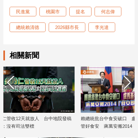
子/
民進黨
桃園市
提名
何志偉
感
情
總統賴清德
2026縣市長
李光達
藝
術
／
文
創
相關新聞
／
電
影
推
薦
科
技/
遊
戲
地院發稿
賴總統批台中食安破口 盧秀燕要總統
蔣萬安回應
運
管好食安 蔣萬安搬2014「食安即國
還是油飯，
動
2026/08/06
安」打臉