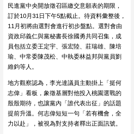
民進黨中央開放徵召區繳交意願表的期限，
建
築/
訂於10月31日下午5點截止。待資料彙整後，
室
11月初將由選對會進行初步盤點。選對會由
內
設
資政邱義仁與黨秘書長徐國勇共同召集，成
計
員包括立委王定宇、張宏陸、莊瑞雄、陳培
旅
遊/
瑜、中常委陳茂松、中執委林益邦與黨員劉
美
維鈞等人。
食
星
地方觀察認為，李光達議員主動掛上「挺何
座/
命
志偉」看板，象徵基層對他投入桃園選戰的
理
殷殷期待，也讓黨內「誰代表出征」的話題
消
費
提前升溫。何志偉短短一句「若有機會，全
健
力以赴」，被視為對支持者釋出正面訊號。
康/
親