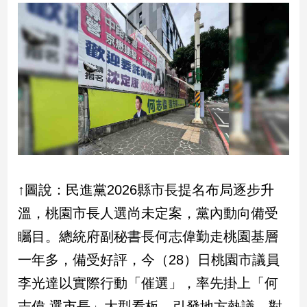
民
調
國
會
焦
點
觀
點
兩
↑圖說：民進黨2026縣市長提名布局逐步升
岸/
溫，桃園市長人選尚未定案，黨內動向備受
國
際
矚目。總統府副秘書長何志偉勤走桃園基層
社
一年多，備受好評，今（28）日桃園市議員
會/
地
李光達以實際行動「催選」，率先掛上「何
方
志偉 選市長」大型看板，引發地方熱議。對