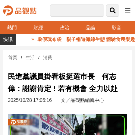
熱門
財經
政治
品論
影音
品
暑假玩布袋 親子暢遊海線生態 體驗食農樂趣
觀
點
財
首頁
生活
消費
經
民進黨議員掛看板挺選市長 何志
台
灣
偉：謝謝肯定 ! 若有機會 全力以赴
財
經
2025/10/28 17:05:16
文／品觀點編輯中心
新
聞
產
經/
股