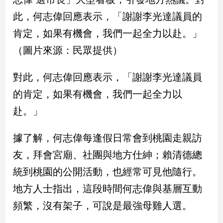
新
此，何志偉回應表示，「謝謝李光達議員的
冠
病
肯定，如果有機會，我們一起全力以赴。」
毒
專
（圖片來源：民眾提供）
區
對此，何志偉回應表示，「謝謝李光達議員
的肯定，如果有機會，我們一起全力以
南
台
赴。」
灣
觀
據了解，何志偉每逢假日常會到桃園走親訪
點
友，拜會宮廟、社團與地方仕紳；賴清德總
南
統到桃園的公開活動，也經常可見他隨行。
台
地方人士指出，這段時間何志偉與基層互動
灣
觀
頻繁，沒有架子，可說是最強母雞人選。
點