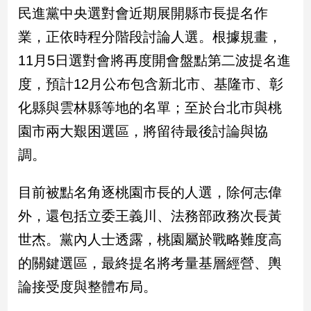
民進黨中央選對會近期展開縣市長提名作
娛
業，正依時程分階段討論人選。根據規畫，
樂
11月5日選對會將再度開會盤點第二波提名進
度，預計12月公布包含新北市、基隆市、彰
娛
樂
化縣與雲林縣等地的名單；至於台北市與桃
星
聞
園市兩大艱困選區，將留待最後討論與協
流
調。
行/
時
目前被點名角逐桃園市長的人選，除何志偉
尚
追
外，還包括立委王義川、法務部政務次長黃
星
世杰。黨內人士透露，桃園屬於戰略難度高
的關鍵選區，最終提名將考量基層經營、輿
生
論接受度與整體布局。
活