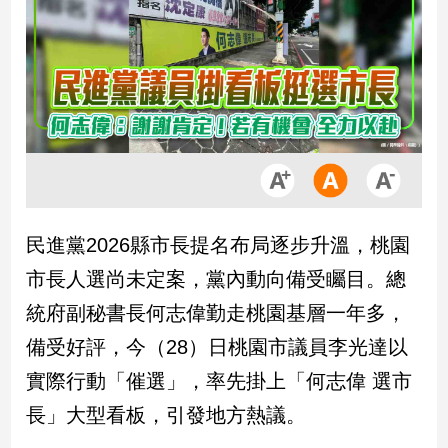
市
房
地
產
品
觀
點
政
民進黨2026縣市長提名布局逐步升溫，桃園
治
市長人選尚未定案，黨內動向備受矚目。總
政
統府副秘書長何志偉勤走桃園基層一年多，
治
備受好評，今（28）日桃園市議員李光達以
焦
點
實際行動「催選」，率先掛上「何志偉 選市
品
長」大型看板，引發地方熱議。
觀
點