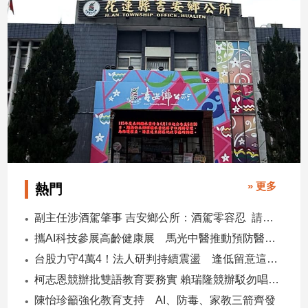
寵
2026/08/06
物
Pet
影
音
專
區
合
» 更多
熱門
作
副主任涉酒駕肇事 吉安鄉公所：酒駕零容忍 請辭獲准
媒
體
攜AI科技參展高齡健康展 馬光中醫推動預防醫學迎接長壽新經濟
台股力守4萬4！法人研判持續震盪 逢低留意這些族群
柯志恩競辦批雙語教育要務實 賴瑞隆競辦駁勿唱衰高雄
投
陳怡珍籲強化教育支持 AI、防毒、家教三箭齊發
稿