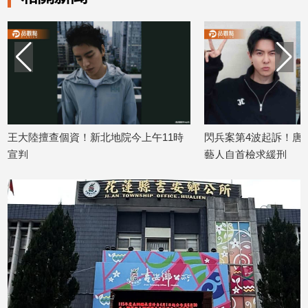
建
築/
室
內
設
計
旅
遊/
陸擅查個資！新北地院今上午11時
閃兵案第4波起訴！唐禹哲、
美
藝人自首檢求緩刑
食
04/22
2026/04/16
星
座/
命
理
消
費
健
康/
親