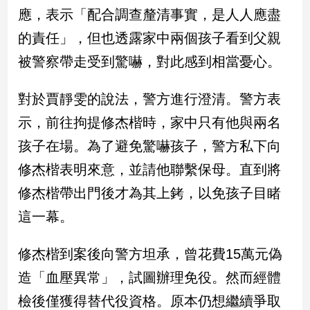
民
應，表示「配合調查釐清事實，是人人應盡
調
的責任」，但也透露家中兩個孩子看到父親
國
會
被警察帶走受到驚嚇，對此感到相當憂心。
焦
點
對於賈靜雯的說法，警方進行澄清。警方表
示，前往拘提修杰楷時，家中只有他與兩名
觀
孩子在場。為了避免驚嚇孩子，警方私下向
點
修杰楷表明來意，並請他聯繫保母。直到將
兩
修杰楷帶出門後才為其上銬，以免孩子目睹
岸/
這一幕。
國
際
修杰楷到案後向警方坦承，曾花費15萬元偽
社
會/
造「血壓異常」，試圖辦理免役。然而經體
地
方
檢後僅獲得替代役資格。原本仍想繼續爭取