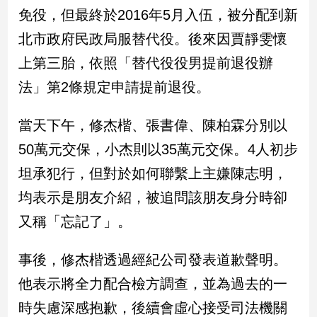
新
免役，但最終於2016年5月入伍，被分配到新
冠
北市政府民政局服替代役。後來因賈靜雯懷
病
毒
上第三胎，依照「替代役役男提前退役辦
專
區
法」第2條規定申請提前退役。
當天下午，修杰楷、張書偉、陳柏霖分別以
南
50萬元交保，小杰則以35萬元交保。4人初步
台
坦承犯行，但對於如何聯繫上主嫌陳志明，
灣
觀
均表示是朋友介紹，被追問該朋友身分時卻
點
又稱「忘記了」。
南
台
事後，修杰楷透過經紀公司發表道歉聲明。
灣
他表示將全力配合檢方調查，並為過去的一
觀
點
時失慮深感抱歉，後續會虛心接受司法機關