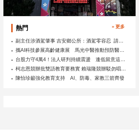
子/
感
情
» 更多
熱門
藝
術
副主任涉酒駕肇事 吉安鄉公所：酒駕零容忍 請辭獲准
／
文
攜AI科技參展高齡健康展 馬光中醫推動預防醫學迎接長壽新經濟
創
台股力守4萬4！法人研判持續震盪 逢低留意這些族群
／
電
柯志恩競辦批雙語教育要務實 賴瑞隆競辦駁勿唱衰高雄
影
陳怡珍籲強化教育支持 AI、防毒、家教三箭齊發
推
薦
科
技/
遊
戲
運
動