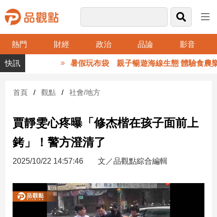
熱門
財經
政治
品論
影音
品
暑假玩布袋 親子暢遊海線生態 體驗食農樂
觀
點
財
首頁
觀點
社會/地方
經
賈靜雯心疼曝「修杰楷在孩子面前上
台
灣
銬」！警方澄清了
財
經
2025/10/22 14:57:46
文／品觀點綜合編輯
新
聞
產
經/
股