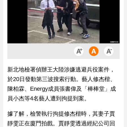
市
房
地
產
品
觀
點
政
新北地檢署偵辦王大陸涉嫌逃避兵役案件，
治
於20日發動第三波搜索行動。藝人修杰楷、
政
陳柏霖、Energy成員張書偉及「棒棒堂」成
治
員小杰等4名藝人遭到拘提到案。
焦
點
品
據了解，檢警執行拘提修杰楷時，其妻子賈
觀
靜雯正在廈門拍戲。賈靜雯透過經紀公司回
點