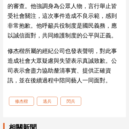
的審查。他強調身為公眾人物，言行舉止皆
娛
受社會關注，這次事件造成不良示範，感到
樂
非常抱歉。他呼籲兵役制度是國民義務，應
以誠信面對，共同維護制度的公平與正義。
娛
樂
星
修杰楷所屬的經紀公司也發表聲明，對此事
聞
造成社會大眾疑慮與失望表示真誠致歉。公
流
行/
司表示會盡力協助釐清事實、提供正確資
時
訊，並在後續過程中陪同藝人一同面對。
尚
追
星
修杰楷
逃兵
閃兵
生
活
相關新聞