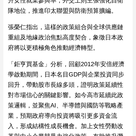
升女性就業參與率；外交上則主張強化自衛
新
隊地位，推進印太聯盟與防衛預算擴編。
冠
病
毒
張榮仁指出，這樣的政策組合與全球供應鏈
專
區
重組及地緣政治焦點高度契合，象徵日本政
府將以更積極角色推動經濟轉型。
南
「鉅亨買基金」分析，回顧2012年安倍經濟
台
學啟動期間，日本名目GDP與企業投資同步
灣
觀
回升，帶動股市長線多頭，證明政策延續性
點
對市場信心的關鍵影響。如今高市延續此政
南
策邏輯，並聚焦AI、半導體與國防等戰略產
台
業，預期政府導向投資將吸引更多資金流
灣
觀
入，形成結構性成長機會。加上女性勞動改
點