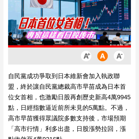
市
房
地
產
品
觀
點
政
自民黨成功爭取到日本維新會加入執政聯
治
盟，終於讓自民黨總裁高市早苗成為日本首
政
位女首相，也激勵日股再創歷史新高4萬9945
治
點，日經指數逼近前所未見的5萬點。不過，
焦
點
高市早苗獲得眾議院多數支持後，市場預期
品
「高市行情」利多出盡，日股漲勢拉回，漲
觀
點