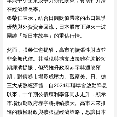
革與中小企業競爭力強化政策，有助推升潛
在經濟增長率。
娛
張榮仁表示，結合日圓貶值帶來的出口競爭
樂
優勢與外資資金回流，日本股市正迎來一波
娛
圍繞「新日本故事」的重估行情。
樂
星
聞
然而，張榮仁也提醒，高市的擴張性財政並
流
非毫無代價。其減稅與擴支政策雖有助於短
行/
期經濟提振，但恐推升政府赤字與通膨預
時
尚
期，對債券市場形成壓力。觀察美、日、德
追
三大成熟經濟體，自2024年聯準會啟動降息
星
以來，十年期公債殖利率卻同步走升，顯示
市場預期政府赤字將持續擴大。高市未來推
生
進的積極財政與擴張型經濟策略，恐讓日本
活