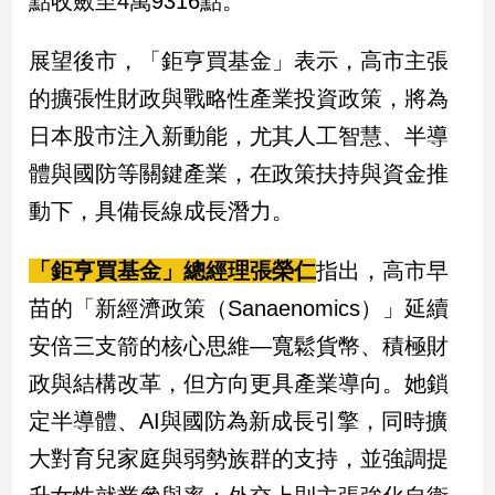
點收斂至4萬9316點。
民
調
展望後市，「鉅亨買基金」表示，高市主張
國
會
的擴張性財政與戰略性產業投資政策，將為
焦
日本股市注入新動能，尤其人工智慧、半導
點
體與國防等關鍵產業，在政策扶持與資金推
動下，具備長線成長潛力。
觀
點
「鉅亨買基金」總經理張榮仁
指出，高市早
兩
苗的「新經濟政策（Sanaenomics）」延續
岸/
安倍三支箭的核心思維—寬鬆貨幣、積極財
國
際
政與結構改革，但方向更具產業導向。她鎖
社
定半導體、AI與國防為新成長引擎，同時擴
會/
地
大對育兒家庭與弱勢族群的支持，並強調提
方