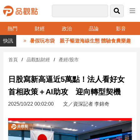
熱門
財經
政治
品論
影音
品
暑假玩布袋 親子暢遊海線生態 體驗食農樂趣
觀
點
財
首頁
品觀點財經
產經/股市
經
日股寫新高逼近5萬點！法人看好女
台
灣
首相政策＋AI助攻 迎向轉型契機
財
經
2025/10/22 00:02:00
文／資深記者 李錦奇
新
聞
產
經/
股