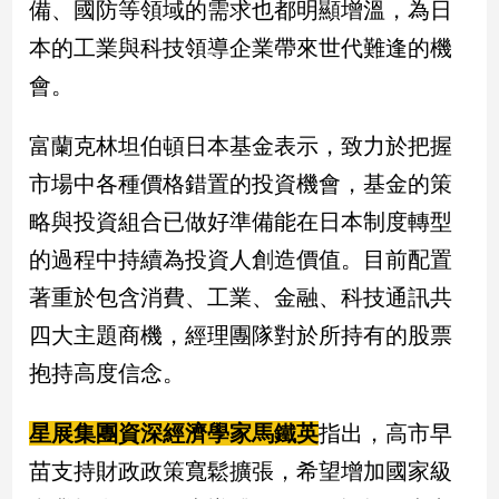
備、國防等領域的需求也都明顯增溫，為日
專
本的工業與科技領導企業帶來世代難逢的機
區
【我
會。
的
觀
富蘭克林坦伯頓日本基金表示，致力於把握
點】
市場中各種價格錯置的投資機會，基金的策
略與投資組合已做好準備能在日本制度轉型
的過程中持續為投資人創造價值。目前配置
著重於包含消費、工業、金融、科技通訊共
四大主題商機，經理團隊對於所持有的股票
抱持高度信念。
星展集團資深經濟學家馬鐵英
指出，高市早
苗支持財政政策寬鬆擴張，希望增加國家級