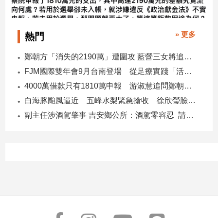
» 更多
熱門
鄭朝方「消失的2190萬」遭圍攻 藍營三女將追金流 拿出還款證明
FJM國際雙年會9月台南登場 從足療實踐「活出愛」
4000萬借款只有1810萬申報 游淑慧追問鄭朝方：2190萬差額去哪了
白海豚颱風逼近 五峰水梨緊急搶收 徐欣瑩臉書急呼「搶救五峰水梨」
副主任涉酒駕肇事 吉安鄉公所：酒駕零容忍 請辭獲准