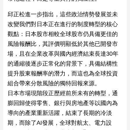
寵
物
邱正松進一步指出，這些政治情勢發展並未
Pet
改變我們對日本正在進行的制度轉型的核心
觀點：日本股市相較全球股市仍具備更佳的
影
音
風險報酬比，其評價明顯低於其他已開發市
專
場，且在企業改革與國內經濟結束長達30年
區
的通縮後逐步正常化的背景下，具備結構性
提升股東報酬率的潛力，而這也為全球投資
合
組合帶來分散風險的獨特回報來源。
作
日本市場現階段正歷經前所未有的轉型，通
媒
體
膨回歸使得零售、銀行與房地產等以國內為
導向的產業重新活躍，結束了長期的冷淡
投
期，而除了AI發展，全球對航太、電力設
稿