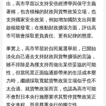
出，高市早苗以支持安倍經濟學與保守主義
子/
感
著稱，包含積極的財政與貨幣政策立場，也
情
支持國家安全政策，例如增加國防支出與重
藝
術
啟核能發電；在推動財政擴張方面，評估高
／
市可能會採取更負責任、更有紀律的態度。
文
創
／
事實上，高市早苗於自民黨選舉前，已開始
電
淡化自己過去支持財政與貨幣擴張的言論，
影
推
雖不排除是為獲支持而做出某些妥協的可能
薦
性，但當民眾正面臨通膨帶來的生活成本壓
科
技/
力時，繼續採取寬鬆貨幣政策立場似乎也不
遊
太合適。就貨幣政策而言，也認為高市可能
戲
運
不會對日本央行施壓要求其暫停貨幣政策正
動
常化進程，而是尊重央行的獨立性。