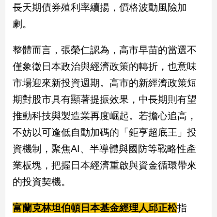
長天期債券殖利率續揚，價格波動風險加
建
劇。
築/
室
內
整體而言，張榮仁認為，高市早苗的當選不
設
計
僅象徵日本政治與經濟政策的轉折，也意味
旅
市場迎來新投資週期。高市的新經濟政策短
遊/
期對股市具有顯著提振效果，中長期則有望
美
食
推動科技與製造業再度崛起。若擔心追高，
星
不妨以可逢低自動加碼的「鉅亨超底王」投
座/
命
資機制，聚焦AI、半導體與國防等戰略性產
理
業板塊，把握日本經濟重啟與資金循環帶來
消
費
的投資契機。
健
康/
富蘭克林坦伯頓日本基金經理人邱正松
指
親