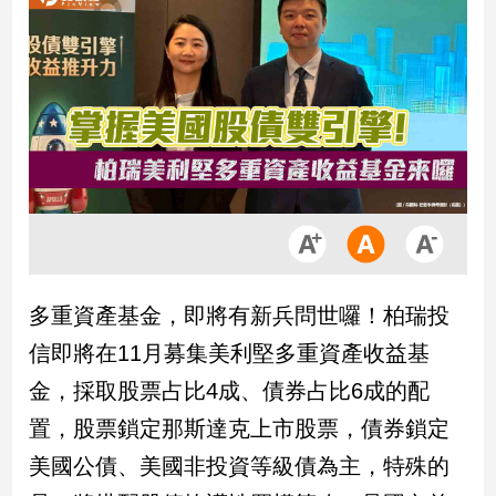
市
房
地
產
品
觀
點
政
治
多重資產基金，即將有新兵問世囉！柏瑞投
政
信即將在11月募集美利堅多重資產收益基
治
焦
金，採取股票占比4成、債券占比6成的配
點
置，股票鎖定那斯達克上市股票，債券鎖定
品
觀
美國公債、美國非投資等級債為主，特殊的
點