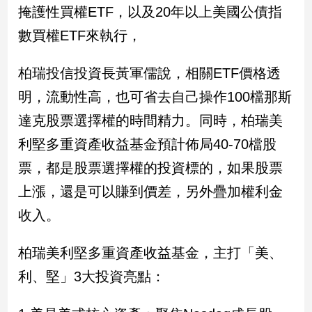
掩護性買權ETF，以及20年以上美國公債指
子/
感
數買權ETF來執行，
情
藝
柏瑞投信投資長黃軍儒說，相關ETF價格透
術
／
明，流動性高，也可省去自己操作100檔那斯
文
達克股票選擇權的時間精力。同時，柏瑞美
創
／
利堅多重資產收益基金預計佈局40-70檔股
電
影
票，都是股票選擇權的投資標的，如果股票
推
上漲，還是可以賺到價差，另外疊加權利金
薦
收入。
科
技/
遊
柏瑞美利堅多重資產收益基金，主打「美、
戲
利、堅」3大投資亮點：
運
動