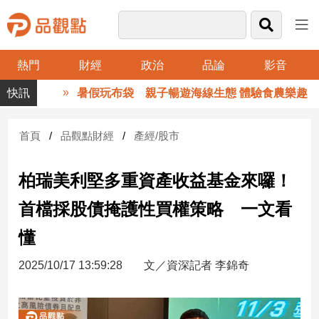
熱門
財經
政治
品論
影音
品
暑假玩布袋 親子暢遊海線生態 體驗食農樂趣
觀
點
財
首頁
品觀點財經
產經/股市
經
柏瑞美利堅多重資產收益基金來囉！
台
灣
首檔採股債掩護性買權策略 一文看
財
經
懂
新
聞
2025/10/17 13:59:28
文／資深記者 李錦奇
產
經/
股