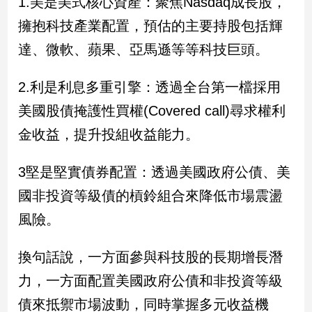
1.美是美式核心資產：聚焦Nasdaq成長股，
寵
物
擁抱科技產業配置，預估的主要持股包括輝
Pet
達、微軟、蘋果、亞馬遜等等科技巨頭。
影
2.利是利息多重引擎：透過全台第一檔採用
音
美國股債掩護性買權(Covered call)尋求權利
專
金收益，提升投組收益能力。
區
3堅是堅實債券配置：透過美國政府公債、美
合
國非投資等級債的槓鈴組合來降低市場震盪
作
風險。
媒
體
換句話說，一方面參與科技股的長期增長潛
力，一方面配置美國政府公債和非投資等級
投
債來抵禦市場波動，同時掌握多元收益機
稿