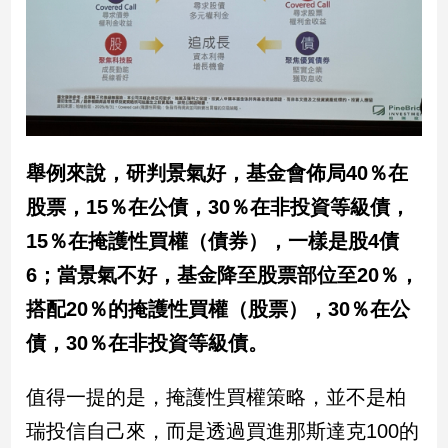
建
築/
室
內
設
計
旅
舉例來說，研判景氣好，基金會佈局40％在
遊/
美
股票，15％在公債，30％在非投資等級債，
食
15％在掩護性買權（債券），一樣是股4債
星
6；當景氣不好，基金降至股票部位至20％，
座/
命
搭配20％的掩護性買權（股票），30％在公
理
債，30％在非投資等級債。
消
費
值得一提的是，掩護性買權策略，並不是柏
健
康/
瑞投信自己來，而是透過買進那斯達克100的
親