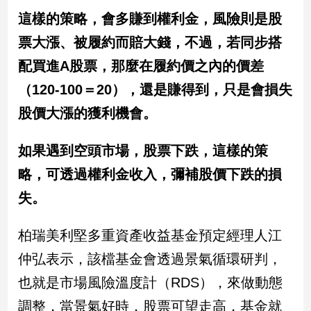
新
這樣的策略，會多賺到權利金，風險則是股
冠
病
票大漲、被履約而賠大錢，不過，若同步搭
毒
配買進A股票，那麼在履約價之內的價差
專
區
（120-100＝20），還是賺得到，只是會損失
股價大漲的獲利機會。
南
如果遇到空頭市場，股票下跌，這樣的策
台
灣
略，可透過權利金收入，彌補股價下跌的損
觀
失。
點
柏瑞美利堅多重資產收益基金預定經理人江
南
台
仲弘表示，該檔基金會透過景氣循環研判，
灣
觀
也就是市場風險溫度計（RDS），來做動態
點
調整，當景氣好時，股票可望走高，基金就