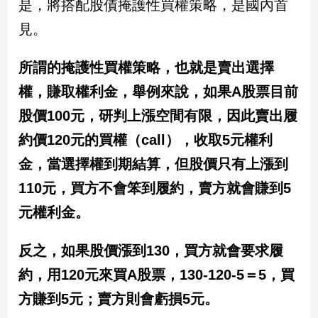
是，將搭配股債掩護性買權策略，是國內首
民
調
見。
國
會
所謂的掩護性買權策略，也就是賣出選擇
焦
權，賺取權利金，舉例來說，如果A股票目前
點
股價100元，研判上漲空間有限，因此賣出履
約價120元的買權（call），收取5元權利
觀
點
金，當選擇權到期結算，但股價只有上漲到
110元，買方不會笨到履約，賣方就會賺到5
兩
岸/
元權利金。
國
際
反之，如果股價漲到130，買方就會要求履
社
約，用120元來買A股票，130-120-5＝5，買
會/
地
方賺到5元；賣方則會虧損5元。
方