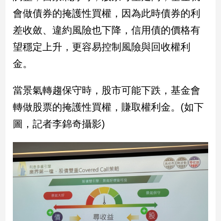
會做債券的掩護性買權，因為此時債券的利
娛
差收斂、違約風險也下降，信用債的價格有
樂
望穩定上升，更容易控制風險與回收權利
娛
金。
樂
星
當景氣轉趨保守時，股市可能下跌，基金會
聞
轉做股票的掩護性買權，賺取權利金。(如下
流
行/
圖，記者李錦奇攝影)
時
尚
追
星
生
活