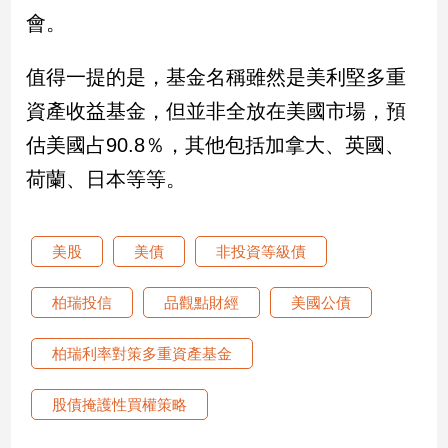
專
會。
區
【我
值得一提的是，基金名稱雖然是美利堅多重
的
資產收益基金，但並非全放在美國市場，預
觀
估美國占90.8％，其他包括加拿大、英國、
點】
荷蘭、日本等等。
美股
美債
非投資等級債
柏瑞投信
品觀點財經
美國公債
柏瑞利率對策多重資產基金
股債掩護性買權策略