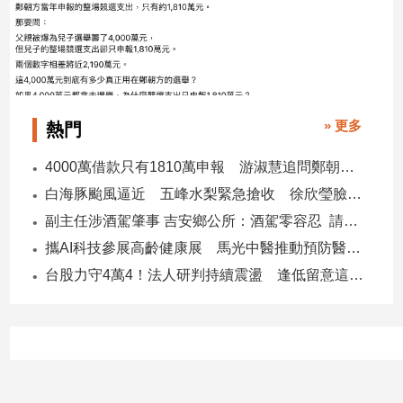
» 更多
熱門
4000萬借款只有1810萬申報 游淑慧追問鄭朝方：2190萬差額去哪了
白海豚颱風逼近 五峰水梨緊急搶收 徐欣瑩臉書急呼「搶救五峰水梨」
副主任涉酒駕肇事 吉安鄉公所：酒駕零容忍 請辭獲准
攜AI科技參展高齡健康展 馬光中醫推動預防醫學迎接長壽新經濟
台股力守4萬4！法人研判持續震盪 逢低留意這些族群