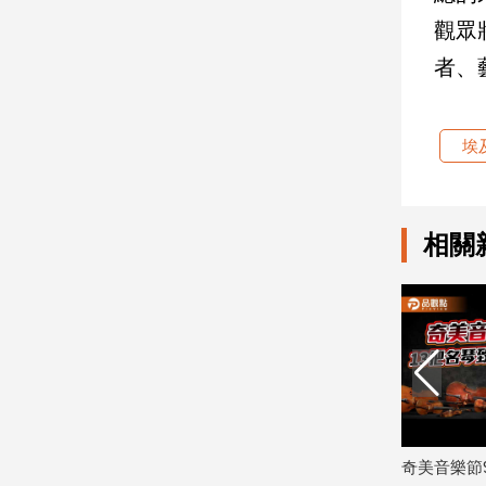
觀眾
娛
者、
樂
娛
埃
樂
星
聞
流
相關
行/
時
尚
追
星
生
活
曉 10位藝壇新秀
奇美音樂節9月登場 13把名琴重現布拉