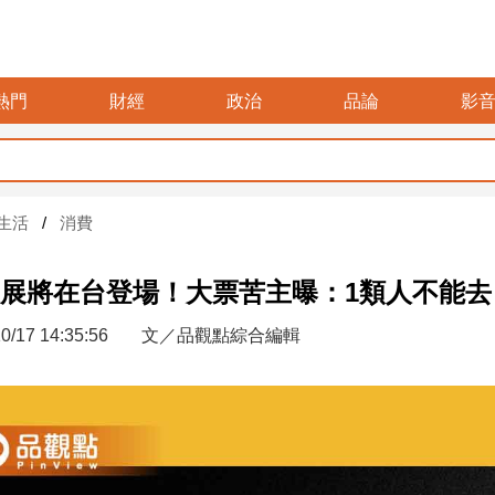
熱門
財經
政治
品論
影
生活
消費
展將在台登場！大票苦主曝：1類人不能去
0/17 14:35:56
文／品觀點綜合編輯