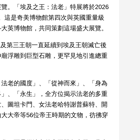
覽。「埃及之王：法老」特展將於2026
0日。這是奇美博物館第四次與英國重量級
—大英博物館，共同策劃這場盛大展覽。
古埃及第三王朝一直延續到埃及王朝滅亡後
神廟浮雕到巨型石雕，更罕見地引進總重
：法老的國度」、「從神而來」、「身為
界」、「永生」，全方位揭示法老的多重
世、圖坦卡門、女法老哈特謝普蘇特、開
大大帝等56位帝王時期的文物，彷彿穿