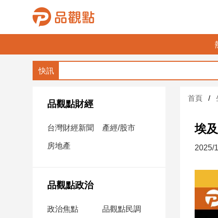
品
觀
點
財
首頁
經
品觀點財經
台
埃及
台灣財經新聞
產經/股市
灣
財
房地產
2025/1
經
新
聞
品觀點政治
產
經/
政治焦點
品觀點民調
股