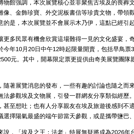
博物館強調，本次展覽核心並非聚焦古埃及的喪葬
雕像、金飾珍寶、外交泥板書信等珍貴文物，帶領
意的是，本次展覽並不會展示木乃伊，這點已經引
讓更多民眾有機會欣賞這場難得一見的文化盛宴，
於今年10月20日中午12時起限量開賣，包括早鳥票3
2500元。其中，開幕限定票更提供由奇美展覽團隊
，隨著展覽消息的發布，一些有趣的討論也隨之而
無法參觀埃及文物展，引發一群網友分享類似經歷
，甚至想吐；也有人分享親友在埃及旅遊後感到不
議選擇陽氣最盛的端午節當天參觀，或是攜帶鹽巴
來說，「埃及之王：法老」特展無疑將成為2026