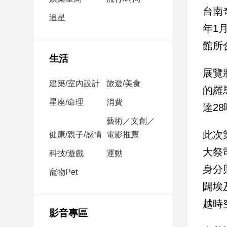
民
台南
調
追星
年1
國
會
館所
焦
生活
點
展覽
建築/室內設計
旅遊/美食
的羅
觀
星座/命理
消費
達2
點
藝術／文創／
此次
健康/親子/感情
電影推薦
兩
岸/
大祭
科技/遊戲
運動
國
身分
際
寵物Pet
闢埃
社
會/
越時
地
影音專區
方