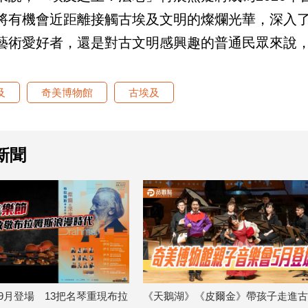
將有機會近距離接觸古埃及文明的燦爛光華，深入
藝術愛好者，還是對古文明感興趣的普通民眾來說
及
奇美博物館
古埃及
新聞
《天鵝湖》《皮爾金》帶孩子走進古典
去埃及必備原子筆！過來