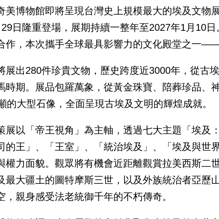
奇美博物館即將呈現台灣史上規模最大的埃及文物展
月29日隆重登場，展期持續一整年至2027年1月1
合作，本次攜手全球最具影響力的文化殿堂之一—
將展出280件珍貴文物，歷史跨度近3000年，從
馬時期。展品包羅萬象，從黃金珠寶、陪葬珍品、
8噸的大型石像，全面呈現古埃及文明的輝煌成就。
策展以「帝王視角」為主軸，透過七大主題「埃及
司的王」、「王室」、「統治埃及」、「埃及與世
與權力面貌。觀眾將有機會近距離觀賞拉美西斯二
及最大疆土的圖特摩斯三世，以及外族統治者亞歷山
空，親身感受法老統御千年的不朽傳奇。