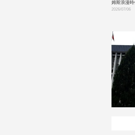
姆斯浪漫時代
建
2026/07/06
2
築/
室
內
設
計
旅
遊/
美
食
星
座/
命
理
消
費
健
康/
親