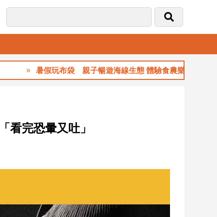
音
暑假玩布袋 親子暢遊海線生態 體驗食農樂趣
「看完恐暈又吐」