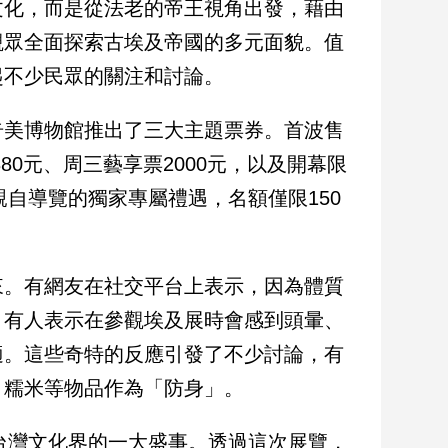
文化，而是從法老的帝王視角出發，藉由
觀眾全面探索古埃及帝國的多元面貌。值
起不少民眾的關注和討論。
奇美博物館推出了三大主題票券。首波售
80元、周三藝享票2000元，以及開幕限
親自導覽的獨家專屬禮遇，名額僅限150
來。有網友在社交平台上表示，因為體質
。有人表示在參觀埃及展時會感到頭暈、
適。這些奇特的反應引發了不少討論，有
、糯米等物品作為「防身」。
年台灣文化界的一大盛事。透過這次展覽，