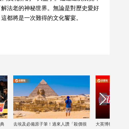
了解法老的神秘世界。無論是對歷史愛好
，這都將是一次難得的文化饗宴。
人讚「殺價很
大英博物館280件珍寶來台南 沉浸走進
新化年