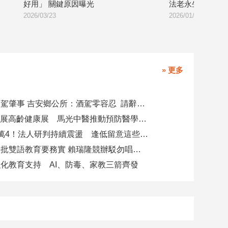
法老永生世界
足
2026/01/28
2026/01
» 更多
副主任涉酒駕肇事 吉安鄉公所：酒駕零容忍 請辭獲准
攜AI科技參展高齡健康展 馬光中醫推動預防醫學迎接長壽新經濟
台股力守4萬4！法人研判持續震盪 逢低留意這些族群
柯志恩競辦批雙語教育要務實 賴瑞隆競辦駁勿唱衰高雄
化教育支持 AI、防毒、家教三箭齊發