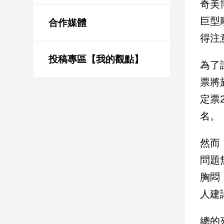
奇美
新
冠
巨型
合作媒體
病
得注
毒
專
區
投稿專區【我的觀點】
為了
票將
南
定票
台
名。
灣
觀
然而
點
問題
南
胸悶
台
灣
人建
觀
點
總的