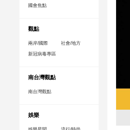
市
國會焦點
房
地
產
觀點
兩岸/國際
社會/地方
品
觀
新冠病毒專區
點
政
治
南台灣觀點
政
南台灣觀點
治
焦
點
娛樂
品
觀
點
娛樂星聞
流行/時尚