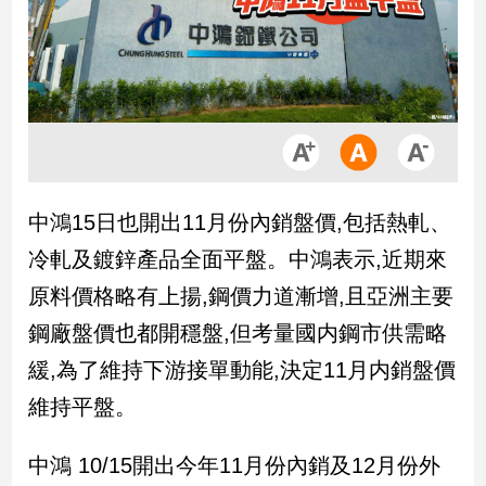
市
房
地
產
品
觀
中鴻15日也開出11月份內銷盤價,包括熱軋、
點
政
冷軋及鍍鋅產品全面平盤。中鴻表示,近期來
治
原料價格略有上揚,鋼價力道漸增,且亞洲主要
政
鋼廠盤價也都開穩盤,但考量國内鋼市供需略
治
緩,為了維持下游接單動能,決定11月内銷盤價
焦
點
維持平盤。
品
觀
中鴻 10/15開出今年11月份內銷及12月份外
點