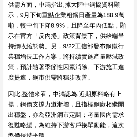
新
供需方面，中鴻指出,據大陸中鋼協資料顯
冠
示，9月下旬重點企業粗鋼日產量為188.9萬
病
毒
噸，較中旬下降8.9%，且降至年內低點，顯
專
示在官方「反內捲」政策背景下，供給端呈
區
持續收縮態勢。另，9/22工信部發布鋼鐵行
業穩增長工作方案，將持續實施產量壓減政
南
策，預計隨著季節性因素消除、下游施工進
台
灣
度提速，鋼市供需將穩步改善。
觀
點
因此,整體來看，中鴻認為,近期原料略有上
揚，鋼價支撐力道漸增，且指標鋼廠相繼開
南
台
出穩盤，亦為亞洲鋼市定調；考量國內需求
灣
觀
復甦略緩，為維持下游客戶接單動能，這次
點
盤價保持平穩。