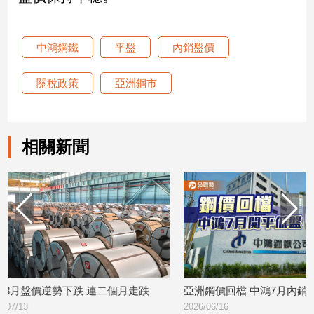
娛
中鴻鋼鐵
平盤
內銷盤價
樂
關稅政策
亞洲鋼市
娛
樂
星
聞
相關新聞
流
行/
時
尚
追
星
生
月走跌
亞洲鋼價回檔 中鴻7月內銷盤開平低盤
中鴻調漲6
活
2026/06/16
展