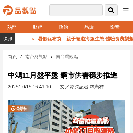
熱門
財經
政治
品論
影音
品
暑假玩布袋 親子暢遊海線生態 體驗食農樂趣
觀
點
財
首頁
南台灣觀點
南台灣觀點
經
中鴻11月盤平盤 鋼市供需穩步推進
台
灣
2025/10/15 16:41:10
文／資深記者 林憲祥
財
經
新
聞
產
經/
股