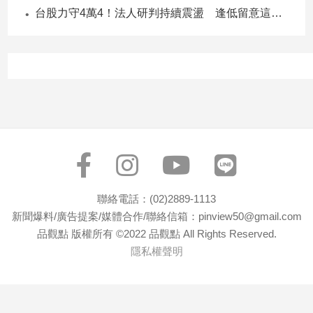
子/
台股力守4萬4！法人研判持續震盪 逢低留意這些族群
感
情
藝
術
／
文
創
／
電
影
推
薦
聯絡電話：(02)2889-1113
新聞爆料/廣告提案/媒體合作/聯絡信箱：pinview50@gmail.com
科
技/
品觀點 版權所有 ©2022 品觀點 All Rights Reserved.
遊
隱私權聲明
戲
運
動