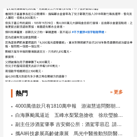
2026/05/12
建
築/
室
內
設
計
旅
遊/
美
食
星
座/
命
» 更多
熱門
理
4000萬借款只有1810萬申報 游淑慧追問鄭朝方：2190萬差額去哪了
消
費
白海豚颱風逼近 五峰水梨緊急搶收 徐欣瑩臉書急呼「搶救五峰水梨」
健
副主任涉酒駕肇事 吉安鄉公所：酒駕零容忍 請辭獲准
康/
攜AI科技參展高齡健康展 馬光中醫推動預防醫學迎接長壽新經濟
親