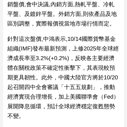
民
銷盤價,會中決議,內銷方面,熱軋平盤、冷軋
調
平盤、及鍍鋅平盤。外銷方面,則依產品及地
國
區別調整，實際報價視當地市場行情而定。
會
焦
點
針對這次盤價,中鴻表示,10/14國際貨幣基金
組織(IMF)發布最新預測，上修2025年全球經
觀
濟成長率至3.2%(+0.2%)，反映各主要經濟
點
體在關稅政策不確定性衝擊下，其表現較預
期更具韌性。此外，中國大陸官方將於10/20
兩
岸/
起召開四中全會審議「十五五規劃」，推動
國
際
經濟實現合理增長，加上美國聯準會（Fed）
社
展開降息循環，預計全球經濟穩定復甦態勢
會/
不變。
地
方