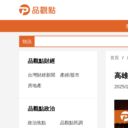
品
觀
點
財
首頁
經
品觀點財經
台
高雄
台灣財經新聞
產經/股市
灣
財
房地產
2025/1
經
新
聞
品觀點政治
產
經/
政治焦點
品觀點民調
股