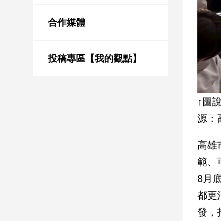
新
冠
合作媒體
病
毒
專
區
投稿專區【我的觀點】
南
↑圖
台
源：
灣
觀
高雄
點
範、
南
8月
台
灣
都更
觀
點
發，