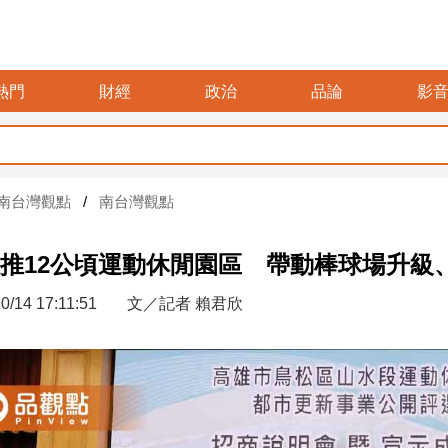
熱門
財經
政治
品論
影
暑假玩布
南台灣觀點
南台灣觀點
推12公頃運動休閒園區 帶動棒球場升級
0/14 17:11:51
文／記者 賴君欣