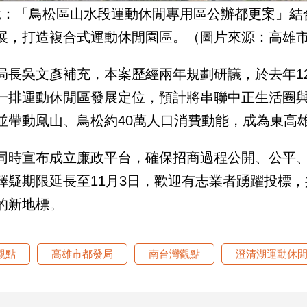
說：「鳥松區山水段運動休閒專用區公辦都更案」結
展，打造複合式運動休閒園區。（圖片來源：高雄
局長吳文彥補充，本案歷經兩年規劃研議，於去年1
一排運動休閒區發展定位，預計將串聯中正生活圈與
並帶動鳳山、鳥松約40萬人口消費動能，成為東高
同時宣布成立廉政平台，確保招商過程公開、公平、
釋疑期限延長至11月3日，歡迎有志業者踴躍投標
的新地標。
觀點
高雄市都發局
南台灣觀點
澄清湖運動休