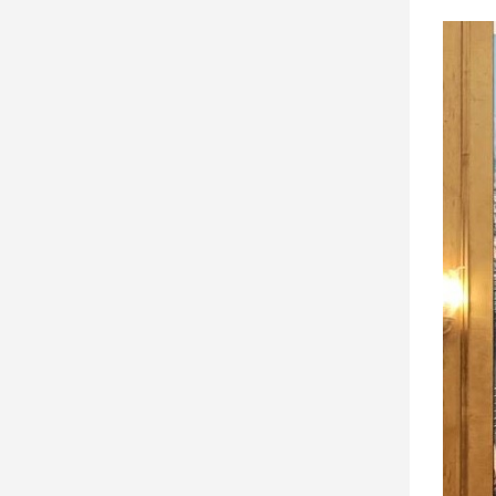
娛
樂
娛
樂
星
聞
流
行/
時
尚
追
星
生
活