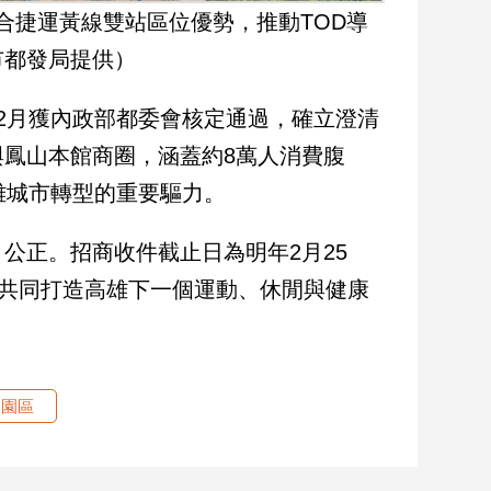
合捷運黃線雙站區位優勢，推動TOD導
市都發局提供）
2月獲內政部都委會核定通過，確立澄清
鳳山本館商圈，涵蓋約8萬人消費腹
雄城市轉型的重要驅力。
公正。招商收件截止日為明年2月25
，共同打造高雄下一個運動、休閒與健康
閒園區