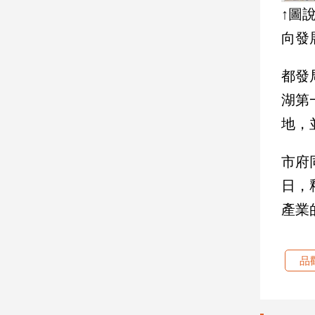
寵
↑圖
物
Pet
向發
都發
影
湖第
音
地，
專
區
市府
日，
合
作
產業
媒
體
品
投
稿