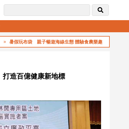
音
袋 親子暢遊海線生態 體驗食農樂趣
玉山金前
、打造百億健康新地標