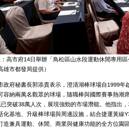
說：高市府14日舉辦「鳥松區山水段運動休閒專用
高雄市都發局提供）
市政府秘書長郭添貴表示，澄清湖棒球場自1999年
可容納兩萬名觀眾的球場，隨職棒與國際賽事熱潮
底已突破38萬人次，展現強勁的市場潛能。他指出
活化基地、升級棒球場與周邊設施，結合捷運黃線Y3
打造兼具運動、休閒、商業與健康功能的全方位園