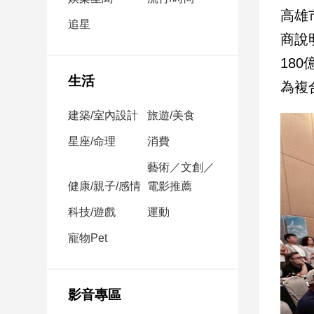
民
高雄
調
追星
商說
國
會
18
焦
生活
為複
點
建築/室內設計
旅遊/美食
觀
星座/命理
消費
點
藝術／文創／
健康/親子/感情
電影推薦
兩
岸/
科技/遊戲
運動
國
際
寵物Pet
社
會/
地
影音專區
方