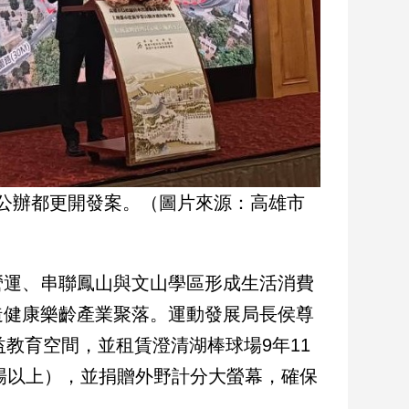
公辦都更開發案。（圖片來源：高雄市
營運、串聯鳳山與文山學區形成生活消費
造健康樂齡產業聚落。運動發展局長侯尊
公益教育空間，並租賃澄清湖棒球場9年11
0場以上），並捐贈外野計分大螢幕，確保