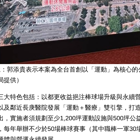
說：郭添貴表示本案為全台首創以「運動」為核心的
局提供）
三大特色包括：以都更收益挹注棒球場升級與永續
以及鄰近長庚醫院發展「運動＋醫療」雙引擎，打
出，實施者須規劃至少1,200坪運動設施與500坪
，每年舉辦不少於50場棒球賽事（其中職棒一軍3
硬體與營運永續發展。