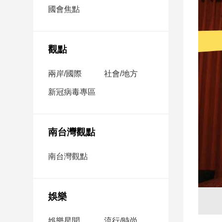
市
國會焦點
房
地
產
觀點
兩岸/國際
社會/地方
品
觀
新冠病毒專區
點
政
治
南台灣觀點
政
南台灣觀點
治
焦
點
娛樂
品
觀
點
娛樂星聞
流行/時尚