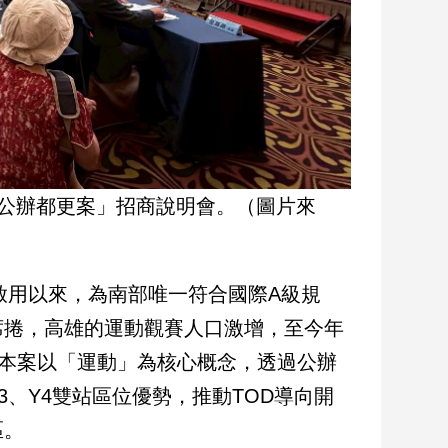
區公辦都更案」招商說明會。（圖片來
啟用以來，為南部唯一符合國際A級規
席捲，高雄的運動觀賽人口激增，至今年
，本案以「運動」為核心概念，透過公辦
、Y4雙站區位優勢，推動TOD導向開
區。