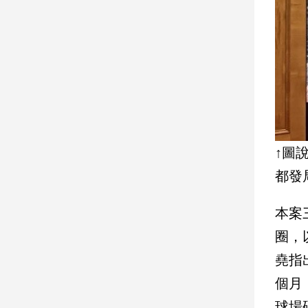
建
築/
室
內
設
計
旅
遊/
美
↑圖
食
都發
星
座/
命
本案
理
圈，
消
費
堯指
健
個月
康/
球場
親