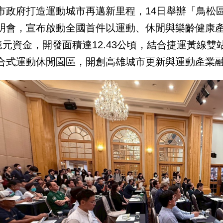
市政府打造運動城市再邁新里程，14日舉辦「鳥松
明會，宣布啟動全國首件以運動、休閒與樂齡健康
0億元資金，開發面積達12.43公頃，結合捷運黃線
合式運動休閒園區，開創高雄城市更新與運動產業