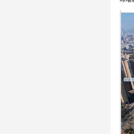
子/
感
情
藝
術
／
文
創
／
電
影
推
薦
科
技/
遊
戲
運
動