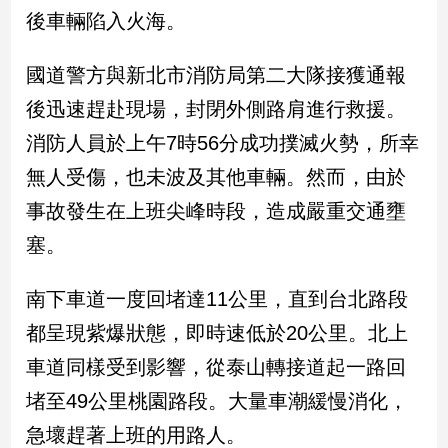
民
後車輛陷入火海。
調
國
國道警方與新北市消防局第二大隊接獲通報
會
焦
後迅速趕赴現場，封閉外側路肩進行救援。
點
消防人員於上午7時56分成功撲滅火勢，所幸
無人受傷，也未波及其他車輛。然而，由於
觀
事故發生在上班尖峰時段，造成嚴重交通壅
點
塞。
兩
岸/
南下車道一度回堵達11公里，直到台北路段
國
都呈現紫爆狀態，即時速低於20公里。北上
際
車道同樣受到影響，從泰山轉接道起一路回
社
會/
堵至49公里桃園路段。大量車潮緩慢消化，
地
方
急壞趕著上班的用路人。