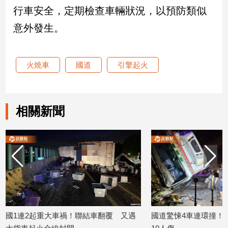
行車安全，定期檢查車輛狀況，以預防類似
娛
意外發生。
樂
娛
火燒車
國道
引擎起火
樂
星
聞
相關新聞
流
行/
時
尚
追
星
生
2起重大車禍！聯結車翻覆 又遇
國道驚悚4車連環撞！大貨車側
活