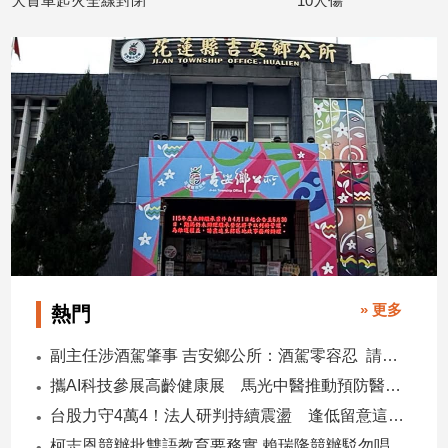
起火全線封閉
10人傷
07
2026/07/03
建
築/
室
內
設
計
旅
遊/
美
食
星
座/
命
» 更多
熱門
理
消
副主任涉酒駕肇事 吉安鄉公所：酒駕零容忍 請辭獲准
費
攜AI科技參展高齡健康展 馬光中醫推動預防醫學迎接長壽新經濟
健
台股力守4萬4！法人研判持續震盪 逢低留意這些族群
康/
親
柯志恩競辦批雙語教育要務實 賴瑞隆競辦駁勿唱衰高雄