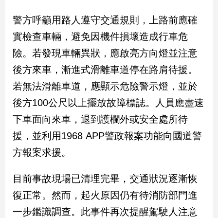
新
冠
警方呼籲用路人遵守交通規則，上路前應確
病
實檢查車輛，避免因機件損壞造成行車危
毒
專
險。若發現車輛異狀，應啟亮方向燈並注意
區
後方來車，漸進式滑離車道停在路肩待援。
若無法滑離車道，應顯示危險警示燈，並於
南
後方100公尺以上擺放故障標誌。人員應盡速
台
下車面向來車，退到護欄外或安全處所待
灣
觀
援，並利用1968 APP警政報案功能向國道警
點
方報案求援。
南
台
目前事故現場已清理完畢，交通狀況逐漸恢
灣
復正常。然而，起火原因仍有待消防部門進
觀
點
一步鑑識調查。此事件再次提醒駕駛人注意