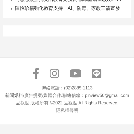
子/
陳怡珍籲強化教育支持 AI、防毒、家教三箭齊發
感
情
藝
術
／
文
創
／
電
影
推
薦
聯絡電話：(02)2889-1113
科
新聞爆料/廣告提案/媒體合作/聯絡信箱：pinview50@gmail.com
技/
品觀點 版權所有 ©2022 品觀點 All Rights Reserved.
遊
隱私權聲明
戲
運
動