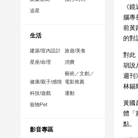
民
《鏡
調
追星
腦專
國
會
前黃
焦
生活
的對
點
建築/室內設計
旅遊/美食
對此
觀
星座/命理
消費
胡說
點
藝術／文創／
週刊
健康/親子/感情
電影推薦
兩
林錫
岸/
科技/遊戲
運動
國
黃國
際
寵物Pet
體「
社
會/
點。
地
影音專區
方