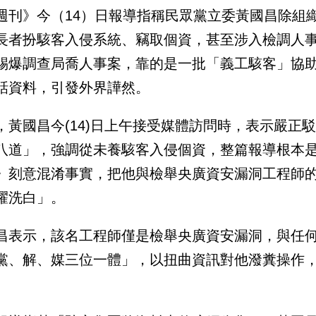
週刊》今（14）日報導指稱民眾黨立委黃國昌除組
長者扮駭客入侵系統、竊取個資，甚至涉入檢調人
踢爆調查局喬人事案，靠的是一批「義工駭客」協
話資料，引發外界譁然。
，黃國昌今(14)日上午接受媒體訪問時，表示嚴正
八道」，強調從未養駭客入侵個資，整篇報導根本
》刻意混淆事實，把他與檢舉央廣資安漏洞工程師
耀洗白」。
昌表示，該名工程師僅是檢舉央廣資安漏洞，與任
黨、解、媒三位一體」，以扭曲資訊對他潑糞操作