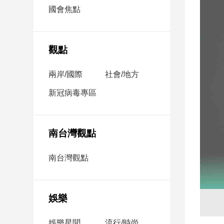
市
國會焦點
房
地
產
觀點
兩岸/國際
社會/地方
品
觀
新冠病毒專區
點
政
治
南台灣觀點
政
南台灣觀點
治
焦
點
娛樂
品
觀
點
娛樂星聞
流行/時尚