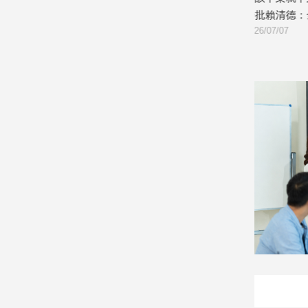
國昌同台開
彥批賴清德：全是空話
520以來
2026/07/07
2026/06/01
娛
樂
娛
樂
星
聞
流
行/
時
尚
追
星
生
活