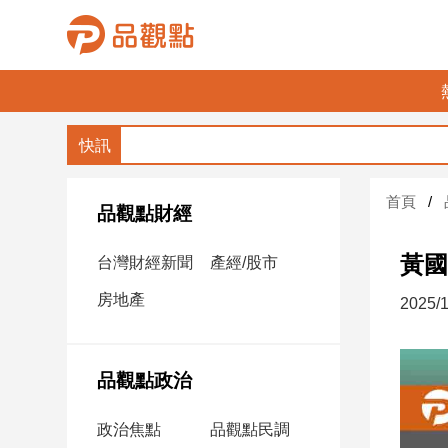
品
觀
點
財
首頁
經
品觀點財經
台
黃國
台灣財經新聞
產經/股市
灣
財
房地產
2025/1
經
新
聞
品觀點政治
產
經/
政治焦點
品觀點民調
股