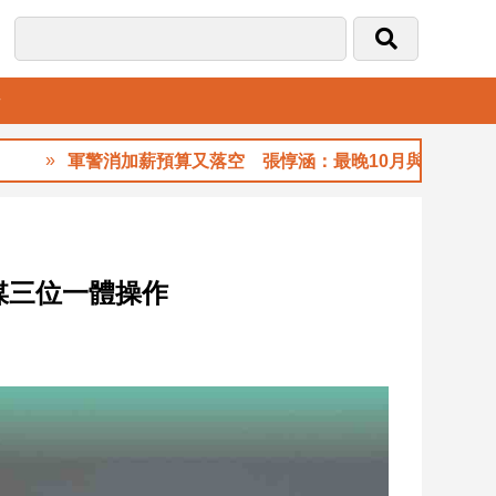
音
軍警消加薪預算又落空 張惇涵：最晚10月與立法院溝通
媒三位一體操作