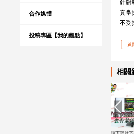
針對
新
冠
真掌
合作媒體
病
不受
毒
專
區
投稿專區【我的觀點】
黃
南
台
相關
灣
觀
點
南
台
灣
觀
點
我反毒台」
「該下架就下架」延燒7天才回應 童仲
嘴說和解