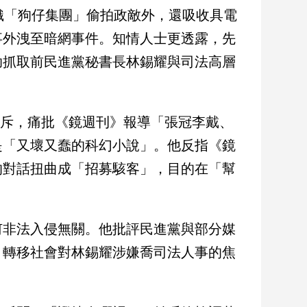
織「狗仔集團」偷拍政敵外，還吸收具電
事外洩至暗網事件。知情人士更透露，先
助抓取前民進黨秘書長林錫耀與司法高層
駁斥，痛批《鏡週刊》報導「張冠李戴、
是「又壞又蠢的科幻小說」。他反指《鏡
的對話扭曲成「招募駭客」，目的在「幫
何非法入侵無關。他批評民進黨與部分媒
，轉移社會對林錫耀涉嫌喬司法人事的焦