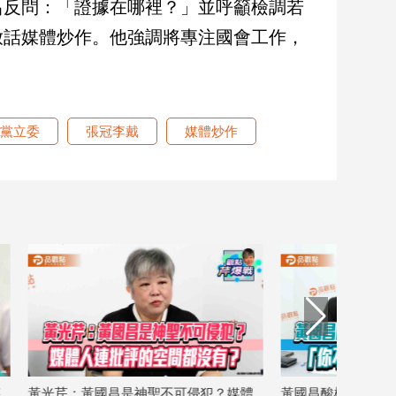
昌反問：「證據在哪裡？」並呼籲檢調若
放話媒體炒作。他強調將專注國會工作，
黨立委
張冠李戴
媒體炒作
媒體
黃國昌酸楊寶楨 黃光芹嗆黃國昌：「你
阻擋國安法案近