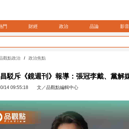
熱門
財經
政治
品論
影
品觀點政治
政治焦點
昌駁斥《鏡週刊》報導：張冠李戴、黨解
0/14 09:55:18
文／品觀點編輯中心