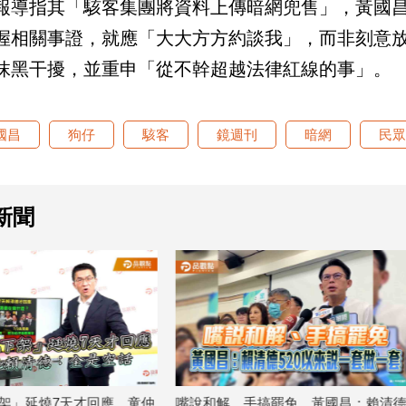
報導指其「駭客集團將資料上傳暗網兜售」，黃國
握相關事證，就應「大大方方約談我」，而非刻意
抹黑干擾，並重申「從不幹超越法律紅線的事」。
國昌
狗仔
駭客
鏡週刊
暗網
民眾
新聞
、手搞罷免 黃國昌：賴清德
黃光芹：黃國昌是神聖不可侵犯？