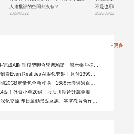
不是也用嘴巴參選嗎？」
月 民進黨列藍
2026/05/22
劾
2026/05/19
» 更多
8大銀行攜手完成AI防詐模型聯合學習驗證 警示帳戶準確度提升2倍
台灣大電信獨賣Even Realities AI眼鏡套裝！月付1399元 專案價3990
遠傳跨洲多國20GB定量包全新登場 1688元漫遊逾百國家！
14點！外資小買20億 股后川湖晉升萬金股
高雄陸奧市深化交流 即日啟動景點互惠、簽署教育合作MOU