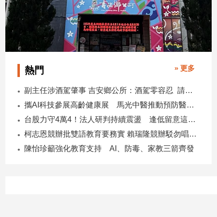
子/
感
情
藝
術
／
» 更多
熱門
文
創
副主任涉酒駕肇事 吉安鄉公所：酒駕零容忍 請辭獲准
／
電
攜AI科技參展高齡健康展 馬光中醫推動預防醫學迎接長壽新經濟
影
台股力守4萬4！法人研判持續震盪 逢低留意這些族群
推
柯志恩競辦批雙語教育要務實 賴瑞隆競辦駁勿唱衰高雄
薦
陳怡珍籲強化教育支持 AI、防毒、家教三箭齊發
科
技/
遊
戲
運
動