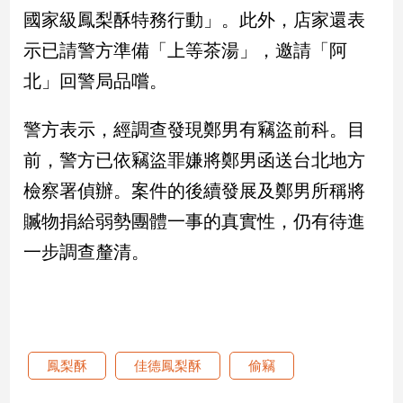
國家級鳳梨酥特務行動」。此外，店家還表
娛
示已請警方準備「上等茶湯」，邀請「阿
樂
北」回警局品嚐。
娛
樂
警方表示，經調查發現鄭男有竊盜前科。目
星
前，警方已依竊盜罪嫌將鄭男函送台北地方
聞
檢察署偵辦。案件的後續發展及鄭男所稱將
流
行/
贓物捐給弱勢團體一事的真實性，仍有待進
時
尚
一步調查釐清。
追
星
生
鳳梨酥
佳德鳳梨酥
偷竊
活