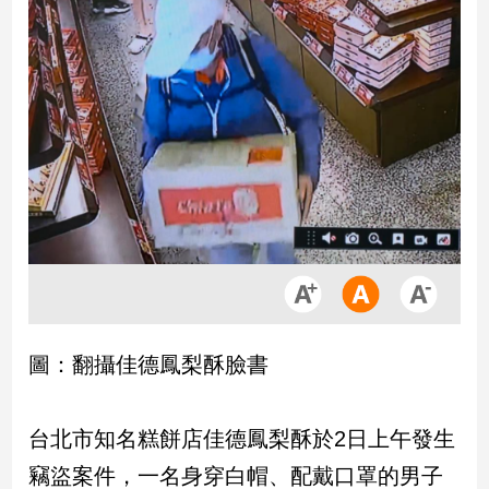
市
房
地
產
品
觀
點
政
治
政
治
圖：翻攝佳德鳳梨酥臉書
焦
點
品
台北市知名糕餅店佳德鳳梨酥於2日上午發生
觀
竊盜案件，一名身穿白帽、配戴口罩的男子
點