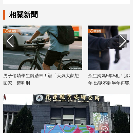
建
相關新聞
築/
室
內
設
計
旅
遊/
美
食
男子偷騎學生腳踏車！辯「天氣太熱想
孫生媽媽5年5犯！淡水偷
星
座/
回家」遭判刑
年 出獄不到半年再犯
命
2026/07/15
2026/07/14
理
消
費
健
康/
親