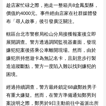
民
趁店家忙碌之際，抱走一整箱共8盒鳳梨酥，
調
價值約4000元。事件經由店家在社群媒體發
國
會
布「尋人啟事」後引發廣泛關注。
焦
點
轄區台北市警察局松山分局接獲報案後立即
展開調查。警方透過調閱監視器畫面，發現
觀
嫌犯犯案後搭乘公車離開現場。然而，由於
點
嫌犯所持悠遊卡為無記名卡，且刻意步行製
兩
造追蹤斷點，警方一度陷入難以找到嫌犯的
岸/
困境。
國
際
社
經過持續調查，警方最終鎖定68歲鄭姓男子
會/
有重大嫌疑。然而，在警方準備通知鄭男到
地
方
案說明之際，鄭男於9日主動前往中崙派出所