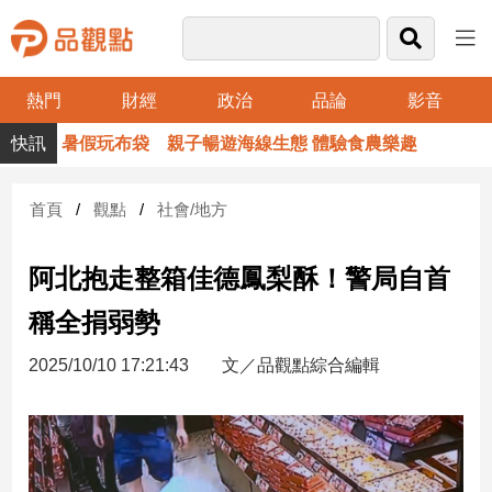
熱門
財經
政治
品論
影音
品
暑假玩布袋 親子暢遊海線生態 體驗食農樂趣
觀
點
財
首頁
觀點
社會/地方
經
阿北抱走整箱佳德鳳梨酥！警局自首
台
灣
稱全捐弱勢
財
經
2025/10/10 17:21:43
文／品觀點綜合編輯
新
聞
產
經/
股