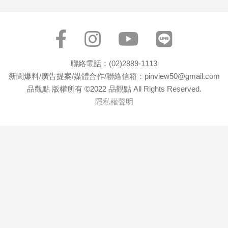
寵
物
Pet
影
聯絡電話：(02)2889-1113
音
新聞爆料/廣告提案/媒體合作/聯絡信箱：pinview50@gmail.com
專
品觀點 版權所有 ©2022 品觀點 All Rights Reserved.
區
隱私權聲明
合
作
媒
體
投
稿