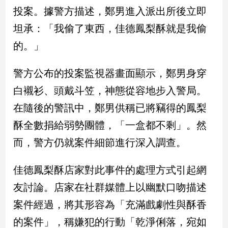
新
投案。據警方描述，鄭男進入派出所後立即
冠
病
坦承：「我偷了東西，佳德鳳梨酥就是我偷
毒
的。」
專
區
警方公布的投案監視器畫面顯示，鄭男身穿
白襯衫、頭戴斗笠，神態從容地步入警局。
南
在隨後的警訊中，鄭男供稱已將竊得的鳳梨
台
灣
酥全數捐給弱勢團體，「一盒都不剩」。然
觀
而，警方仍就案件細節進行深入調查。
點
佳德鳳梨酥店家對此事件的處理方式引起網
南
台
友討論。店家在社群媒體上以幽默口吻描述
灣
案件經過，將其形容為「充滿戲劇性與酥香
觀
點
的案件」，稱嫌犯的行動「乾淨俐落，宛如