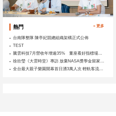
寵
物
Pet
» 更多
熱門
影
台南隊整隊 陳亭妃競總組織架構正式公佈
音
專
TEST
區
騰雲科技7月營收年增逾35% 董座看好指標場域複製動能
徐欣瑩《大雲時堂》專訪 放棄NASA獎學金留家鄉 主張雙AI治縣讓城市更科技更有愛
全台最大親子樂園開幕首日湧3萬人次 輕軌客流增20倍
合
作
媒
體
投
稿