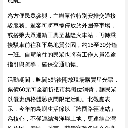
風貌。
娛
為方便民眾參與，主辦單位特別安排交通接
樂
駁服務。遊客可將車輛停放於外圍停車場，
或搭乘大眾運輸工具至基隆火車站，再轉乘
娛
樂
接駁車前往和平島地質公園，約15至30分鐘
星
聞
一班。自駕前往的民眾也將有工作人員沿途
流
指引與疏導，確保交通順暢。
行/
時
活動期間，晚間6點後開放現場購買星光票，
尚
追
票價60元可全額折抵市集攤位消費，讓民眾
星
以優惠價格體驗夜間限定活動。北觀處表
示，今年的島嶼生活節以「跨國路徑連結」
生
為核心，不僅連結海洋與土地，更連結台灣
活