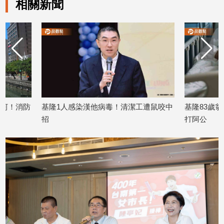
相關新聞
子/
感
情
藝
術
／
文
創
／
基隆1人感染漢他病毒！清潔工遭鼠咬中
基隆83歲翁昏迷13天
電
影
招
打阿公
推
2026/05/19
2026/05/15
薦
科
技/
遊
戲
運
動