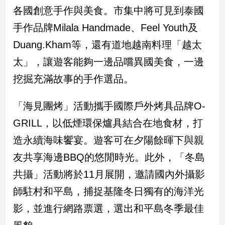
新
各國創意手作與美食。市集中將可見到泰國
冠
手作品牌Milala Handmade、Feel Youth及
病
毒
Duang.Kham等，還有道地越南料理「越太
專
區
太」，讓遊客能夠一邊品嚐異國美食，一邊
挖掘充滿故事的手作選品。
南
「海見團烤」活動攜手國際戶外烤具品牌O-
台
GRILL，以低煙環保爐具結合在地食材，打
灣
觀
造永續海味饗宴。遊客可在夕陽餘暉下與親
點
友共享海邊BBQ的悠閒時光。此外，「冬島
南
共攝」活動將於11月展開，邀請國內外攝影
台
師駐村和平島，捕捉基隆冬日獨有的海洋光
灣
觀
影，並進行網路票選，選出和平島冬季最佳
點