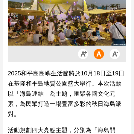
市
房
地
產
品
觀
點
政
2025和平島島嶼生活節將於10月18日至19日
治
在基隆和平島地質公園盛大舉行。本次活動
政
以「海島連結」為主題，匯聚各國文化元
治
素，為民眾打造一場豐富多彩的秋日海島派
焦
點
對。
品
觀
活動規劃四大亮點主題，分別為「海島開
點