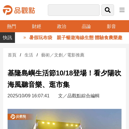
熱門
財經
政治
品論
影音
品
暑假玩布袋 親子暢遊海線生態 體驗食農樂趣
觀
點
財
首頁
生活
藝術／文創／電影推薦
經
基隆島嶼生活節10/18登場！看夕陽吹
台
灣
海風聽音樂、逛市集
財
經
2025/10/09 16:07:41
文／品觀點綜合編輯
新
聞
產
經/
股