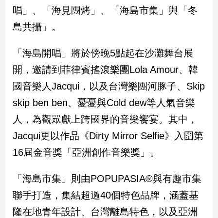
民
唱」、「海見團烤」、「海島市集」與「冬
調
島共攝」。
國
會
焦
「海島開唱」將於傍晚5點起在沙灘舞台展
點
開，邀請到菲律賓搖滾樂團Lola Amour、韓
國音樂人Jacqui，以及台灣樂團河豚子、Skip
觀
skip ben ben、憂憂與Cold dew等人氣音樂
點
人，為觀眾獻上跨國界的音樂饗宴。其中，
兩
Jacqui更以作品《Dirty Mirror Selfie》入圍第
岸/
16屆金音獎「亞洲創作音樂獎」。
國
際
「海島市集」則由POPUPASIA®與有趣市集
社
會/
聯手打造，集結超過40個特色品牌，涵蓋基
地
方
隆在地青年設計、台灣離島特色，以及亞洲