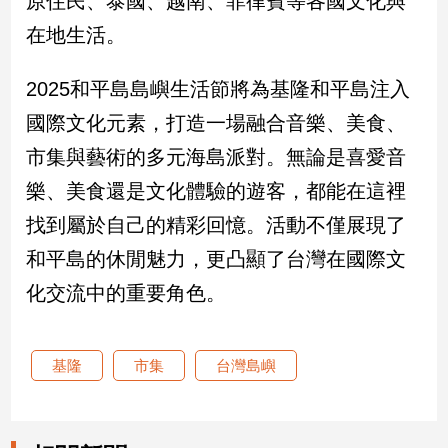
原住民、泰國、越南、菲律賓等各國文化與
建
在地生活。
築/
室
2025和平島島嶼生活節將為基隆和平島注入
內
設
國際文化元素，打造一場融合音樂、美食、
計
市集與藝術的多元海島派對。無論是喜愛音
旅
遊/
樂、美食還是文化體驗的遊客，都能在這裡
美
找到屬於自己的精彩回憶。活動不僅展現了
食
和平島的休閒魅力，更凸顯了台灣在國際文
星
座/
化交流中的重要角色。
命
理
消
基隆
市集
台灣島嶼
費
健
康/
親