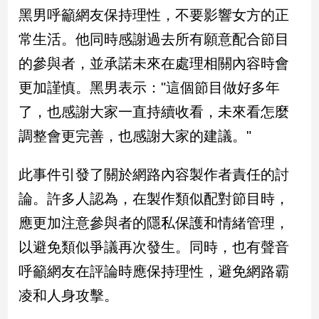
新
黑男呼籲網友保持理性，不要影響女方的正
冠
常生活。他同時感謝過去所有願意配合節目
病
毒
的參與者，並承諾未來在處理相關內容時會
專
區
更加謹慎。黑男表示："這個節目做好多年
了，也感謝大家一直持續收看，未來看怎麼
調整會更完善，也感謝大家的建議。"
南
台
此事件引發了關於網路內容製作者責任的討
灣
觀
論。許多人認為，在製作類似配對節目時，
點
應更加注意參與者的隱私保護和情緒管理，
南
以避免類似爭議再次發生。同時，也有聲音
台
呼籲網友在評論時應保持理性，避免網路霸
灣
觀
凌和人身攻擊。
點