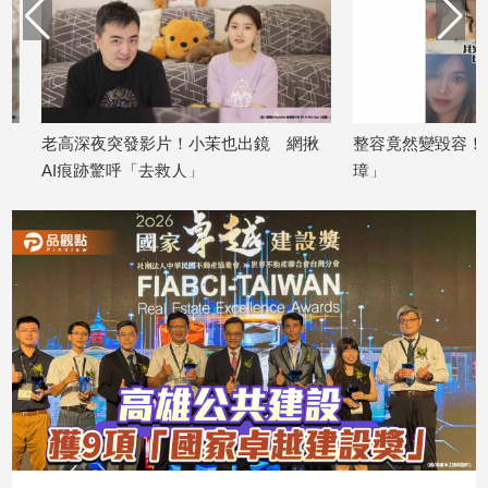
建
築/
室
內
設
老高深夜突發影片！小茉也出鏡 網揪
整容竟然變毀容！正妹
計
AI痕跡驚呼「去救人」
璋」
旅
2026/06/25
2026/06/24
遊/
美
食
星
座/
命
理
消
費
健
康/
親