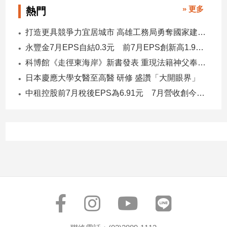
» 更多
子/
熱門
感
情
打造更具競爭力宜居城市 高雄工務局勇奪國家建築界9大獎
藝
永豐金7月EPS自結0.3元 前7月EPS創新高1.96元！
術
科博館《走徑東海岸》新書發表 重現法籍神父奉獻足跡與歷史日記
／
日本慶應大學女醫至高醫 研修 盛讚「大開眼界」
文
創
中租控股前7月稅後EPS為6.91元 7月營收創今年新高
／
電
影
推
薦
科
技/
遊
戲
運
動