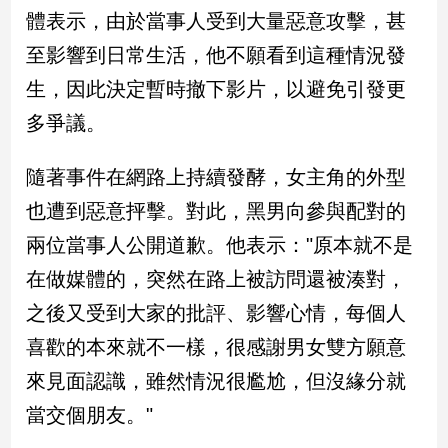
民
體表示，由於當事人受到大量惡意攻擊，甚
調
至影響到日常生活，他不願看到這種情況發
國
會
生，因此決定暫時撤下影片，以避免引發更
焦
多爭議。
點
隨著事件在網路上持續發酵，女主角的外型
觀
也遭到惡意抨擊。對此，黑男向參與配對的
點
兩位當事人公開道歉。他表示："原本就不是
兩
在做媒體的，突然在路上被訪問還被湊對，
岸/
之後又受到大家的批評、影響心情，每個人
國
際
喜歡的本來就不一樣，很感謝男女雙方願意
社
來見面認識，雖然情況很尷尬，但沒緣分就
會/
地
當交個朋友。"
方