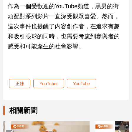
作為一個受歡迎的YouTube頻道，黑男的街
娛
頭配對系列影片一直深受觀眾喜愛。然而，
樂
這次事件也提醒了內容創作者，在追求有趣
和吸引眼球的同時，也需要考慮到參與者的
娛
樂
感受和可能產生的社會影響。
星
聞
流
行/
時
尚
正妹
YouTuber
YouTube
追
星
相關新聞
生
活