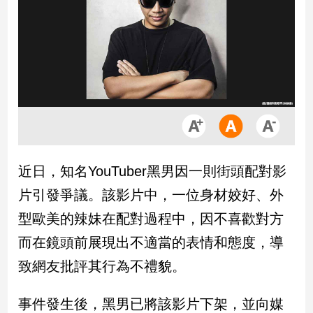
市
房
地
產
品
觀
點
政
近日，知名YouTuber黑男因一則街頭配對影
治
片引發爭議。該影片中，一位身材姣好、外
政
型歐美的辣妹在配對過程中，因不喜歡對方
治
而在鏡頭前展現出不適當的表情和態度，導
焦
點
致網友批評其行為不禮貌。
品
觀
事件發生後，黑男已將該影片下架，並向媒
點