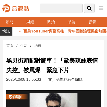
熱門
財經
政治
品論
影音
品
百萬YouTuber齊聚高雄 青年國際論壇揭密無國界
觀
點
財
首頁
生活
消費
經
黑男街頭配對翻車！「歐美辣妹表情
台
灣
失控」被罵爆 緊急下片
財
經
2025/10/08 15:55:33
文／品觀點綜合編輯
新
聞
產
經/
股