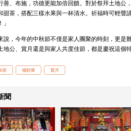
行善、布施，功德更能加倍回饋。對於祭拜土地公
和甜茶，搭配三樣水果與一杯清水。祈福時可輕聲
！」
來說，今年的中秋節不僅是家人團聚的時刻，更是
土地公、賞月還是與家人共度佳節，都是慶祝這個
秋節
補財庫
賞月
新聞