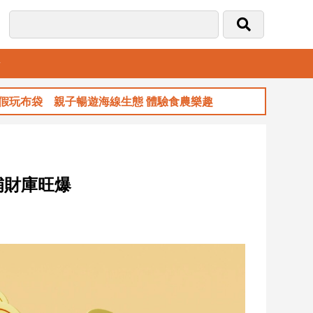
音
袋 親子暢遊海線生態 體驗食農樂趣
玉山金
補財庫旺爆