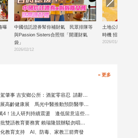
略曝
中國信託證券幫你補財氣 民眾排隊等
土地公尾牙倒數！
與Passion Sisters合照領「開運財氣
時機 招財秘訣公
2026/01/27
袋」
2026/02/12
» 更多
副主任涉酒駕肇事 吉安鄉公所：酒駕零容忍 請辭獲准
攜AI科技參展高齡健康展 馬光中醫推動預防醫學迎接長壽新經濟
台股力守4萬4！法人研判持續震盪 逢低留意這些族群
柯志恩競辦批雙語教育要務實 賴瑞隆競辦駁勿唱衰高雄
化教育支持 AI、防毒、家教三箭齊發