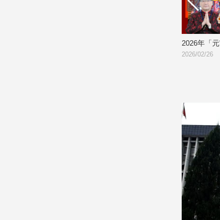
娛
樂
歡喜協會
借天官賜福補滿財庫，佈奇門陣法拒絕
2026年
2026/02/26
血月！百年一遇的能量大洗牌，今年能
娛
不能翻身就看這一天！
樂
2026/03/02
星
聞
流
行/
時
尚
追
星
生
活