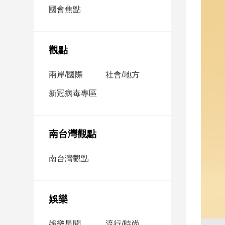
市
國會焦點
房
地
產
觀點
兩岸/國際
社會/地方
品
觀
新冠病毒專區
點
政
治
南台灣觀點
政
南台灣觀點
治
焦
點
娛樂
品
觀
點
娛樂星聞
流行/時尚