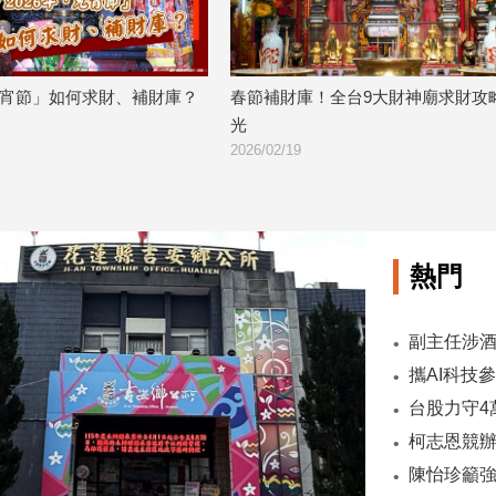
「元宵節」如何求財、補財庫？
春節補財庫！全台9大財神廟求財攻
光
2026/02/19
熱門
陳怡珍籲強