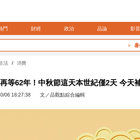
熱門
財經
政治
品論
影
暑假玩布
生活
消費
再等62年！中秋節這天本世紀僅2天 今天
0/06 18:27:38
文／品觀點綜合編輯