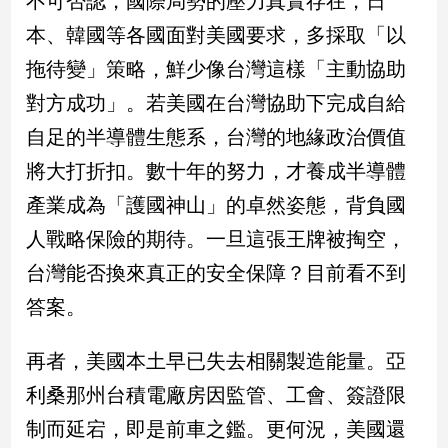
不可否認，國際局勢的壓力真實存在，日
本、韓國等各國面對美國要求，多採取「以
娛
拖待變」策略，鮮少像台灣這樣「主動協助
樂
對方成功」。若美國在台灣協助下完成自給
娛
自足的半導體生態系，台灣的地緣政治價值
樂
星
將大打折扣。數十年的努力，才養成半導體
聞
產業成為「護國神山」的卓然姿態，背負國
流
行/
人戰略保險的期待。一旦這張王牌被掏空，
時
台灣能否換來真正的安全保障？目前看不到
尚
答案。
追
星
再者，美國本土早已失去相關製造能量。亞
利桑那州台積電廠房因監管、工會、簽證限
生
制而延宕，即是前車之鑑。更何況，美國還
活