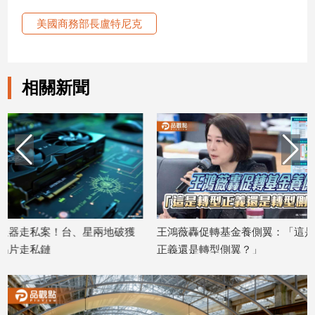
寵
物
美國商務部長盧特尼克
Pet
相關新聞
影
音
專
區
合
作
媒
獲
王鴻薇轟促轉基金養側翼：「這是轉型
台電股東會報告20
體
正義還是轉型側翼？」
股東建議邀黃仁勳
2026/07/01
2026/06/26
投
稿