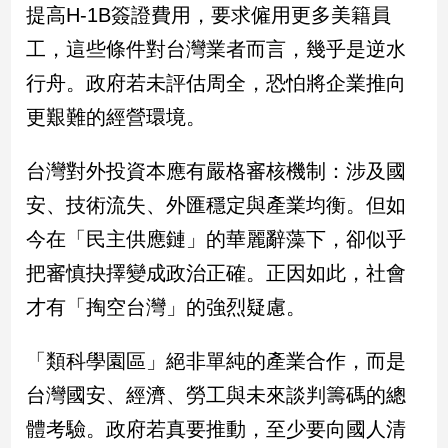
提高H-1B簽證費用，要求僱用更多美籍員
建
工，這些條件對台灣業者而言，幾乎是逆水
築/
室
行舟。政府若未評估周全，恐怕將企業推向
內
設
更艱難的經營環境。
計
旅
台灣對外投資本應有嚴格審核機制：涉及國
遊/
安、技術流失、外匯穩定與產業均衡。但如
美
食
今在「民主供應鏈」的華麗辭藻下，卻似乎
星
把審慎抉擇變成政治正確。正因如此，社會
座/
命
才有「掏空台灣」的強烈疑慮。
理
消
「類科學園區」絕非單純的產業合作，而是
費
台灣國安、經濟、勞工與未來談判籌碼的總
健
康/
體考驗。政府若真要推動，至少要向國人清
親