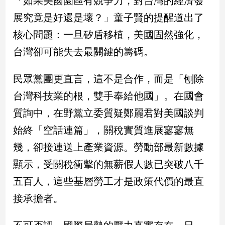
「如果美國園區有競爭力，對台灣的經濟發
新
展究竟是好還是壞？」童子賢的提醒道出了
冠
病
核心問題：一旦矽盾移植，美國固然強化，
毒
專
台灣卻可能失去最關鍵的籌碼。
區
民眾黨團更直言，這不是合作，而是「刨除
台灣科技業的根，雙手奉給他國」。在國會
南
台
質詢中，在野黨立委質疑鄭麗君對美國談判
灣
始終「空話連篇」，關稅實質進展寥寥無
觀
幾，卻接連送上產業資源。勞動部最新數據
點
顯示，受關稅衝擊的無薪假人數已突破八千
南
五百人，這些基層勞工才是政策代價的最直
台
灣
接承擔者。
觀
點