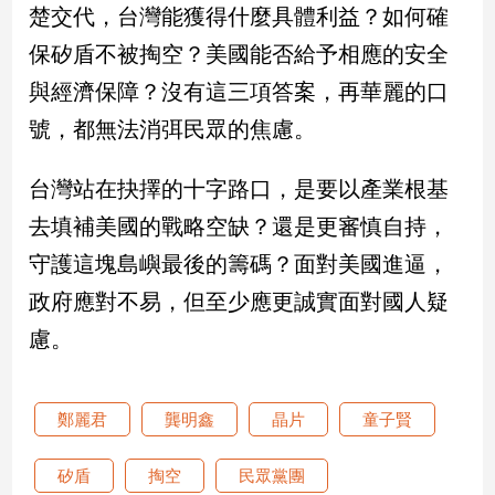
楚交代，台灣能獲得什麼具體利益？如何確
子/
感
保矽盾不被掏空？美國能否給予相應的安全
情
與經濟保障？沒有這三項答案，再華麗的口
藝
術
號，都無法消弭民眾的焦慮。
／
文
台灣站在抉擇的十字路口，是要以產業根基
創
／
去填補美國的戰略空缺？還是更審慎自持，
電
守護這塊島嶼最後的籌碼？面對美國進逼，
影
推
政府應對不易，但至少應更誠實面對國人疑
薦
慮。
科
技/
遊
戲
鄭麗君
龔明鑫
晶片
童子賢
運
動
矽盾
掏空
民眾黨團