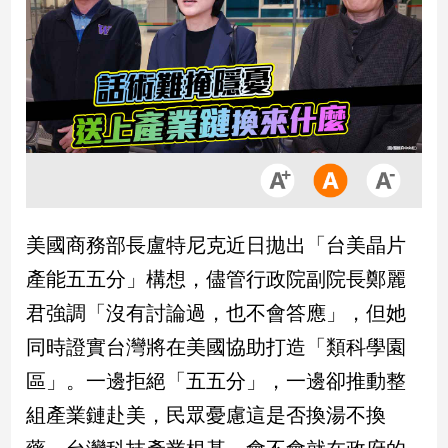
市
房
地
產
品
觀
點
政
美國商務部長盧特尼克近日拋出「台美晶片
治
產能五五分」構想，儘管行政院副院長鄭麗
政
君強調「沒有討論過，也不會答應」，但她
治
同時證實台灣將在美國協助打造「類科學園
焦
點
區」。一邊拒絕「五五分」，一邊卻推動整
品
組產業鏈赴美，民眾憂慮這是否換湯不換
觀
點