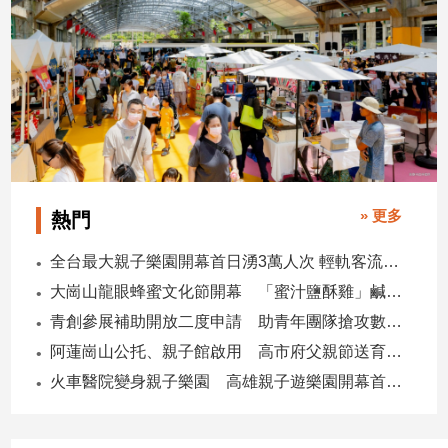
專
區
【我
的
觀
點】
» 更多
熱門
全台最大親子樂園開幕首日湧3萬人次 輕軌客流增20倍
大崗山龍眼蜂蜜文化節開幕 「蜜汁鹽酥雞」鹹甜跨界搶話題
青創參展補助開放二度申請 助青年團隊搶攻數位轉型商機
阿蓮崗山公托、親子館啟用 高市府父親節送育兒暖禮
火車醫院變身親子樂園 高雄親子遊樂園開幕首日爆棚