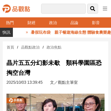
熱門
財經
政治
品論
影音
品
暑假玩布袋 親子暢遊海線生態 體驗食農樂趣
觀
點
財
首頁
品觀點政治
政治焦點
經
晶片五五分幻影未歇 類科學園區恐
台
灣
掏空台灣
財
經
2025/10/03 13:39:45
文／觀點主筆室
新
聞
產
經/
股