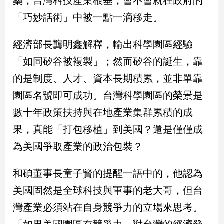
藥，台灣科技產業根基，會不會就在政府的
民
「巧妙話術」中被一點一滴移走。
調
國
會
經濟部長龔明鑫解釋，輸出科學園區經驗
焦
「如同矽谷被複製」；然而矽谷的誕生，靠
點
的是制度、人才、資本長期積累，並非單靠
園區名號即可成功。台灣科學園區的榮景是
觀
數十年政策扶持與在地產業集群累積的成
點
果，真能「打包移植」到美國？還是僅僅成
兩
為美國爭取產業的政治包裝？
岸/
國
際
和碩董事長童子賢的提醒一語中的，他認為
社
美國固然是全球科技與軍事的老大哥，但台
會/
地
灣產業必須站在自身競爭力的立場來思考。
方