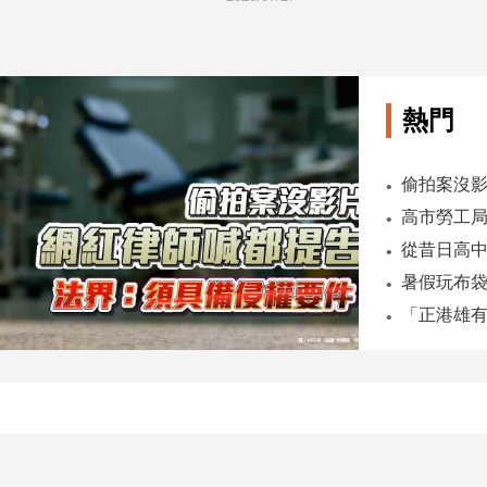
熱門
偷拍案沒影
暑假玩布袋
「正港雄有