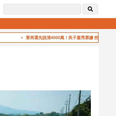
音
要再選先說清4000萬！吳子嘉秀票據 控鄭永金為鄭朝方