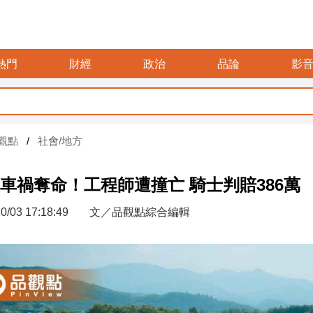
熱門
財經
政治
品論
影
觀點
社會/地方
車禍奪命！工程師遭撞亡 騎士判賠386萬
0/03 17:18:49
文／品觀點綜合編輯