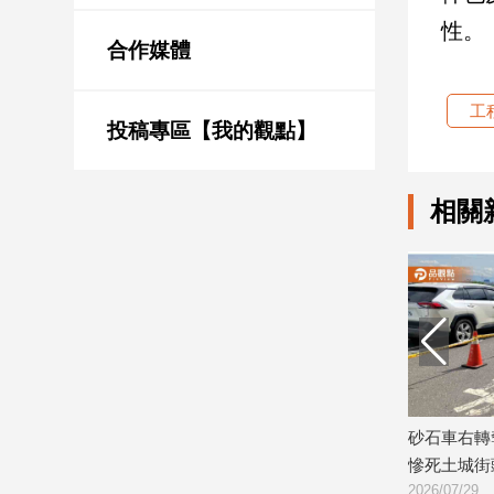
新
性。
冠
合作媒體
病
毒
專
工
區
投稿專區【我的觀點】
相關
南
台
灣
觀
點
南
台
灣
一家四口中橫出遊遇雷雨冰雹自撞受
砂石車右轉奪命！5
觀
困！消防衝深山搶救
慘死土城街頭
點
2026/07/30
2026/07/29