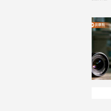
娛
樂
娛
樂
星
聞
流
行/
時
尚
追
星
生
活