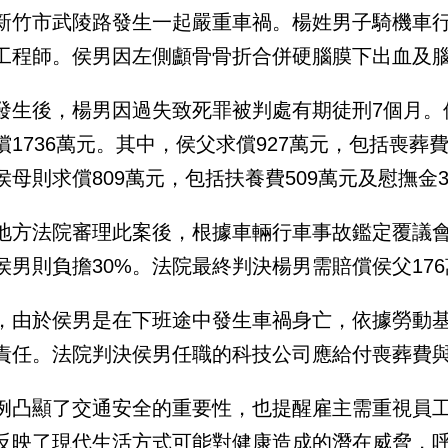
新竹市武陵路發生一起嚴重車禍。楊姓男子騎機車
工程師。侯男因左側顱骨骨折合併硬腦膜下出血及
發生後，楊男因過失致死罪被判處有期徒刑7個月。
償1736萬元。其中，侯父求償927萬元，包括喪葬費
侯母則求償809萬元，包括扶養費509萬元及慰撫金3
地方法院審理此案後，根據車輛行車事故鑑定覆議會
侯男則負擔30%。法院最終判決楊男需賠償侯父176
，由於侯男是在下班途中發生車禍身亡，依據勞動基
責任。法院判決侯男任職的科技公司應給付喪葬費與
例凸顯了交通安全的重要性，也提醒雇主需重視員
反映了現代生活方式可能對健康造成的潛在威脅，