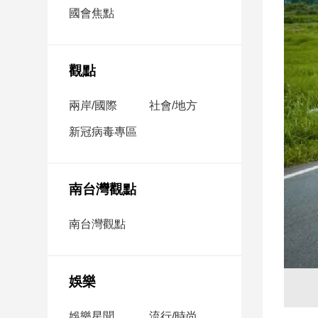
市
國會焦點
房
地
產
觀點
兩岸/國際
社會/地方
品
觀
新冠病毒專區
點
政
治
南台灣觀點
政
南台灣觀點
治
焦
點
娛樂
品
觀
點
娛樂星聞
流行/時尚