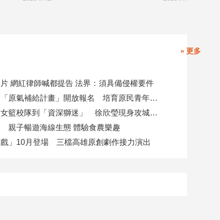
» 更多
片 網紅律師喊都提告 法界：須具備侵權要件
高市勞工局「原氣補給計畫」開放報名 培育原民青年就業力與部落創新
從昔日高中女籃校隊到「資深獅迷」 徐欣瑩現身攻城獅開訓為球隊加油
 親子暢遊海線生態 體驗食農樂趣
戲」10月登場 三檔高雄原創劇作接力演出