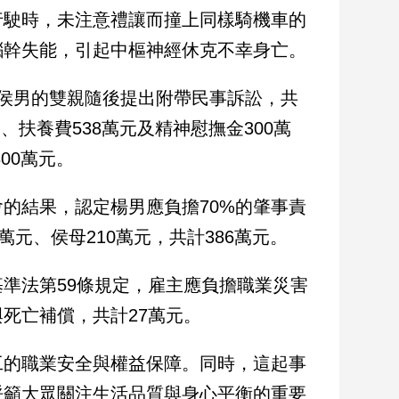
行駛時，未注意禮讓而撞上同樣騎機車的
腦幹失能，引起中樞神經休克不幸身亡。
侯男的雙親隨後提出附帶民事訴訟，共
、扶養費538萬元及精神慰撫金300萬
00萬元。
的結果，認定楊男應負擔70%的肇事責
萬元、侯母210萬元，共計386萬元。
準法第59條規定，雇主應負擔職業災害
死亡補償，共計27萬元。
工的職業安全與權益保障。同時，這起事
呼籲大眾關注生活品質與身心平衡的重要