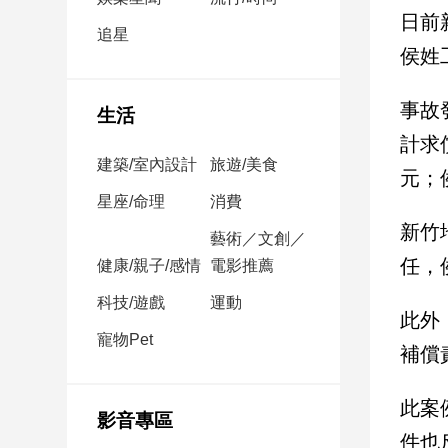
民
日前
調
追星
侯姓
國
會
焦
事故
生活
點
計求
建築/室內設計
旅遊/美食
元；
觀
星座/命理
消費
點
新竹
藝術／文創／
任，
健康/親子/感情
電影推薦
兩
岸/
科技/遊戲
運動
國
此外
際
寵物Pet
補償
社
會/
此案
地
影音專區
方
件也