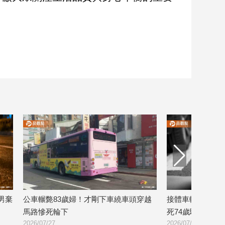
車輾斃83歲婦！才剛下車繞車頭穿越
接體車轉彎奪命！內側車
路慘死輪下
死74歲騎士
26/07/27
2026/07/16