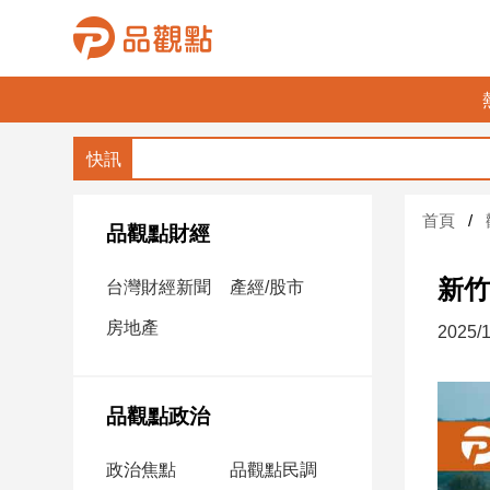
品
觀
點
財
首頁
經
品觀點財經
台
新竹
台灣財經新聞
產經/股市
灣
財
房地產
2025/1
經
新
聞
品觀點政治
產
經/
政治焦點
品觀點民調
股