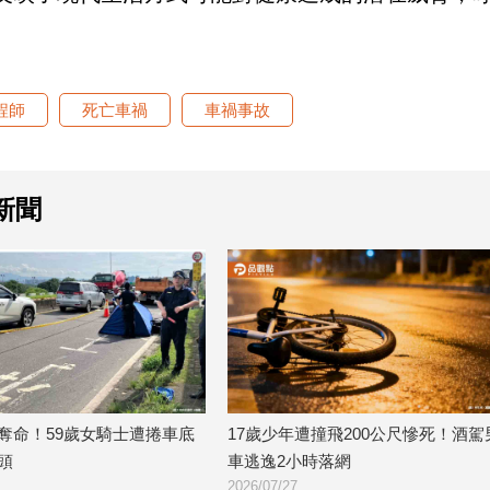
程師
死亡車禍
車禍事故
新聞
9歲女騎士遭捲車底
17歲少年遭撞飛200公尺慘死！酒駕男棄
公
車逃逸2小時落網
馬
2026/07/27
20