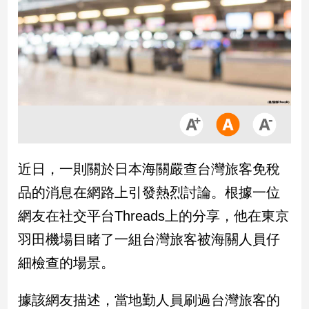
市
房
地
產
品
觀
點
政
近日，一則關於日本海關嚴查台灣旅客免稅
治
品的消息在網路上引發熱烈討論。根據一位
政
網友在社交平台Threads上的分享，他在東京
治
羽田機場目睹了一組台灣旅客被海關人員仔
焦
點
細檢查的場景。
品
觀
據該網友描述，當地勤人員刷過台灣旅客的
點