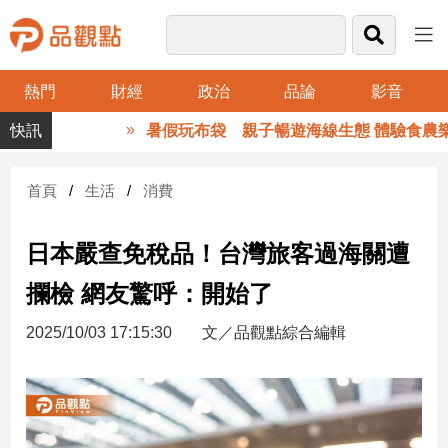
熱門
財經
政治
品論
影音
品
暑假玩布袋 親子暢遊海線生態 體驗食農樂
觀
點
財
首頁
生活
消費
經
日本嚴查免稅品！台灣旅客過海關遭
台
灣
攔檢 網友驚呼：開始了
財
經
2025/10/03 17:15:30
文／品觀點綜合編輯
新
聞
產
經/
股