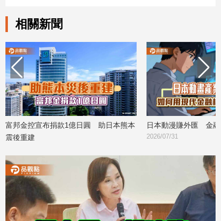
建
相關新聞
築/
室
內
設
計
旅
遊/
美
食
邦金控宣布捐款1億日圓 助日本熊本
日本動漫賺外匯 金融巨
星
2026/07/31
座/
後重建
命
26/08/05
理
消
費
健
康/
親