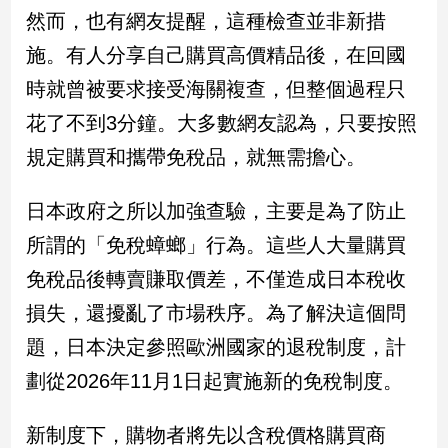
新
然而，也有網友提醒，這種檢查並非新措
冠
施。有人分享自己購買高價精品後，在回國
病
毒
時就曾被要求接受海關複查，但整個過程只
專
區
花了不到3分鐘。大多數網友認為，只要按照
規定購買和攜帶免稅品，就無需擔心。
南
日本政府之所以加強查驗，主要是為了防止
台
所謂的「免稅蟑螂」行為。這些人大量購買
灣
觀
免稅品後轉賣賺取價差，不僅造成日本稅收
點
損失，還擾亂了市場秩序。為了解決這個問
南
題，日本決定參照歐洲國家的退稅制度，計
台
劃從2026年11月1日起實施新的免稅制度。
灣
觀
點
新制度下，購物者將先以含稅價格購買商