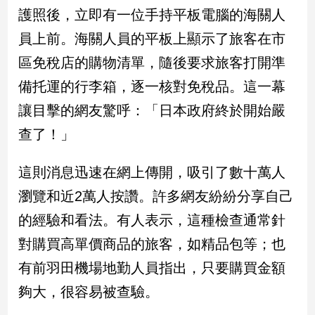
民
護照後，立即有一位手持平板電腦的海關人
調
員上前。海關人員的平板上顯示了旅客在市
國
會
區免稅店的購物清單，隨後要求旅客打開準
焦
備托運的行李箱，逐一核對免稅品。這一幕
點
讓目擊的網友驚呼：「日本政府終於開始嚴
查了！」
觀
點
這則消息迅速在網上傳開，吸引了數十萬人
兩
瀏覽和近2萬人按讚。許多網友紛紛分享自己
岸/
的經驗和看法。有人表示，這種檢查通常針
國
際
對購買高單價商品的旅客，如精品包等；也
社
有前羽田機場地勤人員指出，只要購買金額
會/
地
夠大，很容易被查驗。
方