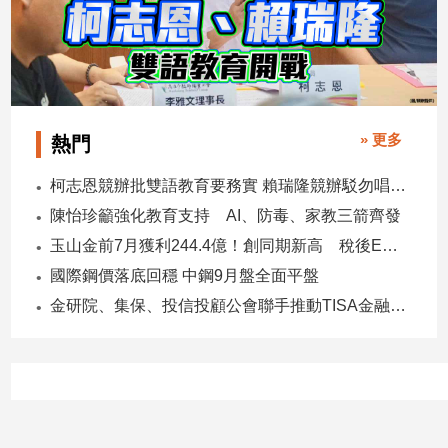
子/
感
情
藝
術
／
» 更多
熱門
文
創
柯志恩競辦批雙語教育要務實 賴瑞隆競辦駁勿唱衰高雄
／
陳怡珍籲強化教育支持 AI、防毒、家教三箭齊發
電
影
玉山金前7月獲利244.4億！創同期新高 稅後EPS自結1.51元
推
國際鋼價落底回穩 中鋼9月盤全面平盤
薦
金研院、集保、投信投顧公會聯手推動TISA金融教育 將辦150場宣講
科
技/
遊
戲
運
動