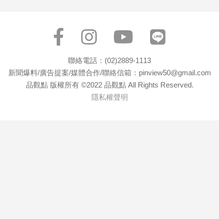
寵
物
Pet
影
聯絡電話：(02)2889-1113
音
新聞爆料/廣告提案/媒體合作/聯絡信箱：pinview50@gmail.com
品觀點 版權所有 ©2022 品觀點 All Rights Reserved.
專
隱私權聲明
區
合
作
媒
體
投
稿