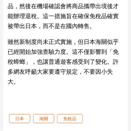
品，然後在機場確認會將商品攜帶出境後才
娛
能辦理退稅。這一措施旨在確保免稅品確實
樂
被帶出日本，而不是在國內轉售。
娛
雖然新制度尚未正式實施，但日本海關似乎
樂
星
已經開始加強查驗力度。這不僅影響到「免
聞
稅蟑螂」，也讓普通遊客感受到了變化。許
流
行/
多網友呼籲大家要遵守規定，不要因小失
時
大。
尚
追
星
生
日本
海關
免稅品
活