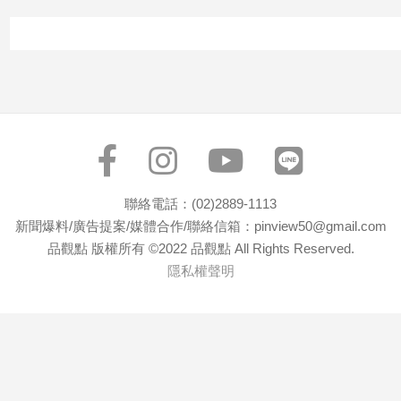
子/
感
情
藝
術
／
文
創
／
電
聯絡電話：(02)2889-1113
影
新聞爆料/廣告提案/媒體合作/聯絡信箱：pinview50@gmail.com
推
品觀點 版權所有 ©2022 品觀點 All Rights Reserved.
薦
隱私權聲明
科
技/
遊
戲
運
動