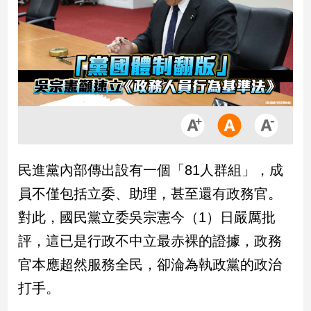
市
房
地
產
品
觀
點
政
民進黨內部傳出設有一個「81人群組」，成
治
員不僅包括立委、助理，甚至還有政務官。
政
對此，國民黨立委吳宗憲今（1）日嚴厲批
治
評，這已是行政不中立最赤裸的證據，政務
焦
點
官本應超然服務全民，卻淪為執政黨的政治
品
打手。
觀
點