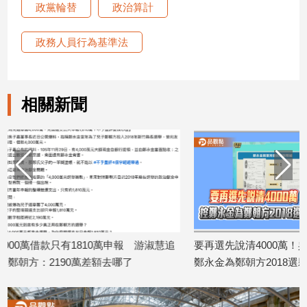
政黨輪替
政治算計
娛
政務人員行為基準法
樂
娛
樂
相關新聞
星
聞
流
行/
時
尚
追
星
報 游淑慧追
要再選先說清4000萬！吳子嘉秀票據 控
吳乃仁管收
了
鄭永金為鄭朝方2018選縣長籌錢至今未
反駁：沒
生
2026/08/06
還
活
2026/08/07