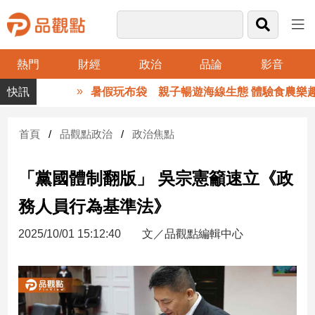
熱門
財經
政治
品論
影音
品
暑假玩布袋 親子暢遊海線生態 體驗食農樂趣
觀
點
財
首頁
品觀點政治
政治焦點
經
「黨國體制翻版」 吳宗憲籲速立《政
台
灣
務人員行為基準法》
財
經
2025/10/01 15:12:40
文／品觀點編輯中心
新
聞
產
經/
股