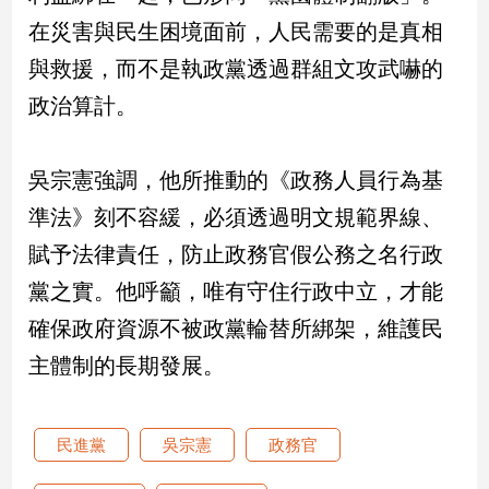
新
在災害與民生困境面前，人民需要的是真相
冠
病
與救援，而不是執政黨透過群組文攻武嚇的
毒
政治算計。
專
區
吳宗憲強調，他所推動的《政務人員行為基
南
準法》刻不容緩，必須透過明文規範界線、
台
賦予法律責任，防止政務官假公務之名行政
灣
黨之實。他呼籲，唯有守住行政中立，才能
觀
點
確保政府資源不被政黨輪替所綁架，維護民
主體制的長期發展。
南
台
灣
觀
民進黨
吳宗憲
政務官
點