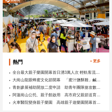
建
築/
室
內
設
計
旅
遊/
美
食
» 更多
熱門
星
座/
全台最大親子樂園開幕首日湧3萬人次 輕軌客流增20倍
命
大崗山龍眼蜂蜜文化節開幕 「蜜汁鹽酥雞」鹹甜跨界搶話題
理
青創參展補助開放二度申請 助青年團隊搶攻數位轉型商機
消
費
阿蓮崗山公托、親子館啟用 高市府父親節送育兒暖禮
健
火車醫院變身親子樂園 高雄親子遊樂園開幕首日爆棚
康/
親