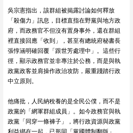
民
吳宗憲指出，該群組被揭露討論如何釋放
調
國
「殺傷力」訊息，目標直指在野黨與地方政
會
府，而政務官不但沒有置身事外，還在群組
焦
點
裡直接回應「收到」，甚至有總統府秘書長
張惇涵明確回覆「跟世芳處理中」。這些行
觀
徑，顯示政務官並非專注於公務，而是與執
點
政黨政客並肩操作政治攻防，嚴重踐踏行政
中立原則。
兩
岸/
國
際
他痛批，人民納稅養的是全民公僕，而不是
社
政黨的「網軍群組成員」。如今政務官與執
會/
政黨「同穿一條褲子」，將行政資源與政黨
地
方
利益綁在一起，已形同「黨國體制翻版」。