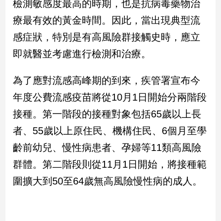
檢測敏感度最高的時期，也是抗病毒藥物治
療最有效的黃金時間。因此，當出現典型流
娛
感症狀，特別是有高風險群接觸史時，應立
樂
即就醫並考慮進行檢測和治療。
娛
樂
為了應對流感高峰期的到來，疾管署宣布今
星
聞
年度公費流感疫苗將從10月1日開始分兩階段
流
接種。第一階段的接種對象包括65歲以上長
行/
時
者、55歲以上原住民、機構住民、6個月至學
尚
齡前幼兒、慢性病患者、孕婦等11類高風險
追
星
群體。第二階段則從11月1日開始，將接種範
圍擴大到50至64歲無高風險慢性病的成人。
生
活