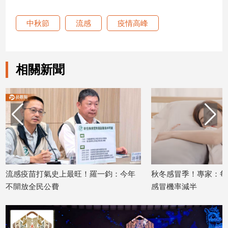
建
中秋節
流感
疫情高峰
築/
室
內
設
相關新聞
計
旅
遊/
美
食
星
座/
命
理
流感疫苗打氣史上最旺！羅一鈞：今年
秋冬感冒季！專家：每
消
不開放全民公費
感冒機率減半
費
2025/10/29
2025/10/24
健
康/
親