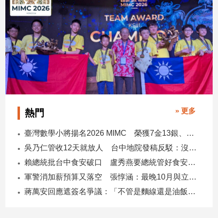
子/
感
情
藝
術
／
文
創
／
電
» 更多
熱門
影
推
臺灣數學小將揚名2026 MIMC​ 榮獲7金13銀、13銅1佳作
薦
吳乃仁管收12天就放人 台中地院發稿反駁：沒有司法雙標
科
技/
賴總統批台中食安破口 盧秀燕要總統管好食安 蔣萬安搬2014「食安即國安」打臉
遊
軍警消加薪預算又落空 張惇涵：最晚10月與立法院溝通
戲
蔣萬安回應遮簽名爭議：「不管是麵線還是油飯，我都很喜歡」
運
動