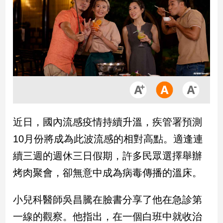
市
房
地
產
品
觀
點
政
近日，國內流感疫情持續升溫，疾管署預測
治
10月份將成為此波流感的相對高點。適逢連
政
續三週的週休三日假期，許多民眾選擇舉辦
治
烤肉聚會，卻無意中成為病毒傳播的溫床。
焦
點
品
小兒科醫師吳昌騰在臉書分享了他在急診第
觀
一線的觀察。他指出，在一個白班中就收治
點