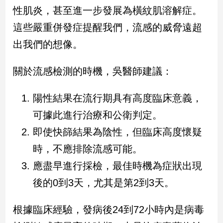
新
性肌炎，甚至進一步發展為橫紋肌溶解症。
冠
這些嚴重併發症提醒我們，流感的威脅遠超
病
毒
出我們的想像。
專
區
關於流感檢測的時機，吳醫師建議：
南
陽性結果在流行期具有高度臨床意義，
台
可據此進行治療和公衛判定。
灣
即使快篩結果為陰性，但臨床高度懷疑
觀
點
時，不應排除流感可能。
應盡早進行採檢，最佳時機為症狀出現
南
台
後的0到3天，尤其是第2到3天。
灣
觀
根據臨床經驗，發病後24到72小時內是病毒
點