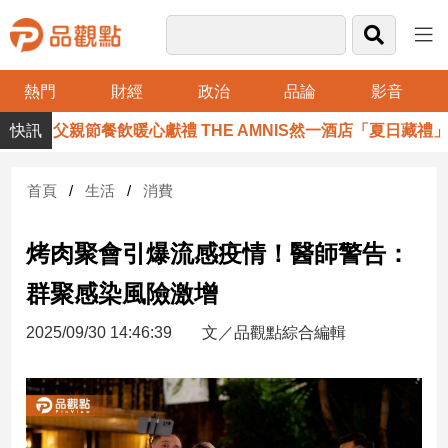
熱門
財經
政治
品論
影音
品
父親節餐飲暖心獻禮 THE AMNIS然一酒店「夏日藏禮」登
觀
點
財
首頁
生活
消費
經
烤肉聚會引爆流感疫情！醫師警告：
台
灣
群聚感染風險激增
財
經
2025/09/30 14:46:39
文／品觀點綜合編輯
新
聞
產
經/
股