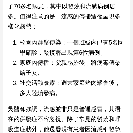
民
了70多名病患，其中以發燒和流感病例居
調
多。值得注意的是，流感的傳播途徑呈現多
國
會
樣化趨勢：
焦
點
校園內群聚傳染：一個班級內已有5名同
學確診，緊接著出現第6位病例。
觀
家庭內傳播：父親感染後，將病毒傳染
點
給子女。
兩
社交活動暴露：週末家庭烤肉聚會後，
岸/
多人陸續發病。
國
際
吳醫師強調，流感並非只是普通感冒，其潛
社
會/
在的併發症不容忽視。除了常見的發燒和呼
地
方
吸道症狀外，他還發現有患者因流感引發急