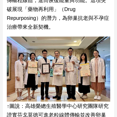
傳輸粒線體，進而恢復能量與功能。這項突
民
破展現「藥物再利用」（Drug
調
國
Repurposing）的潛力，為卵巢抗老與不孕症
會
治療帶來全新契機。
焦
點
觀
點
兩
岸/
國
際
社
會/
↑圖說：高雄榮總生殖醫學中心研究團隊研究
地
方
證實芬戈莫德可進老粒線體傳輸並改善卵巢