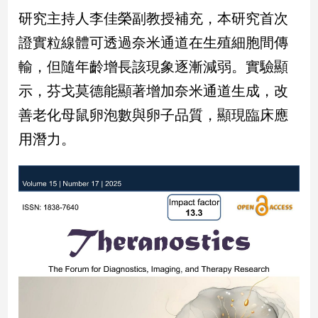
研究主持人李佳榮副教授補充，本研究首次
娛
證實粒線體可透過奈米通道在生殖細胞間傳
樂
輸，但隨年齡增長該現象逐漸減弱。實驗顯
娛
示，芬戈莫德能顯著增加奈米通道生成，改
樂
善老化母鼠卵泡數與卵子品質，顯現臨床應
星
聞
用潛力。
流
行/
時
尚
追
星
生
活