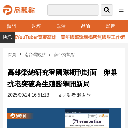
熱門
財經
政治
品論
影音
品
百萬YouTuber齊聚高雄 青年國際論壇揭密無國界工作術
觀
點
財
首頁
南台灣觀點
南台灣觀點
經
高雄榮總研究登國際期刊封面 卵巢
台
灣
抗老突破為生殖醫學開新局
財
經
2025/09/24 16:51:13
文／記者 賴君欣
新
聞
產
經/
股