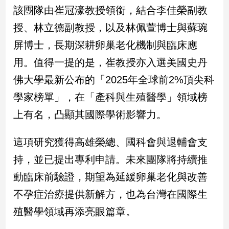
該團隊由崔冠濠教授領銜，結合李佳榮副教
子/
感
授、林立德副教授，以及林佩萱博士與蘇琬
情
屏博士，長期深耕卵巢老化機制與臨床應
藝
術
用。值得一提的是，崔教授亦入選美國史丹
／
佛大學最新公布的「2025年全球前2%頂尖科
文
創
學家榜單」，在「產科與生殖醫學」領域榜
／
電
上有名，凸顯其國際學術影響力。
影
推
這項研究獲得高雄榮總、國科會與退輔會支
薦
持，並已提出專利申請。未來團隊將持續推
科
技/
動臨床前驗證，期望為延緩卵巢老化與改善
遊
戲
不孕症治療提供新解方，也為台灣在國際生
運
殖醫學領域再添亮眼篇章。
動