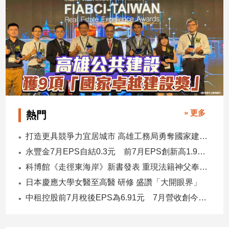
專
區
【我
的
觀
點】
» 更多
熱門
打造更具競爭力宜居城市 高雄工務局勇奪國家建築界9大獎
永豐金7月EPS自結0.3元 前7月EPS創新高1.96元！
科博館《走徑東海岸》新書發表 重現法籍神父奉獻足跡與歷史日記
日本慶應大學女醫至高醫 研修 盛讚「大開眼界」
中租控股前7月稅後EPS為6.91元 7月營收創今年新高