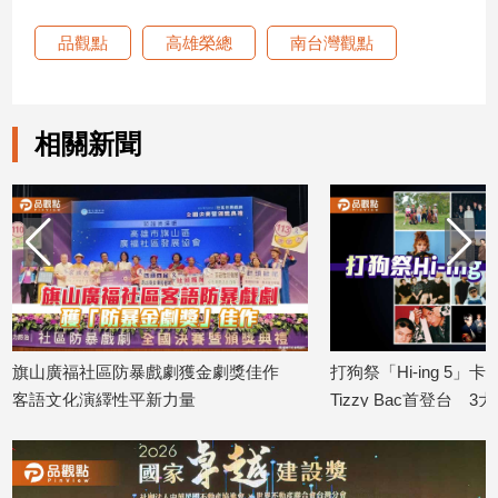
寵
物
品觀點
高雄榮總
南台灣觀點
Pet
影
相關新聞
音
專
區
合
作
媒
旗山廣福社區防暴戲劇獲金劇獎佳作
打狗祭「Hi-ing 5
體
客語文化演繹性平新力量
Tizzy Bac首登台 
2026/08/10
慶
2026/08/10
投
稿