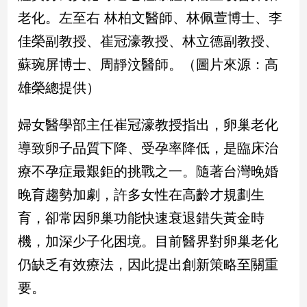
新
老化。左至右 林柏文醫師、林佩萱博士、李
冠
病
佳榮副教授、崔冠濠教授、林立德副教授、
毒
蘇琬屏博士、周靜汶醫師。（圖片來源：高
專
區
雄榮總提供）
婦女醫學部主任崔冠濠教授指出，卵巢老化
南
導致卵子品質下降、受孕率降低，是臨床治
台
灣
療不孕症最艱鉅的挑戰之一。隨著台灣晚婚
觀
晚育趨勢加劇，許多女性在高齡才規劃生
點
育，卻常因卵巢功能快速衰退錯失黃金時
南
機，加深少子化困境。目前醫界對卵巢老化
台
灣
仍缺乏有效療法，因此提出創新策略至關重
觀
要。
點