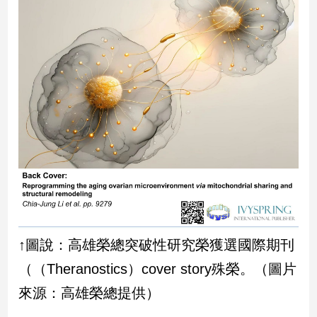
建
築/
室
內
設
計
旅
遊/
美
食
星
座/
命
理
↑圖說：高雄榮總突破性研究榮獲選國際期刊
消
費
（（Theranostics）cover story殊榮。（圖片
健
來源：高雄榮總提供）
康/
親