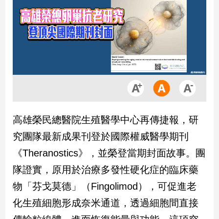
市
房
地
產
品
觀
點
政
高雄榮民總醫院生殖醫學中心再傳捷報，研
治
究團隊最新成果刊登於國際權威醫學期刊
政
《Theranostics》，並榮登當期封面故事。團
治
隊證實，原用於治療多發性硬化症的臨床藥
焦
點
物「芬戈莫德」（Fingolimod），可促進老
品
化生殖細胞形成奈米通道，透過細胞間直接
觀
點