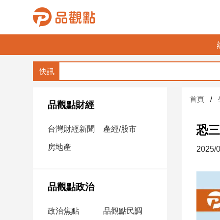
品
觀
點
財
首頁
經
品觀點財經
台
恐三
台灣財經新聞
產經/股市
灣
財
房地產
2025/0
經
新
聞
品觀點政治
產
經/
政治焦點
品觀點民調
股