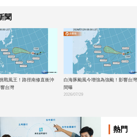
新聞
海豚颱風今增強為強颱！影響台灣時
颱風白海豚本週狂增強！專
曝
魚颱風緊跟在後
/07/29
2026/07/28
熱門