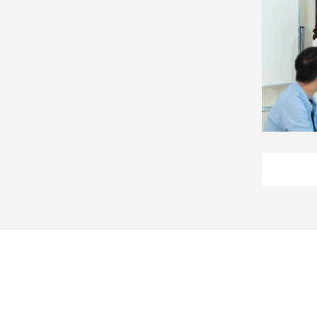
建
築/
室
內
設
計
旅
遊/
美
食
星
座/
命
理
消
費
健
康/
親