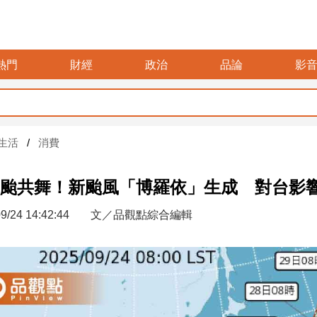
熱門
財經
政治
品論
影
生活
消費
颱共舞！新颱風「博羅依」生成 對台影
9/24 14:42:44
文／品觀點綜合編輯