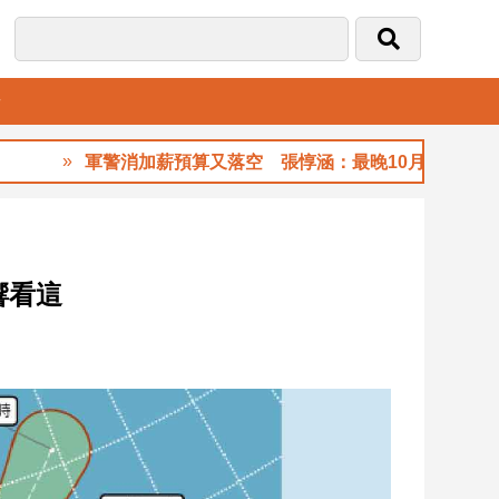
音
軍警消加薪預算又落空 張惇涵：最晚10月與立法院溝通
響看這