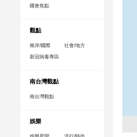
市
國會焦點
房
地
產
觀點
兩岸/國際
社會/地方
品
觀
新冠病毒專區
點
政
治
南台灣觀點
政
南台灣觀點
治
焦
點
娛樂
品
觀
點
娛樂星聞
流行/時尚