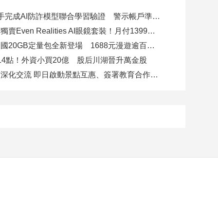
8大銀行攜手完成AI防詐模型聯合學習驗證 警示帳戶準確度提升2倍
台灣大電信獨賣Even Realities AI眼鏡套裝！月付1399元 專案價3990
遠傳跨洲多國20GB定量包全新登場 1688元漫遊逾百國家！
14點！外資小買20億 股后川湖晉升萬金股
高雄陸奧市深化交流 即日啟動景點互惠、簽署教育合作MOU