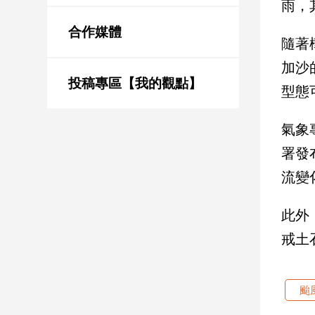
雨，
新
冠
合作媒體
病
隨著
毒
加沙
專
區
投稿專區【我的觀點】
型態
氣象
南
署發
台
灣
流變
觀
點
此外
戒土
南
台
灣
觀
颱
點