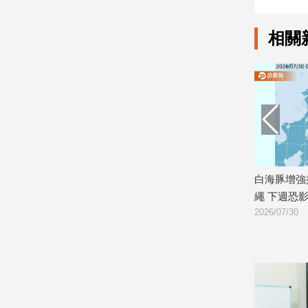
娛
相關
樂
娛
樂
星
聞
流
行/
時
風王！最新路徑
白海豚增強挑戰風王！路徑南修直衝沖
白
尚
繩 下週恐影響台灣
間
追
2026/07/30
2026
星
生
活