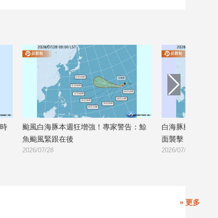
家警告：鯨
白海豚颱風將成強颱 日本8月初恐遭正
注意！紅
面襲擊
掃南台灣
2026/07/27
2026/07/23
» 更多