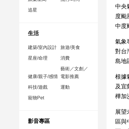
民
中央
調
追星
度颱
國
會
中度
焦
生活
點
氣象
建築/室內設計
旅遊/美食
對台
觀
星座/命理
消費
島地
點
藝術／文創／
根據
健康/親子/感情
電影推薦
兩
岸/
及宜
科技/遊戲
運動
國
樺加
際
寵物Pet
社
展望
會/
地
影音專區
區與
方