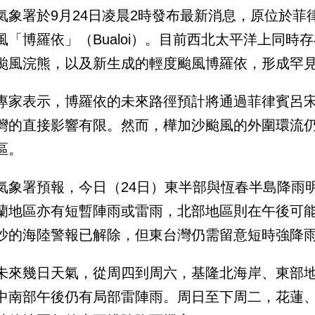
氣象署於9月24日凌晨2時發布最新消息，原位於
風「博羅依」（Bualoi）。目前西北太平洋上同
颱風浣熊，以及新生成的輕度颱風博羅依，形成罕
專家表示，博羅依的未來路徑預計將通過菲律賓呂
灣的直接影響有限。然而，樺加沙颱風的外圍環流
區。
氣象署預報，今日（24日）東半部與恆春半島降雨
蘭地區亦有短暫陣雨或雷雨，北部地區則在午後可
沙的海陸警報已解除，但東台灣仍需留意短時強降
未來幾日天氣，從周四到周六，基隆北海岸、東部
中南部午後仍有局部雷陣雨。周日至下周二，花蓮