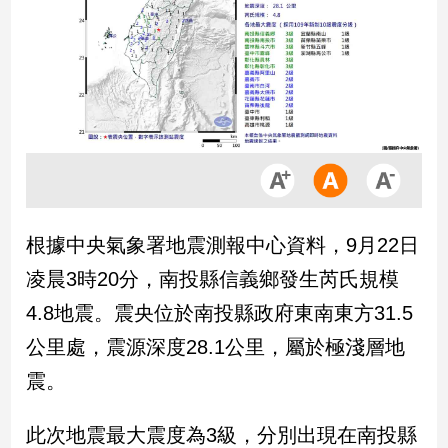
市
房
地
產
品
觀
點
政
根據中央氣象署地震測報中心資料，9月22日
治
凌晨3時20分，南投縣信義鄉發生芮氏規模
政
4.8地震。震央位於南投縣政府東南東方31.5
治
公里處，震源深度28.1公里，屬於極淺層地
焦
點
震。
品
觀
此次地震最大震度為3級，分別出現在南投縣
點