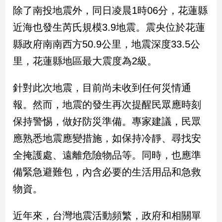
新
除了南投地震外，同日凌晨1時06分，花蓮縣
冠
近海也發生芮氏規模3.9地震。震央位於花蓮
病
毒
縣政府南南西方50.9公里，地震深度33.5公
專
區
里，花蓮縣地區最大震度為2級。
針對此次地震，目前尚未收到任何災情通
南
報。然而，地震的發生再次提醒民眾應時刻
台
保持警惕，做好防災準備。專家建議，民眾
灣
觀
應熟悉地震應變措施，如保持冷靜、尋找安
點
全掩護處、遠離危險物品等。同時，也應準
南
備緊急避難包，內含必要的生活用品和急救
台
物資。
灣
觀
點
近年來，台灣地震活動頻繁，政府和相關單