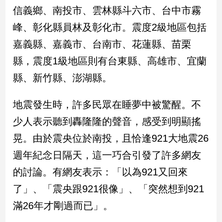
民
信義鄉、南投市、雲林縣斗六市、台中市霧
調
峰、彰化縣員林及彰化市。震度2級地區包括
國
會
嘉義縣、嘉義市、台南市、花蓮縣、苗栗
焦
縣，震度1級地區則有台東縣、高雄市、宜蘭
點
縣、新竹縣、澎湖縣。
觀
地震發生時，許多民眾在睡夢中被驚醒。不
點
少人表示聽到轟隆隆的聲音，感受到明顯搖
兩
晃。由於震央位於南投，且恰逢921大地震26
岸/
週年紀念日隔天，這一巧合引發了許多網友
國
際
的討論。有網友表示：「以為921又回來
社
了」、「震央跟921很像」、「突然想到921
會/
地
滿26年才剛過而已」。
方