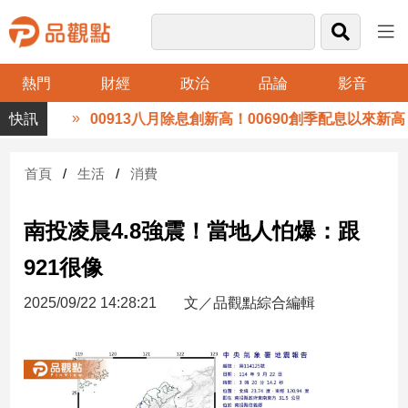
熱門
財經
政治
品論
影音
品
00913八月除息創新高！00690創季配息以來新高 0
觀
點
財
首頁
生活
消費
經
南投凌晨4.8強震！當地人怕爆：跟
台
灣
921很像
財
經
2025/09/22 14:28:21
文／品觀點綜合編輯
新
聞
產
經/
股