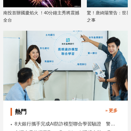
子/
感
南投首辦國慶焰火 ！40分鐘主秀將震撼
驚！唐綺陽警告：世界
情
全台
之事
藝
2025/09/17
2025/06/26
術
／
文
創
／
電
影
推
薦
科
技/
遊
戲
» 更多
熱門
運
8大銀行攜手完成AI防詐模型聯合學習驗證 警示帳戶準確度提升2倍
動