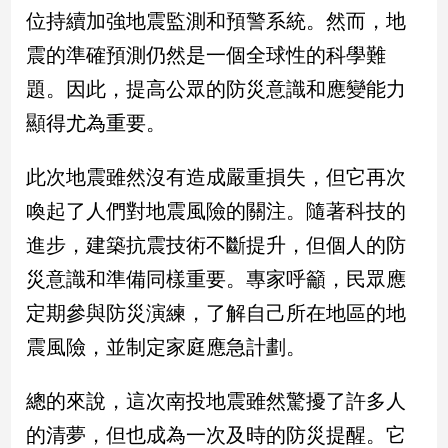
位持續加強地震監測和預警系統。然而，地
娛
震的準確預測仍然是一個全球性的科學難
樂
題。因此，提高公眾的防災意識和應變能力
顯得尤為重要。
娛
樂
星
此次地震雖然沒有造成嚴重損失，但它再次
聞
喚起了人們對地震風險的關注。隨著科技的
流
行/
進步，建築抗震技術不斷提升，但個人的防
時
災意識和準備同樣重要。專家呼籲，民眾應
尚
追
定期參與防災演練，了解自己所在地區的地
星
震風險，並制定家庭應急計劃。
總的來說，這次南投地震雖然驚擾了許多人
生
活
的清夢，但也成為一次及時的防災提醒。它