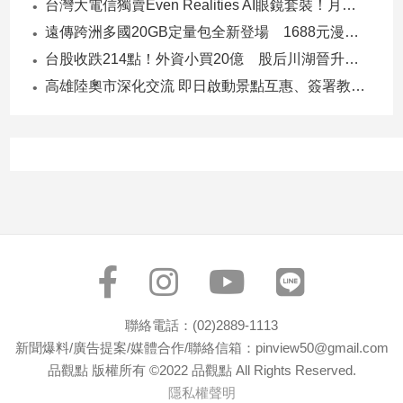
台灣大電信獨賣Even Realities AI眼鏡套裝！月付1399元 專案價3990
寵
物
遠傳跨洲多國20GB定量包全新登場 1688元漫遊逾百國家！
Pet
台股收跌214點！外資小買20億 股后川湖晉升萬金股
高雄陸奧市深化交流 即日啟動景點互惠、簽署教育合作MOU
影
音
專
區
合
作
媒
體
聯絡電話：(02)2889-1113
新聞爆料/廣告提案/媒體合作/聯絡信箱：pinview50@gmail.com
品觀點 版權所有 ©2022 品觀點 All Rights Reserved.
投
隱私權聲明
稿