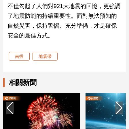
不僅勾起了人們對921大地震的回憶，更強調
建
築/
了地震防範的持續重要性。面對無法預知的
室
自然災害，保持警惕、充分準備，才是確保
內
設
安全的最佳方式。
計
旅
遊/
南投
地震帶
美
食
星
座/
相關新聞
命
理
消
費
健
康/
親