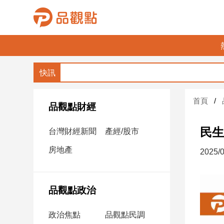
品
觀
點
財
首頁
經
品觀點財經
台
民生
台灣財經新聞
產經/股市
灣
財
房地產
2025/0
經
新
聞
品觀點政治
產
經/
政治焦點
品觀點民調
股