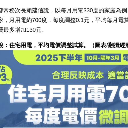
部常務次長賴建信說，以每月用電330度的家庭為例
家，月用電約700度，每度調整0.1元，平均每月電
費最多增加130元。
說：住宅用電，平均電價調整試算。（圖表/翻攝經