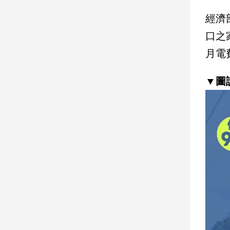
經濟
娛
口之
樂
月電
娛
樂
▼圖
星
聞
流
行/
時
尚
追
星
生
活