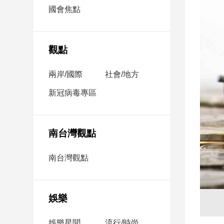
市
國會焦點
房
地
產
觀點
兩岸/國際
社會/地方
品
觀
新冠病毒專區
點
政
治
南台灣觀點
政
南台灣觀點
治
焦
點
娛樂
品
觀
點
娛樂星聞
流行/時尚