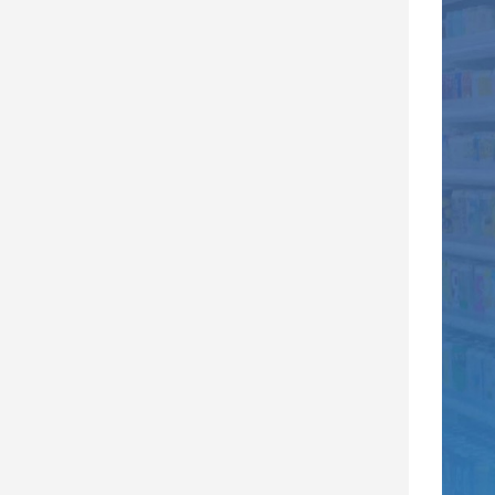
寵
物
Pet
影
音
專
區
合
作
媒
體
投
稿