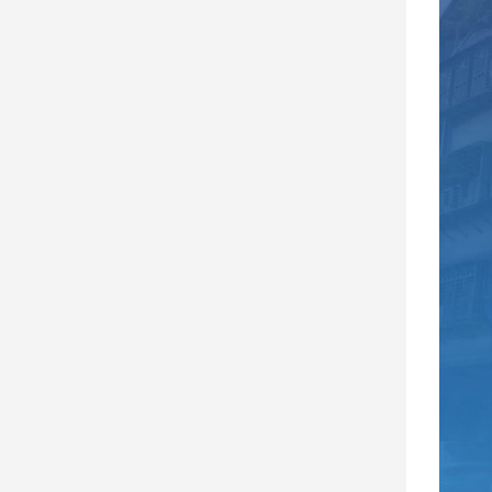
建
築/
室
內
設
計
旅
遊/
美
食
星
座/
命
理
消
費
健
康/
親