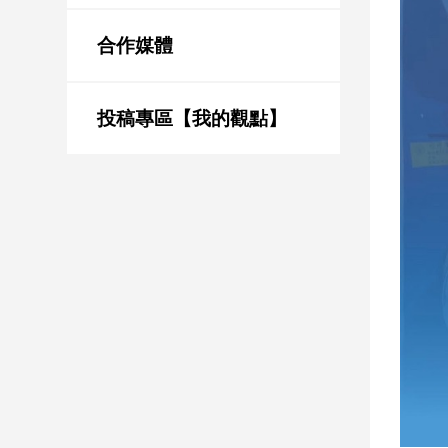
新
冠
合作媒體
病
毒
專
區
投稿專區【我的觀點】
南
台
灣
觀
點
南
台
灣
觀
點