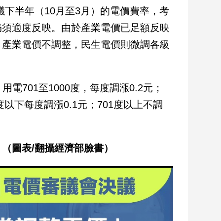
議下半年（10月至3月）的電價費率，考
仍須適度反映。由於產業電價已足額反映
，產業電價不調整，民生電價則微調各級
電701至1000度，每度調漲0.2元；
度以下每度調漲0.1元；701度以上不調
（圖表/翻攝經濟部臉書）