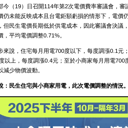
部今（19）日召開114年第2次電價費率審議會，審
價仍未能反映成本且台電鉅額虧損的情形下，電價
，但民生電價長期低於供電成本，因此審議會決議
價，平均電價調整0.71%。
步來說，住宅每月用電700度以下，每度調漲0.1元；用
01度以上，每度調漲0.4元；至於小商家每月用電700
以減少物價波動。
說：民生住宅與小商家用電，此次電價調整的情況。