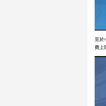
子/
感
情
藝
術
／
文
至於
創
／
費上
電
影
推
薦
科
技/
遊
戲
運
動