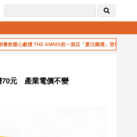
音
THE AMNIS然一酒店「夏日藏禮」登場
00
增70元 產業電價不變