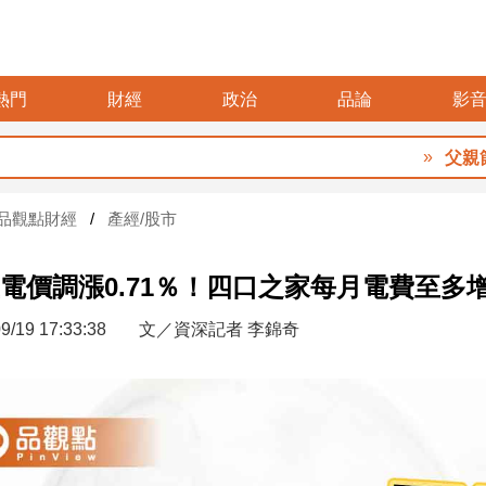
熱門
財經
政治
品論
影
父親節餐飲暖心獻禮 
品觀點財經
產經/股市
電價調漲0.71％！四口之家每月電費至多
9/19 17:33:38
文／資深記者 李錦奇