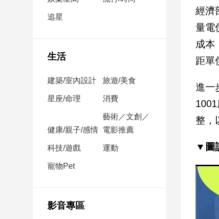
民
經濟
調
追星
量電
國
會
成本
焦
生活
距單
點
建築/室內設計
旅遊/美食
進一
觀
星座/命理
消費
10
點
藝術／文創／
整，
健康/親子/感情
電影推薦
兩
岸/
▼圖
科技/遊戲
運動
國
際
寵物Pet
社
會/
地
影音專區
方