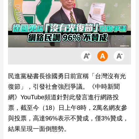
市
房
地
產
品
觀
點
政
民進黨秘書長徐國勇日前宣稱「台灣沒有光
治
復節」，引發社會強烈爭議。《中時新聞
政
網》YouTube頻道針對此發言進行網路投
治
票，截至今（18）日上午8時，2萬名網友參
焦
點
與投票，高達96%表示不贊成，僅3%贊成，
品
結果呈現一面倒態勢。
觀
點