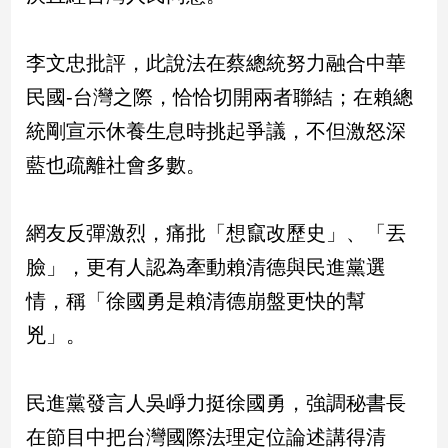
新
冠
病
李文忠批評，此說法在蔡總統努力融合中華
毒
民國-台灣之際，恰恰切開兩者聯結；在賴總
專
區
統剛宣示休養生息時挑起爭議，不但激怒深
藍也疏離社會多數。
南
台
網友反彈激烈，痛批「想竄改歷史」、「丟
灣
臉」，更有人認為牽動賴清德與民進黨選
觀
點
情，稱「徐國勇是賴清德崩盤更快的幫
兇」。
南
台
灣
民進黨發言人吳崢力挺徐國勇，強調秘書長
觀
點
在節目中把台灣國際法理定位論述講得清