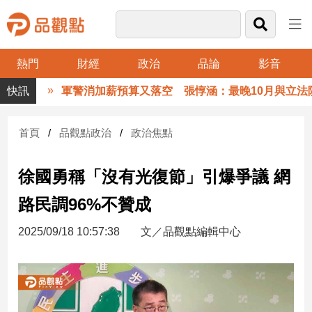
熱門
財經
政治
品論
影音
品
軍警消加薪預算又落空 張惇涵：最晚10月與立法院
觀
點
財
首頁
品觀點政治
政治焦點
經
徐國勇稱「沒有光復節」引爆爭議 網
台
灣
路民調96%不贊成
財
經
2025/09/18 10:57:38
文／品觀點編輯中心
新
聞
產
經/
股