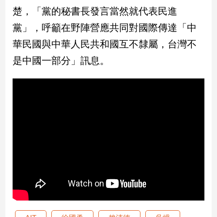
楚，「黨的秘書長發言當然就代表民進
娛
黨」，呼籲在野陣營應共同對國際傳達「中
樂
華民國與中華人民共和國互不隸屬，台灣不
娛
是中國一部分」訊息。
樂
星
聞
流
行/
時
尚
追
星
生
活