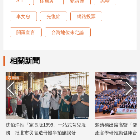
AIT
徐國勇
賴清德
吳崢
建
築/
李文忠
光復節
網路投票
室
內
開羅宣言
台灣地位未定論
設
計
旅
遊/
相關新聞
美
食
星
座/
命
理
消
費
沈伯洋推「家長版1999」一站式育兒服
賴清德出席高醫「健康
健
康/
務 批北市災害造冊慢半拍釀誤發
產官學研推動健康台灣
親
2026/06/29
2026/06/07