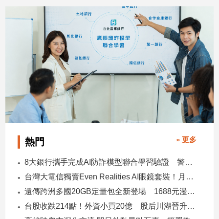
子/
感
情
藝
術
／
文
創
／
電
影
推
薦
» 更多
熱門
科
技/
8大銀行攜手完成AI防詐模型聯合學習驗證 警示帳戶準確度提升2倍
遊
台灣大電信獨賣Even Realities AI眼鏡套裝！月付1399元 專案價3990
戲
遠傳跨洲多國20GB定量包全新登場 1688元漫遊逾百國家！
運
台股收跌214點！外資小買20億 股后川湖晉升萬金股
動