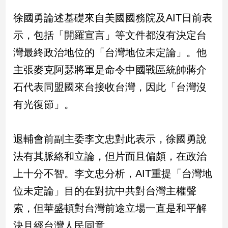
民
徐國勇論述基礎來自美國國務院及AIT日前表
調
國
示，包括「開羅宣言」等文件都沒有決定台
會
灣最終政治地位的「台灣地位未定論」。他
焦
點
主張麥克阿瑟將軍是命令中國戰區統帥蔣介
石代表同盟國來台接收台灣，因此「台灣沒
觀
有光復節」。
點
退輔會前副主委李文忠對此表示，徐國勇說
兩
岸/
法有其脈絡和立論，但片面且偏頗，在政治
國
際
上十分不智。李文忠分析，AIT重提「台灣地
社
位未定論」目的在對抗中共對台灣主權聲
會/
索，但華盛頓對台灣前途立場一直是和平解
地
方
決且經台灣人民同意。