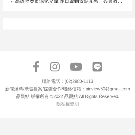
高雄陸奧市深化交流 即日啟動景點互惠、簽署教育合作MOU
寵
物
Pet
影
音
專
區
合
聯絡電話：(02)2889-1113
作
新聞爆料/廣告提案/媒體合作/聯絡信箱：pinview50@gmail.com
媒
品觀點 版權所有 ©2022 品觀點 All Rights Reserved.
隱私權聲明
體
投
稿