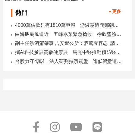
子/
» 更多
感
熱門
情
4000萬借款只有1810萬申報 游淑慧追問鄭朝方：2190萬差額去哪了
藝
術
白海豚颱風逼近 五峰水梨緊急搶收 徐欣瑩臉書急呼「搶救五峰水梨」
／
副主任涉酒駕肇事 吉安鄉公所：酒駕零容忍 請辭獲准
文
攜AI科技參展高齡健康展 馬光中醫推動預防醫學迎接長壽新經濟
創
／
台股力守4萬4！法人研判持續震盪 逢低留意這些族群
電
影
推
薦
科
技/
遊
戲
運
動