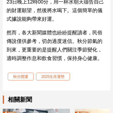
23日晚上12時00分，用一杯水朝天禱告自己
的財運願望，然後將水喝下。這個簡單的儀
娛
式據說能夠帶來好運。
樂
娛
然而，各大新聞媒體也紛紛提醒讀者，民俗
樂
傳說僅供參考，切勿過度迷信。秋分節氣的
星
聞
到來，更重要的是提醒人們關注季節變化，
流
適時調整作息和飲食習慣，保持身心健康。
行/
時
尚
秋分開運
2025生肖運勢
追
星
相關新聞
生
活