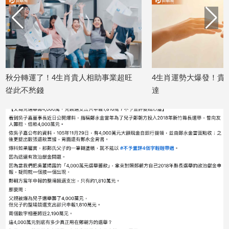
建
築/
室
內
設
計
秋分轉運了！4生肖貴人相助事業超旺
4生肖運勢大爆發！貴
旅
從此不愁錢
達
遊/
2025/09/25
2025/09/15
美
食
星
座/
命
理
消
費
健
康/
親