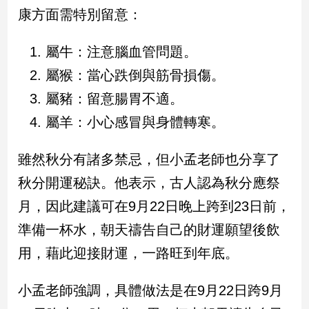
新
康方面需特別留意：
冠
病
屬牛：注意腦血管問題。
毒
專
屬猴：當心跌倒與筋骨損傷。
區
屬豬：留意腸胃不適。
屬羊：小心感冒與身體轉寒。
南
台
雖然秋分有諸多禁忌，但小孟老師也分享了
灣
秋分開運秘訣。他表示，古人認為秋分應祭
觀
點
月，因此建議可在9月22日晚上跨到23日前，
準備一杯水，朝天禱告自己的財運願望後飲
南
台
用，藉此迎接財運，一路旺到年底。
灣
觀
小孟老師強調，具體做法是在9月22日跨9月
點