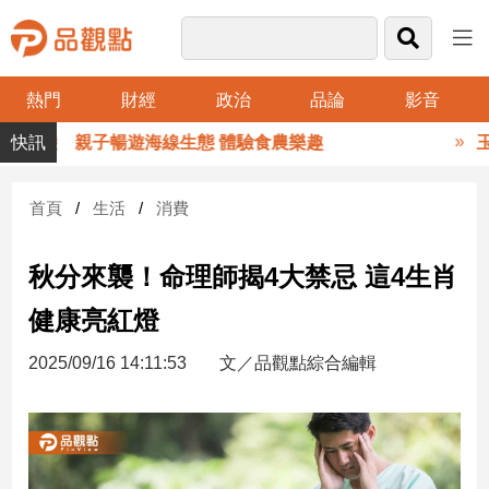
熱門
財經
政治
品論
影音
品
玩布袋 親子暢遊海線生態 體驗食農樂趣
玉山
觀
點
財
首頁
生活
消費
經
秋分來襲！命理師揭4大禁忌 這4生肖
台
灣
健康亮紅燈
財
經
2025/09/16 14:11:53
文／品觀點綜合編輯
新
聞
產
經/
股