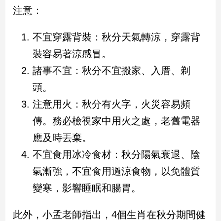
民
注意：
調
國
不宜穿露背裝：秋分天氣轉涼，穿露背
會
焦
裝容易著涼感冒。
點
諸事不宜：秋分不宜搬家、入厝、剃
頭。
觀
注意用火：秋分有火字，火災容易頻
點
傳。務必檢視家中用火之處，老舊電器
兩
應及時丟棄。
岸/
不宜食用冰冷食材：秋分陽氣衰退、陰
國
際
氣漸強，不宜食用過涼食物，以免體質
社
變寒，影響睡眠和腸胃。
會/
地
方
此外，小孟老師指出，4個生肖在秋分期間健