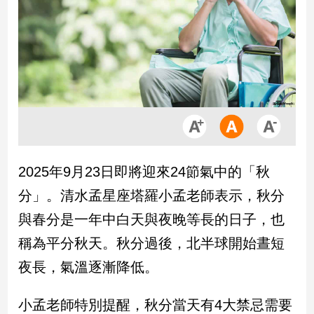
市
房
地
產
品
觀
點
政
2025年9月23日即將迎來24節氣中的「秋
治
分」。清水孟星座塔羅小孟老師表示，秋分
政
與春分是一年中白天與夜晚等長的日子，也
治
稱為平分秋天。秋分過後，北半球開始晝短
焦
點
夜長，氣溫逐漸降低。
品
觀
小孟老師特別提醒，秋分當天有4大禁忌需要
點