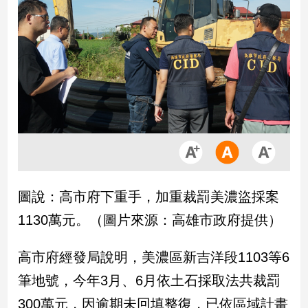
市
房
地
產
品
觀
點
政
治
圖說：高市府下重手，加重裁罰美濃盜採案
政
1130萬元。（圖片來源：高雄市政府提供）
治
焦
點
高市府經發局說明，美濃區新吉洋段1103等6
品
筆地號，今年3月、6月依土石採取法共裁罰
觀
點
300萬元，因逾期未回填整復，已依區域計畫