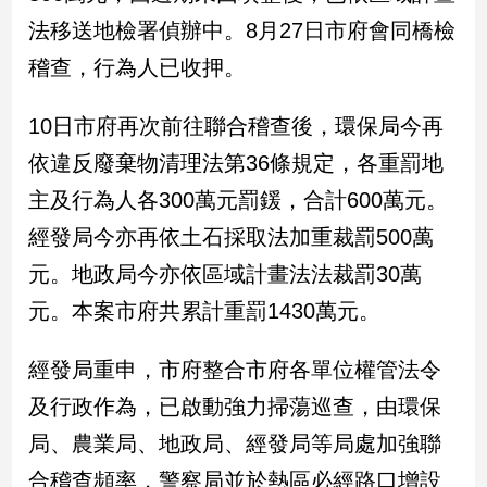
民
法移送地檢署偵辦中。8月27日市府會同橋檢
調
稽查，行為人已收押。
國
會
焦
10日市府再次前往聯合稽查後，環保局今再
點
依違反廢棄物清理法第36條規定，各重罰地
主及行為人各300萬元罰鍰，合計600萬元。
觀
經發局今亦再依土石採取法加重裁罰500萬
點
元。地政局今亦依區域計畫法法裁罰30萬
兩
元。本案市府共累計重罰1430萬元。
岸/
國
際
經發局重申，市府整合市府各單位權管法令
社
及行政作為，已啟動強力掃蕩巡查，由環保
會/
局、農業局、地政局、經發局等局處加強聯
地
方
合稽查頻率，警察局並於熱區必經路口增設