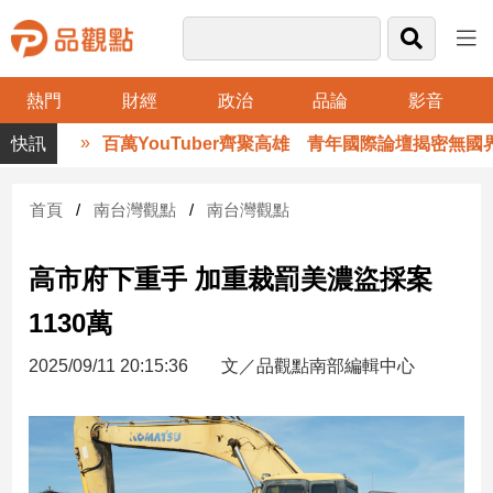
熱門
財經
政治
品論
影音
品
百萬YouTuber齊聚高雄 青年國際論壇揭密無國界
觀
點
財
首頁
南台灣觀點
南台灣觀點
經
高市府下重手 加重裁罰美濃盜採案
台
灣
1130萬
財
經
2025/09/11 20:15:36
文／品觀點南部編輯中心
新
聞
產
經/
股