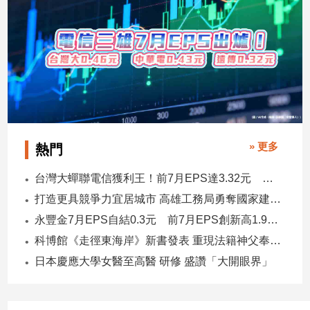
建
築/
室
內
設
計
旅
遊/
美
» 更多
熱門
食
星
台灣大蟬聯電信獲利王！前7月EPS達3.32元 中華電3.11、遠傳2.46元
座/
打造更具競爭力宜居城市 高雄工務局勇奪國家建築界9大獎
命
永豐金7月EPS自結0.3元 前7月EPS創新高1.96元！
理
科博館《走徑東海岸》新書發表 重現法籍神父奉獻足跡與歷史日記
消
費
日本慶應大學女醫至高醫 研修 盛讚「大開眼界」
健
康/
親