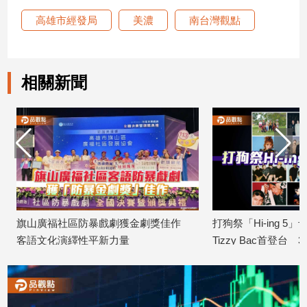
高雄市經發局
美濃
南台灣觀點
娛
樂
相關新聞
娛
樂
星
聞
流
行/
時
尚
追
旗山廣福社區防暴戲劇獲金劇獎佳作
打狗祭「Hi-ing 5
星
客語文化演繹性平新力量
Tizzy Bac首登台 
2026/08/10
慶
2026/08/10
生
活