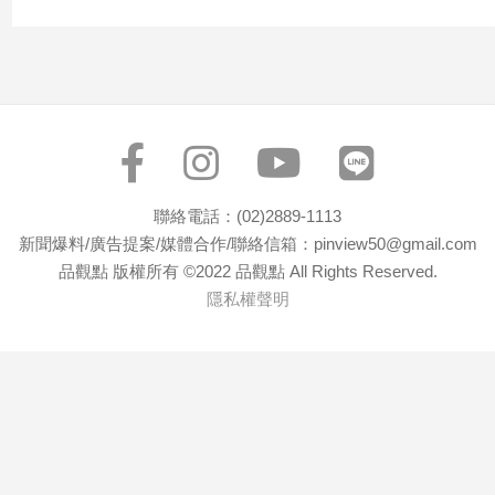
子/
感
情
藝
術
／
文
創
／
聯絡電話：(02)2889-1113
電
新聞爆料/廣告提案/媒體合作/聯絡信箱：pinview50@gmail.com
影
品觀點 版權所有 ©2022 品觀點 All Rights Reserved.
推
隱私權聲明
薦
科
技/
遊
戲
運
動