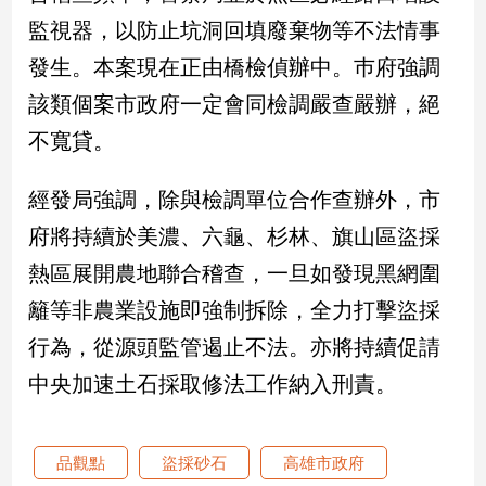
新
監視器，以防止坑洞回填廢棄物等不法情事
冠
病
發生。本案現在正由橋檢偵辦中。巿府強調
毒
該類個案市政府一定會同檢調嚴查嚴辦，絕
專
區
不寬貸。
經發局強調，除與檢調單位合作查辦外，市
南
府將持續於美濃、六龜、杉林、旗山區盜採
台
灣
熱區展開農地聯合稽查，一旦如發現黑網圍
觀
籬等非農業設施即強制拆除，全力打擊盜採
點
行為，從源頭監管遏止不法。亦將持續促請
南
中央加速土石採取修法工作納入刑責。
台
灣
觀
點
品觀點
盜採砂石
高雄市政府