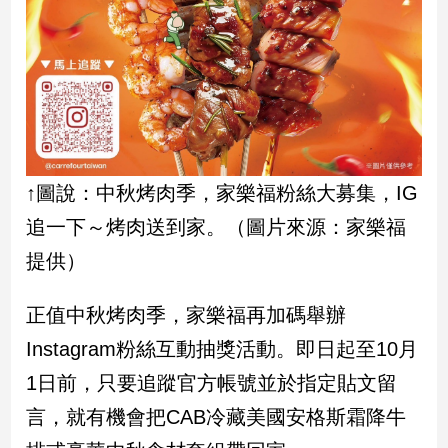
建
築/
室
內
設
計
旅
遊/
↑圖說：中秋烤肉季，家樂福粉絲大募集，IG
美
追一下～烤肉送到家。（圖片來源：家樂福
食
星
提供）
座/
命
正值中秋烤肉季，家樂福再加碼舉辦
理
Instagram粉絲互動抽獎活動。即日起至10月
消
費
1日前，只要追蹤官方帳號並於指定貼文留
健
言，就有機會把CAB冷藏美國安格斯霜降牛
康/
親