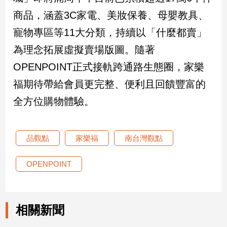
寵
商品，涵蓋3C家電、美妝保養、母嬰教具、
物
Pet
寵物專區等11大分類，持續以「什麼都賣」
為理念拓展虛擬賣場版圖。隨著
影
OPENPOINT正式接軌跨通路生態圈，家樂
音
福期待帶給會員更完整、便利且回饋豐富的
專
全方位購物體驗。
區
合
品觀點
家樂福
南台灣觀點
作
媒
OPENPOINT
體
相關新聞
投
稿