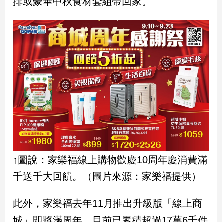
排或豪華中秋食材套組帶回家。
子/
感
情
藝
術
／
文
創
／
電
影
推
薦
科
↑圖說：家樂福線上購物歡慶10周年慶消費滿
技/
遊
千送千大回饋。（圖片來源：家樂福提供）
戲
運
此外，家樂福去年11月推出升級版「線上商
動
城」即將滿周年，目前已累積超過17萬6千件