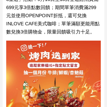
699元享3倍點數回饋；期間單筆消費滿299
娛
元並使用OPENPOINT折抵，還可兌換
樂
INLOVE CAFE美式咖啡；單筆滿額更能用點
娛
數兌換3倍購物金，限量回饋吸引力十足。
樂
星
聞
流
行/
時
尚
追
星
生
活