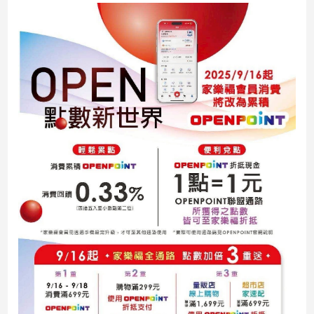
民
調
國
會
焦
點
觀
點
兩
岸/
國
際
社
會/
地
方