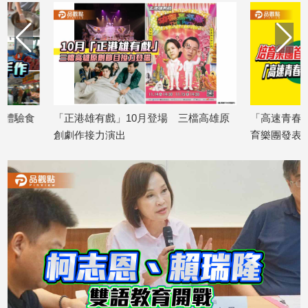
專
區
【我
的
觀
點】
「正港雄有戲」10月登場 三檔高雄原
「高速青春」音樂展演
創劇作接力演出
育樂團發表新作接力開
2026/08/07
2026/08/07