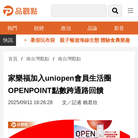
熱門
財經
政治
品論
影音
品
暑假玩布袋 親子暢遊海線生態 體驗食農樂趣
觀
點
財
首頁
南台灣觀點
南台灣觀點
經
家樂福加入uniopen會員生活圈
台
灣
OPENPOINT點數跨通路回饋
財
經
2025/09/11 16:26:28
文／記者 賴君欣
新
聞
產
經/
股