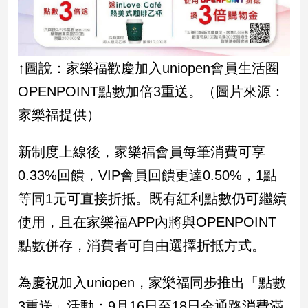
新
冠
病
毒
專
↑圖說：家樂福歡慶加入uniopen會員生活圈
區
OPENPOINT點數加倍3重送。（圖片來源：
家樂福提供）
南
台
新制度上線後，家樂福會員每筆消費可享
灣
0.33%回饋，VIP會員回饋更達0.50%，1點
觀
等同1元可直接折抵。既有紅利點數仍可繼續
點
使用，且在家樂福APP內將與OPENPOINT
南
點數併存，消費者可自由選擇折抵方式。
台
灣
觀
為慶祝加入uniopen，家樂福同步推出「點數
點
3重送」活動：9月16日至18日全通路消費滿