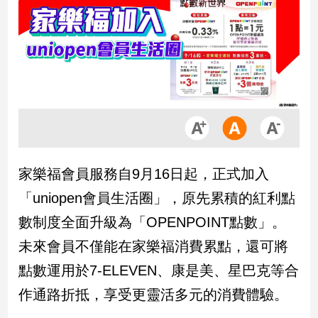
市
房
地
產
品
觀
點
政
家樂福會員服務自9月16日起，正式加入
治
「uniopen會員生活圈」，原先累積的紅利點
政
數制度全面升級為「OPENPOINT點數」。
治
未來會員不僅能在家樂福消費累點，還可將
焦
點
點數運用於7-ELEVEN、康是美、星巴克等合
品
作通路折抵，享受更靈活多元的消費體驗。
觀
點