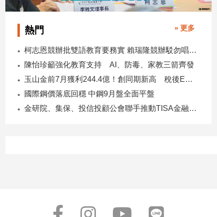
» 更多
熱門
柯志恩競辦批雙語教育要務實 賴瑞隆競辦駁勿唱衰高雄
陳怡珍籲強化教育支持 AI、防毒、家教三箭齊發
玉山金前7月獲利244.4億！創同期新高 稅後EPS自結1.51元
國際鋼價落底回穩 中鋼9月盤全面平盤
金研院、集保、投信投顧公會聯手推動TISA金融教育 將辦150場宣講