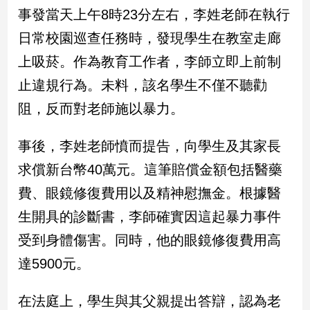
民
事發當天上午8時23分左右，李姓老師在執行
調
日常校園巡查任務時，發現學生在教室走廊
國
會
上吸菸。作為教育工作者，李師立即上前制
焦
止違規行為。未料，該名學生不僅不聽勸
點
阻，反而對老師施以暴力。
觀
事後，李姓老師憤而提告，向學生及其家長
點
求償新台幣40萬元。這筆賠償金額包括醫藥
兩
費、眼鏡修復費用以及精神慰撫金。根據醫
岸/
生開具的診斷書，李師確實因這起暴力事件
國
際
受到身體傷害。同時，他的眼鏡修復費用高
社
達5900元。
會/
地
方
在法庭上，學生與其父親提出答辯，認為老