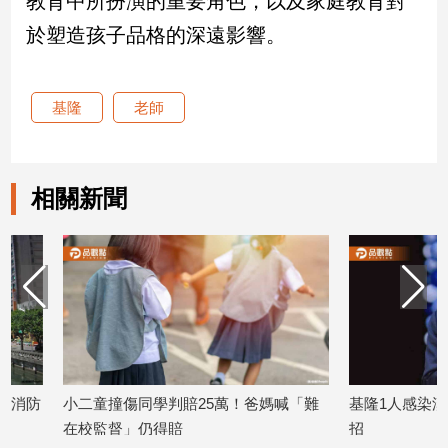
教育中所扮演的重要角色，以及家庭教育對
建
於塑造孩子品格的深遠影響。
築/
室
內
基隆
老師
設
計
旅
遊/
相關新聞
美
食
星
座/
命
理
消
費
健
小二童撞傷同學判賠25萬！爸媽喊「難
基隆1人感染漢他病毒
康/
在校監督」仍得賠
招
親