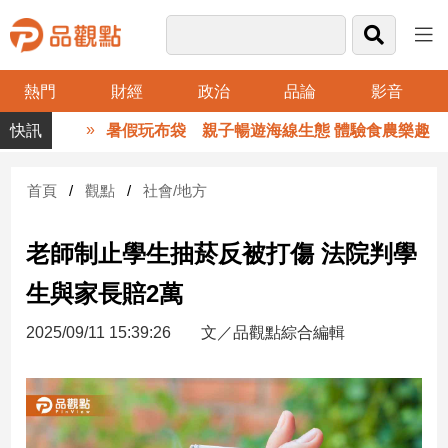
熱門
財經
政治
品論
影音
品
暑假玩布袋 親子暢遊海線生態 體驗食農樂趣
觀
點
財
首頁
觀點
社會/地方
經
老師制止學生抽菸反被打傷 法院判學
台
灣
生與家長賠2萬
財
經
2025/09/11 15:39:26
文／品觀點綜合編輯
新
聞
產
經/
股