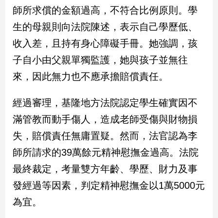
新
師所求償的金額過高，不符合比例原則。學
冠
生的母親則向法院陳述，表示自己學歷低、
病
毒
收入差，且持有身心障礙手冊。她強調，孩
專
區
子自小由父親單獨監護，她與孩子並無往
來，因此無力也不應承擔賠償責任。
南
經過審理，基隆地方法院認定學生確實因不
台
滿管教而動手傷人，造成老師受傷與財物損
灣
觀
失，賠償責任無庸置疑。然而，法官認為李
點
師所請求的39萬餘元精神慰撫金過高。法院
南
最終裁定，考量雙方年齡、學歷、財力及事
台
發經過等因素，判定精神慰撫金以1萬5000元
灣
觀
為宜。
點