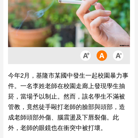
市
房
地
產
品
觀
點
政
今年2月，基隆市某國中發生一起校園暴力事
治
件。一名李姓老師在校園走廊上發現學生抽
政
菸，當場予以制止。然而，該名學生不滿被
治
管教，竟然徒手毆打老師的臉部與頭部，造
焦
點
成老師頭部外傷、腦震盪及下唇裂傷。此
品
外，老師的眼鏡也在衝突中被打壞。
觀
點