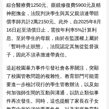
綜合醫療費1250元、眼鏡修復費5900元及精
娛
神慰撫金，法院判決學生與其父親須連帶賠
樂
償李師共計2萬2150元。此外，自2025年8月
16日起至清償日止，需按年利率5%計算利
娛
樂
息。至於學生的母親，由於在監護權上屬於
星
聞
「暫時停止狀態」，法院認定其無從監督孩
流
子，因此不須承擔連帶責任。
行/
時
這起校園暴力事件引發社會各界關注，突顯
尚
追
了校園管教問題的複雜性。教育部門可能需
星
要進一步檢討現行的學生管教辦法，以及如
何加強師生間的互動與溝通，以防止類似事
生
件再次發生。同時，這也提醒了家長在子女
活