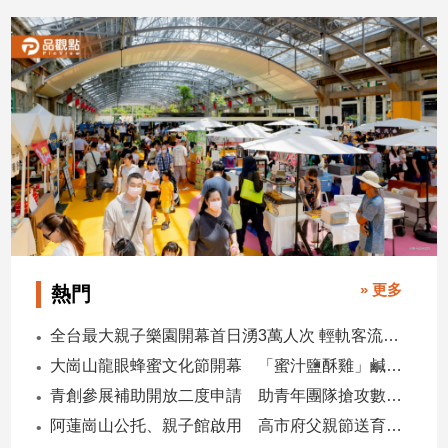
2026/05/25
2026/05/19
子/
感
情
藝
術
／
文
創
／
電
影
推
薦
» 更多
熱門
科
技/
全台最大親子樂園開幕首日湧3萬人次 輕軌客流增20倍
遊
大崗山龍眼蜂蜜文化節開幕 「蜜汁鹽酥雞」鹹甜跨界搶話題
戲
青創參展補助開放二度申請 助青年團隊搶攻數位轉型商機
運
阿蓮崗山公托、親子館啟用 高市府父親節送育兒暖禮
動