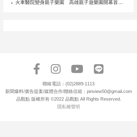
火車醫院變身親子樂園 高雄親子遊樂園開幕首日爆棚
寵
物
Pet
影
音
專
區
合
聯絡電話：(02)2889-1113
作
新聞爆料/廣告提案/媒體合作/聯絡信箱：pinview50@gmail.com
媒
品觀點 版權所有 ©2022 品觀點 All Rights Reserved.
體
隱私權聲明
投
稿