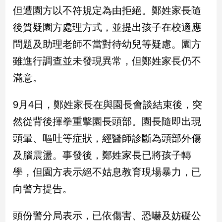
民
但遭園方以不符規定為由拒絕。鄭姓家長隨
調
後質疑園方處理方式，並提出孩子在校適應
國
會
問題及助理老師不當對待幼兒等疑慮。園方
焦
雖進行調查並未發現異常，但鄭姓家長仍不
點
滿意。
觀
9月4日，鄭姓家長在與園長會談結束後，突
點
然從背後揮拳重擊園長頭部。園長隨即出現
兩
頭暈、嘔吐等症狀，經醫師診斷為頭部外傷
岸/
及腦震盪。事發後，鄭姓家長已將孩子轉
國
際
學，但園方表示絕不姑息教育現場暴力，已
社
向警方提告。
會/
地
方
頭份警分局表示，已依傷害、恐嚇及妨礙公