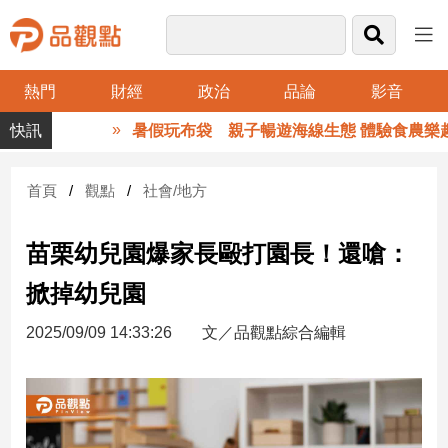
熱門
財經
政治
品論
影音
品
暑假玩布袋 親子暢遊海線生態 體驗食農樂趣
觀
點
財
首頁
觀點
社會/地方
經
苗栗幼兒園爆家長毆打園長！還嗆：
台
灣
掀掉幼兒園
財
經
2025/09/09 14:33:26
文／品觀點綜合編輯
新
聞
產
經/
股