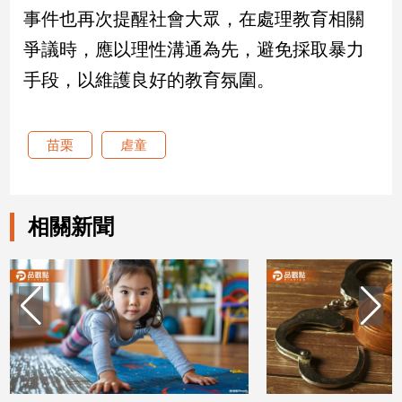
事件也再次提醒社會大眾，在處理教育相關
娛
爭議時，應以理性溝通為先，避免採取暴力
樂
手段，以維護良好的教育氛圍。
娛
樂
苗栗
虐童
星
聞
流
行/
相關新聞
時
尚
追
星
生
活