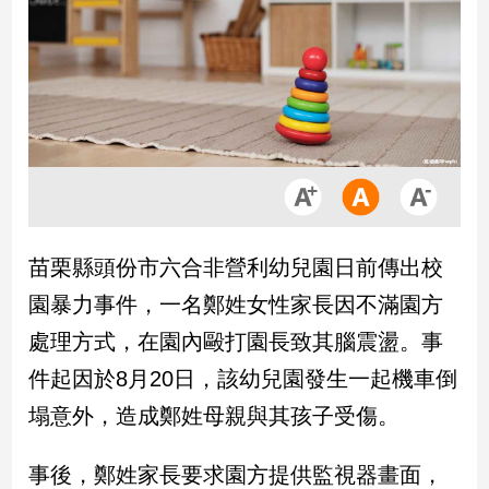
市
房
地
產
品
觀
點
政
苗栗縣頭份市六合非營利幼兒園日前傳出校
治
園暴力事件，一名鄭姓女性家長因不滿園方
政
處理方式，在園內毆打園長致其腦震盪。事
治
件起因於8月20日，該幼兒園發生一起機車倒
焦
點
塌意外，造成鄭姓母親與其孩子受傷。
品
觀
事後，鄭姓家長要求園方提供監視器畫面，
點