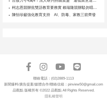
台股力守4萬4！法人研判持續震盪 逢低留意這些族群
子/
柯志恩競辦批雙語教育要務實 賴瑞隆競辦駁勿唱衰高雄
感
情
陳怡珍籲強化教育支持 AI、防毒、家教三箭齊發
藝
術
／
文
創
／
電
影
推
薦
科
聯絡電話：(02)2889-1113
技/
新聞爆料/廣告提案/媒體合作/聯絡信箱：pinview50@gmail.com
遊
戲
品觀點 版權所有 ©2022 品觀點 All Rights Reserved.
隱私權聲明
運
動