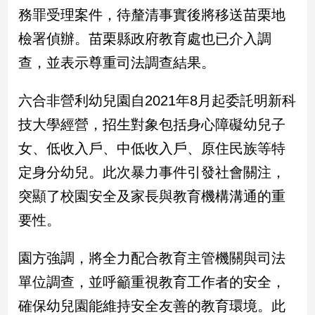
新
務罪受理案件，待釐清事實後將移送苗栗地
冠
檢署偵辦。苗栗縣政府教育處也已介入調
病
毒
查，並表示尊重司法調查結果。
專
區
六合非營利幼兒園自2021年8月起委託明新科
技大學經營，招生對象包括身心障礙幼兒子
南
女、低收入戶、中低收入戶、原住民族等特
台
定身分幼兒。此次暴力事件引發社會關注，
灣
觀
突顯了校園安全及家長與教育機構溝通的重
點
要性。
南
台
園方強調，將全力配合教育主管機關與司法
灣
單位調查，並呼籲重視教育工作者的安全，
觀
點
確保幼兒園能維持安全友善的教育環境。此