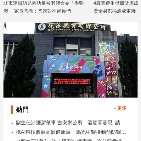
師命令「學狗
4歲童遭生母繼父虐成「活體沙包」熱水
台中2
建
不起你們
燙全身63%虐成重殘
凌虐3
築/
2026/07/01
2026/06
室
內
設
計
旅
遊/
美
食
星
座/
命
理
» 更多
熱門
消
費
副主任涉酒駕肇事 吉安鄉公所：酒駕零容忍 請辭獲准
健
攜AI科技參展高齡健康展 馬光中醫推動預防醫學迎接長壽新經濟
康/
親