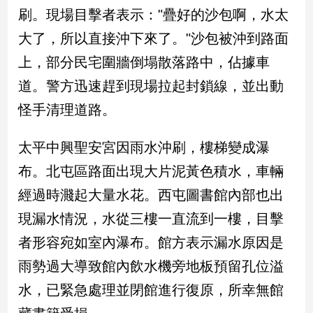
民
刷。現場目擊者表示："疊好的沙包啊，水太
調
大了，所以直接沖下來了。"沙包被沖到路面
國
會
上，部分民宅圍牆倒塌散落路中，佔據車
焦
道。警方迅速趕到現場拉起封鎖線，並出動
點
怪手清理道路。
觀
太平中興聖安宮因雨水沖刷，樓梯變成瀑
點
布。北屯區路面出現大片泥黃色積水，車輛
兩
經過時濺起大量水花。西屯圖書館內部也出
岸/
現漏水情況，水從三樓一直流到一樓，目擊
國
際
者形容宛如室內瀑布。館方表示漏水原因是
社
雨勢過大導致館內飲水機旁地板預留孔位溢
會/
地
水，已緊急處理並閉館進行復原，所幸無館
方