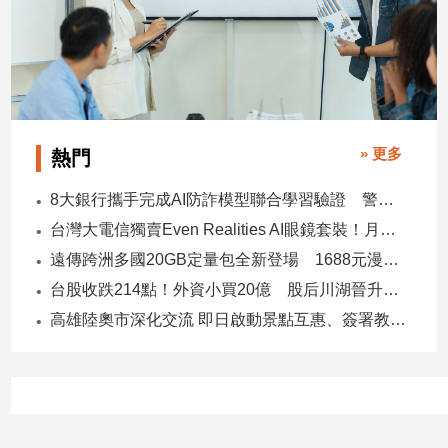
建
築/
室
內
設
計
» 更多
熱門
旅
遊/
8大銀行攜手完成AI防詐模型聯合學習驗證 警示帳戶準確度提升2倍
美
食
台灣大電信獨賣Even Realities AI眼鏡套裝！月付1399元 專案價3990
星
遠傳跨洲多國20GB定量包全新登場 1688元漫遊逾百國家！
座/
台股收跌214點！外資小買20億 股后川湖晉升萬金股
命
高雄陸奧市深化交流 即日啟動景點互惠、簽署教育合作MOU
理
消
費
健
康/
親