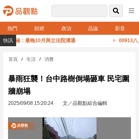
熱門
財經
政治
品論
影音
品
張惇涵：最晚10月與立法院溝通
00913八
觀
點
財
首頁
生活
消費
經
暴雨狂襲！台中路樹倒塌砸車 民宅圍
台
灣
牆崩塌
財
經
2025/09/08 15:20:24
文／品觀點綜合編輯
新
聞
產
經/
股