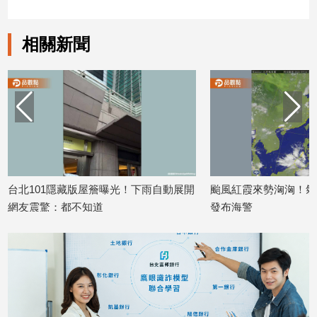
娛
相關新聞
樂
娛
樂
星
聞
流
行/
時
台北101隱藏版屋簷曝光！下雨自動展開
颱風紅霞來勢洶洶！氣
尚
網友震驚：都不知道
發布海警
追
2026/07/22
2026/07/22
星
生
活