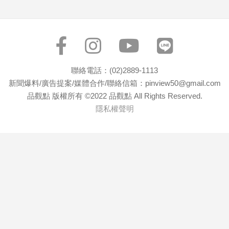
子/
感
情
藝
術
／
聯絡電話：(02)2889-1113
文
新聞爆料/廣告提案/媒體合作/聯絡信箱：pinview50@gmail.com
創
品觀點 版權所有 ©2022 品觀點 All Rights Reserved.
／
隱私權聲明
電
影
推
薦
科
技/
遊
戲
運
動