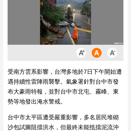
市
房
地
產
品
觀
點
政
受南方雲系影響，台灣多地於7日下午開始遭
治
遇持續性雷陣雨襲擊。氣象署針對台中市發
政
布大豪雨特報，並對台中市北屯、霧峰、東
治
勢等地發出淹水警戒。
焦
點
品
台中市太平區遭受嚴重影響，多名居民堆砌
觀
沙包試圖阻擋洪水，但最終未能抵擋泥流沖
點