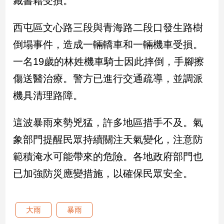
藏書籍受損。
新
冠
西屯區文心路三段與青海路二段口發生路樹
病
毒
倒塌事件，造成一輛轎車和一輛機車受損。
專
區
一名19歲的林姓機車騎士因此摔倒，手腳擦
傷送醫治療。警方已進行交通疏導，並調派
機具清理路障。
南
台
這波暴雨來勢兇猛，許多地區措手不及。氣
灣
觀
象部門提醒民眾持續關注天氣變化，注意防
點
範積淹水可能帶來的危險。各地政府部門也
南
已加強防災應變措施，以確保民眾安全。
台
灣
觀
大雨
暴雨
點