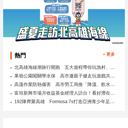
子/
感
情
藝
術
／
文
創
» 更多
熱門
／
電
北高雄海線潮旅行開跑 五大遊程帶你玩漁村、賞生態、品海味
影
推
果嶺公園闖關學水保 高市邀親子健走玩遊戲共守土地
薦
高溫作業防熱傷害 高市勞工局推「降溫、飲水、休息」守護勞工
科
富坦新興市場月收益基金經理人訪台！看好潛在貨幣升值空間 點名5大主題
技/
遊
192隊齊聚高雄 Formosa 7s打造亞洲青少年足球交流平台
戲
運
動