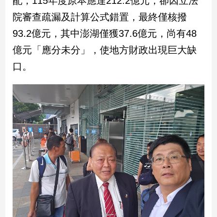
配，115年度原本應達212.2億元，卻因立法
民
院審查疏漏及計算公式錯置，最終僅核撥
調
國
93.2億元，其中澎湖僅獲37.6億元，尚有48
會
億元「應分未分」，使地方財政出現巨大缺
焦
點
口。
觀
點
兩
岸/
國
際
社
會/
地
方