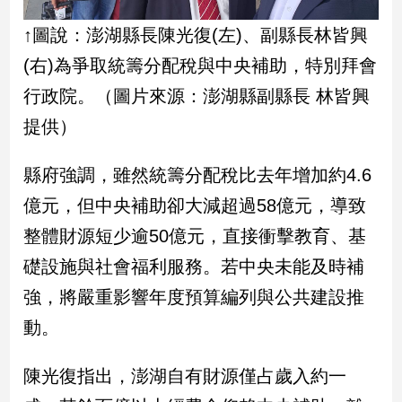
新
冠
↑圖說：澎湖縣長陳光復(左)、副縣長林皆興
病
(右)為爭取統籌分配稅與中央補助，特別拜會
毒
專
行政院。（圖片來源：澎湖縣副縣長 林皆興
區
提供）
南
縣府強調，雖然統籌分配稅比去年增加約4.6
台
億元，但中央補助卻大減超過58億元，導致
灣
整體財源短少逾50億元，直接衝擊教育、基
觀
點
礎設施與社會福利服務。若中央未能及時補
強，將嚴重影響年度預算編列與公共建設推
南
台
動。
灣
觀
陳光復指出，澎湖自有財源僅占歲入約一
點