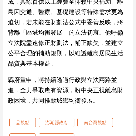
成，其餘百億以上經費全仰賴中央補助。離
島因交通、醫療、基礎建設等特殊需求更為
娛
迫切，若未能在財劃法公式中妥善反映，將
樂
背離「區域均衡發展」的立法初衷。他呼籲
娛
立法院盡速修正財劃法，補正缺失，並建立
樂
星
公平合理的補助規則，以維護離島居民生活
聞
品質與基本權益。
流
行/
時
縣府重申，將持續透過行政與立法兩路並
尚
進，全力爭取應有資源，盼中央正視離島財
追
政困境，共同推動城鄉均衡發展。
星
生
品觀點
澎湖縣政府
南台灣觀點
活