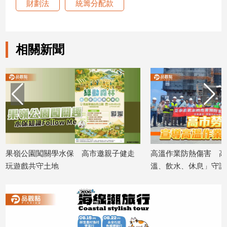
財劃法
統籌分配款
建
築/
室
內
相關新聞
設
計
旅
遊/
美
食
星
座/
命
果嶺公園闖關學水保 高市邀親子健走
高溫作業防熱傷害 高
理
玩遊戲共守土地
溫、飲水、休息」守護
消
2026/08/06
2026/08/06
費
健
康/
親