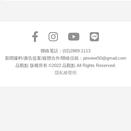
寵
物
Pet
影
音
聯絡電話：(02)2889-1113
專
新聞爆料/廣告提案/媒體合作/聯絡信箱：pinview50@gmail.com
區
品觀點 版權所有 ©2022 品觀點 All Rights Reserved.
隱私權聲明
合
作
媒
體
投
稿