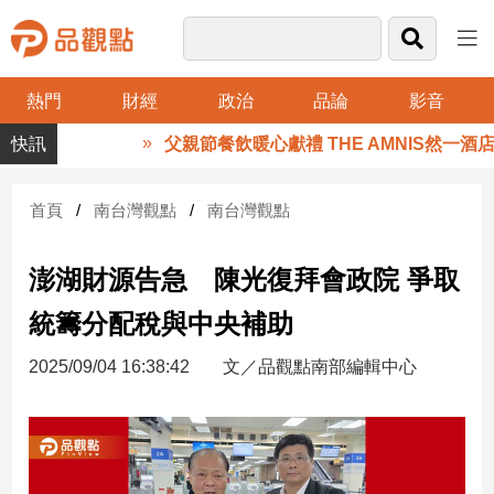
熱門
財經
政治
品論
影音
品
父親節餐飲暖心獻禮 THE AMNIS然一酒店
觀
點
財
首頁
南台灣觀點
南台灣觀點
經
澎湖財源告急 陳光復拜會政院 爭取
台
灣
統籌分配稅與中央補助
財
經
2025/09/04 16:38:42
文／品觀點南部編輯中心
新
聞
產
經/
股