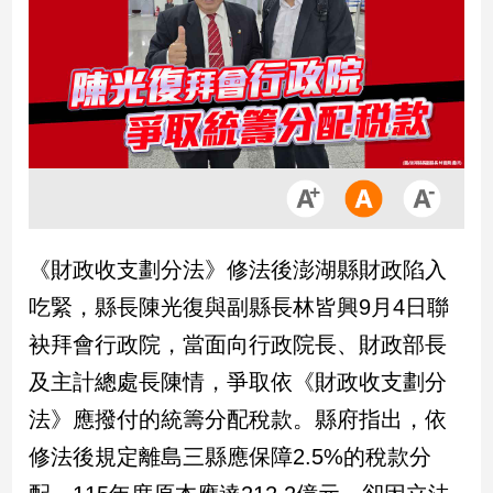
市
房
地
產
品
觀
點
政
《財政收支劃分法》修法後澎湖縣財政陷入
治
吃緊，縣長陳光復與副縣長林皆興9月4日聯
政
袂拜會行政院，當面向行政院長、財政部長
治
及主計總處長陳情，爭取依《財政收支劃分
焦
點
法》應撥付的統籌分配稅款。縣府指出，依
品
修法後規定離島三縣應保障2.5%的稅款分
觀
點