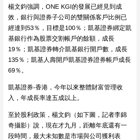
民
楊文鈞強調，ONE KGI的發展已經見到成
調
效，銀行與證券子公司的雙關係客戶比例已
國
會
經達到53％，目標是100％；凱基證券綁定凱
焦
基銀行作為股票交割帳戶的餘額，成長
點
19％；凱基證券轉介凱基銀行開戶數，成長
135％；凱基人壽開戶凱基證券證券帳戶成長
觀
69％。
點
兩
凱基證券-香港，今年以來整體財富管理收
岸/
入，年成長率達五成以上。
國
際
至於股利政策，楊文鈞（如下圖，記者李錦
社
會/
奇攝影）說，現在才九月，距離年底還有一
地
方
段時間，最大未知數是市場與公司獲利表