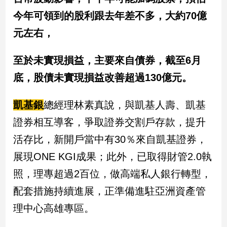
子/
今年可領到的股利跟去年差不多，大約70億
感
情
元左右，
藝
術
至於未實現損益，主要來自債券，截至6月
／
底，股債未實現損益改善超過130億元。
文
創
／
凱基銀
總經理林素真說，與凱基人壽、凱基
電
影
證券相互導客，爭取證券交割戶存款，提升
推
活存比，新開戶當中有30％來自凱基證券，
薦
展現ONE KGI成果；此外，已取得財管2.0執
科
技/
照，理專超過2百位，做高端私人銀行轉型，
遊
戲
配套措施持續進展，正準備進駐亞洲資產管
運
理中心高雄專區。
動