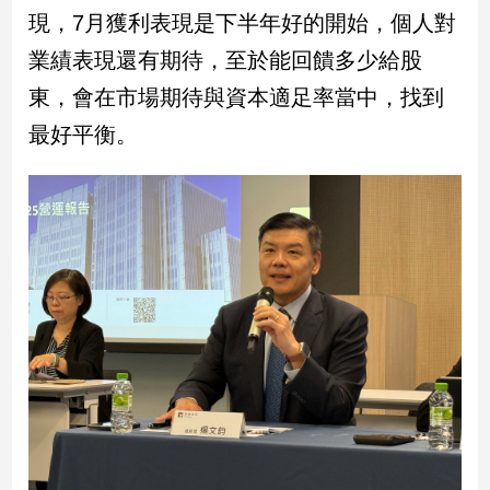
新
現，7月獲利表現是下半年好的開始，個人對
冠
業績表現還有期待，至於能回饋多少給股
病
毒
東，會在市場期待與資本適足率當中，找到
專
區
最好平衡。
南
台
灣
觀
點
南
台
灣
觀
點