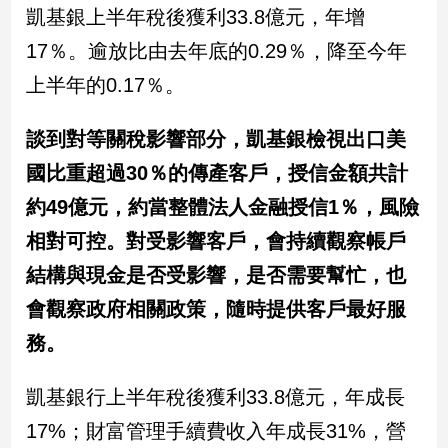
寵
凱基銀上半年稅後獲利33.8億元，年增
物
17％。逾放比由去年底的0.29％，降至今年
Pet
上半年的0.17％。
影
談到對等關稅影響部分，凱基銀檢視出口美
音
國比重超過30％的傳產客戶，授信金額共計
專
區
約49億元，約當整體法人金融授信1％，風險
相對可控。對受影響客戶，會持續觀察帳戶
合
結構與現金是否受影響，是否需要幫忙，也
作
會觀察政府相關政策，隨時提供客戶最好服
媒
務。
體
凱基銀行上半年稅後獲利33.8億元，年成長
投
17%；財富管理手續費收入年成長31%，營
稿