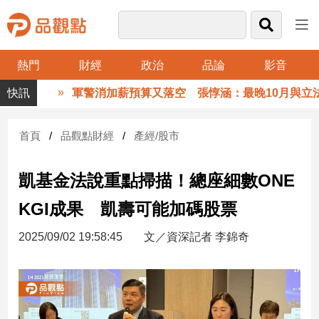
熱門
財經
政治
品論
影音
品
軍警消加薪預算又落空 張惇涵：最晚10月與立法院溝
觀
點
財
首頁
品觀點財經
產經/股市
經
凱基金法說重點掃描！總座細數ONE
台
灣
KGI成果 凱壽可能加碼股票
財
經
2025/09/02 19:58:45
文／資深記者 李錦奇
新
聞
產
經/
股