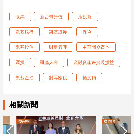
股票
新台幣升值
法說會
凱基銀行
凱基證券
保單
凱基投信
財富管理
中華開發資本
匯損
凱基人壽
金融資產未實現損益
凱基金控
對等關稅
楊文鈞
相關新聞