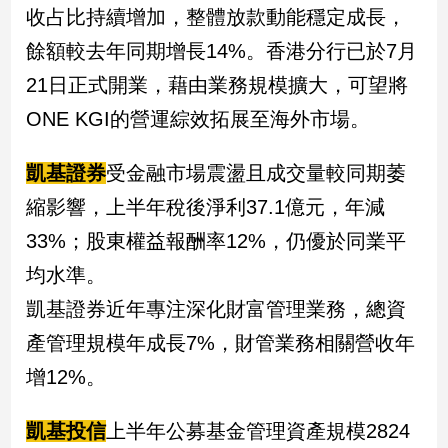
收占比持續增加，整體放款動能穩定成長，
專
區
餘額較去年同期增長14%。香港分行已於7月
【我
21日正式開業，藉由業務規模擴大，可望將
的
ONE KGI的營運綜效拓展至海外市場。
觀
點】
凱基證券
受金融市場震盪且成交量較同期萎
縮影響，上半年稅後淨利37.1億元，年減
33%；股東權益報酬率12%，仍優於同業平
均水準。
凱基證券近年專注深化財富管理業務，總資
產管理規模年成長7%，財管業務相關營收年
增12%。
凱基投信
上半年公募基金管理資產規模2824