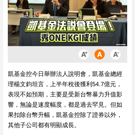
市
房
地
產
品
觀
點
政
凱基金控今日舉辦法人說明會，凱基金總經
治
理楊文鈞坦言，上半年稅後獲利54.7億元，
政
表現不如預期，主要是受新台幣暴力升值影
治
響，無論是速度幅度，都是過去罕見。但如
焦
點
果扣除台幣升幅，凱基金控除了證券以外，
品
其他子公司都有明顯成長。
觀
點