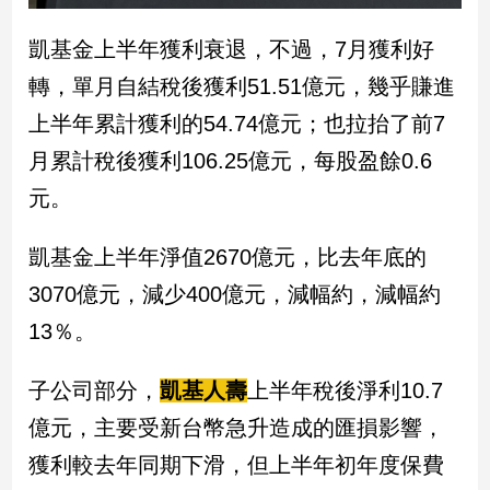
凱基金上半年獲利衰退，不過，7月獲利好
娛
樂
轉，單月自結稅後獲利51.51億元，幾乎賺進
上半年累計獲利的54.74億元；也拉抬了前7
娛
樂
月累計稅後獲利106.25億元，每股盈餘0.6
星
元。
聞
流
凱基金上半年淨值2670億元，比去年底的
行/
時
3070億元，減少400億元，減幅約，減幅約
尚
13％。
追
星
子公司部分，
凱基人壽
上半年稅後淨利10.7
億元，主要受新台幣急升造成的匯損影響，
生
獲利較去年同期下滑，但上半年初年度保費
活