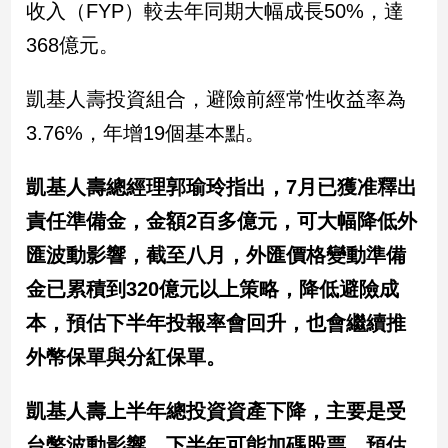
收入（FYP）較去年同期大幅成長50%，達
建
368億元。
築/
室
內
凱基人壽投資組合，避險前經常性收益率為
設
3.76%，年增19個基本點。
計
旅
遊/
凱基人壽總經理郭瑜玲指出，7月已獲准釋出
美
責任準備金，金額2百多億元，可大幅降低外
食
匯波動影響，截至八月，外匯價格變動準備
星
座/
金已累積到320億元以上策略，降低避險成
命
理
本，預估下半年投報率會回升，也會繼續推
消
外幣保單與分紅保單。
費
健
凱基人壽上半年總投資資產下降，主要是受
康/
台幣波動影響，下半年可能加碼股票，預估
親