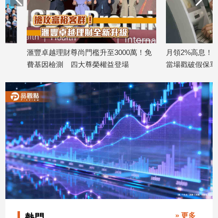
滙豐卓越理財尊尚門檻升至3000萬！免
月領2%高息！婦人險遭
費基因檢測 四大尊榮權益登場
當場戳破假保單騙局
2026/07/21
2026/07/14
» 更多
熱門