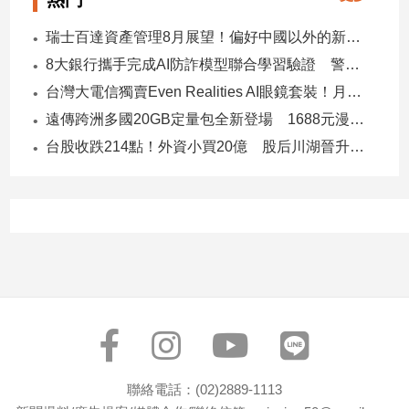
瑞士百達資產管理8月展望！偏好中國以外的新興市場 看好這些產業
8大銀行攜手完成AI防詐模型聯合學習驗證 警示帳戶準確度提升2倍
台灣大電信獨賣Even Realities AI眼鏡套裝！月付1399元 專案價3990
遠傳跨洲多國20GB定量包全新登場 1688元漫遊逾百國家！
台股收跌214點！外資小買20億 股后川湖晉升萬金股
聯絡電話：(02)2889-1113